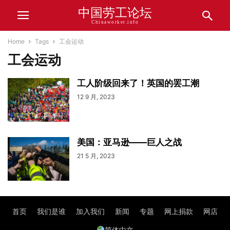
中国劳工论坛
Chinaworker.info
Home
Tags
工会运动
工会运动
工人阶级回来了！英国的罢工潮
12 9 月, 2023
美国：亚马逊——巨人之战
21 5 月, 2023
首页
我们是谁
加入我们
新闻
专题
网上捐款
网店
简体中文