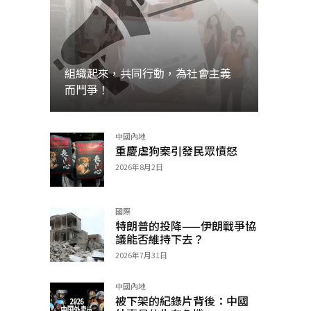
組織起來，共同行動，為社會主義
而鬥爭！
中國內地
加入
重慶虐狗案引發民眾憤怒
2026年8月2日
國際
特朗普的投降——伊朗戰爭協
議能否維持下去？
2026年7月31日
中國內地
被下架的紀錄片背後：中國