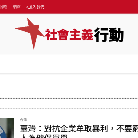
捐款
網店
✊加入我們
行動
社會主義
專題
💰捐款
網店
✊加入我們
More
台灣
臺灣：對抗企業牟取暴利，不要
人為健保買單