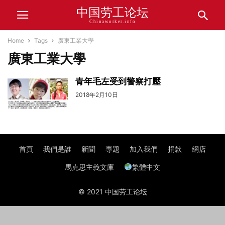
中国劳工论坛
Chinaworker.info
Home
Tags
廣東工業大學
廣東工業大學
青年毛左受到警察打壓
2018年2月10日
首頁
我們是誰
新聞
專題
加入我們
捐款
網店
馬克思主義文庫
繁體中文
© 2021 中国劳工论坛