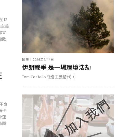
族主義
肆宣
挫敗
國際
2026年8月4日
伊朗戰爭 是一場環境浩劫
左
Tom Costello 社會主義替代（...
會運
民團