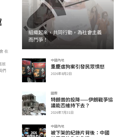
翼
組織起來，共同行動，為社會主義
而鬥爭！
中國內地
加入
西班
重慶虐狗案引發民眾憤怒
我們
2026年8月2日
國際
特朗普的投降——伊朗戰爭協
議能否維持下去？
2026年7月31日
中國內地
被下架的紀錄片背後：中國