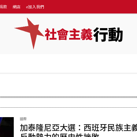
捐款
網店
✊加入我們
行動
社會主義
專題
💰捐款
網店
✊加入我們
More
國際
加泰隆尼亞大選：西班牙民族主
反動勢力的歷史性挫敗