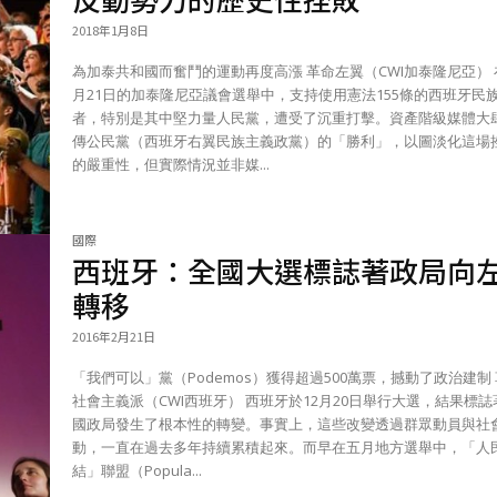
2018年1月8日
為加泰共和國而奮鬥的運動再度高漲 革命左翼（CWI加泰隆尼亞） 在12
月21日的加泰隆尼亞議會選舉中，支持使用憲法155條的西班牙民
者，特別是其中堅力量人民黨，遭受了沉重打擊。資產階級媒體大
傳公民黨（西班牙右翼民族主義政黨）的「勝利」，以圖淡化這場
的嚴重性，但實際情況並非媒...
國際
西班牙：全國大選標誌著政局向
轉移
2016年2月21日
「我們可以」黨（Podemos）獲得超過500萬票，撼動了政治建制 革命
社會主義派（CWI西班牙） 西班牙於12月20日舉行大選，結果標誌著全
國政局發生了根本性的轉變。事實上，這些改變透過群眾動員與社
動，一直在過去多年持續累積起來。而早在五月地方選舉中，「人
結」聯盟（Popula...