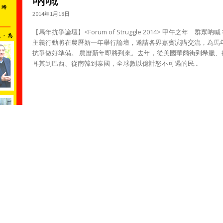
2014年1月18日
【馬年抗爭論壇】<Forum of Struggle 2014> 甲午之年 群眾吶喊 社會
主義行動將在農曆新一年舉行論壇，邀請各界嘉賓演講交流，為馬
抗爭做好準備。 農曆新年即將到來。去年，從美國華爾街到希臘、從土
耳其到巴西、從南韓到泰國，全球數以億計怒不可遏的民...