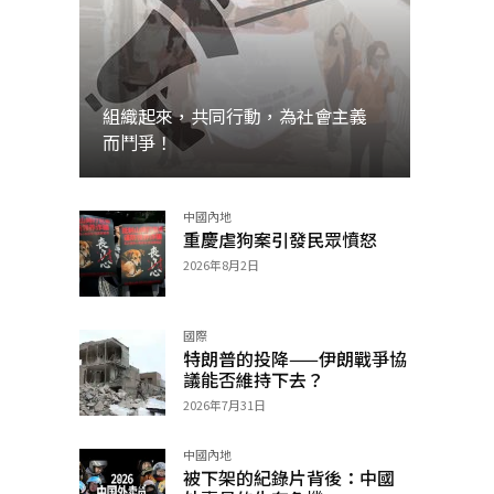
組織起來，共同行動，為社會主義
而鬥爭！
中國內地
加入
重慶虐狗案引發民眾憤怒
2026年8月2日
國際
特朗普的投降——伊朗戰爭協
議能否維持下去？
2026年7月31日
中國內地
被下架的紀錄片背後：中國