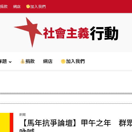
捐款
網店
加入我們
行動
社會主義
專題
捐款
網店
加入我們
新聞
【馬年抗爭論壇】甲午之年 群
吶喊