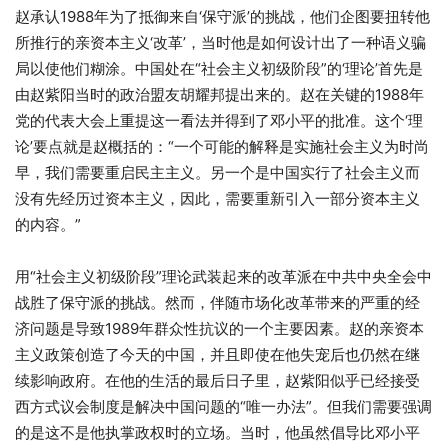
赵承认1988年为了抵御来自‘保守派’的挑战，他们企图要扭转他
所推行的亲资本主义‘改革’，当时他是如何设计出了一种语义骗
局以使他们糊涂。中国处在“社会主义初级阶段”的‘理论’首先是
由赵紫阳当时的政治盟友胡耀邦提出来的。赵在关键的1988年
党的代表大会上重提这一看法并得到了邓小平的批准。这个‘理
论’要点就是赵概括的：“一个可能的解释是实施社会主义为时尚
早，我们需要重启民主主义。另一个是中国实行了社会主义而
没有先经历过资本主义，因此，需要重新引入一部分资本主义
的内容。”
用“社会主义初级阶段”理论武装起来的改革派在中共中央全会中
战胜了保守派的挑战。然而，伴随市场化改革带来的严重的经
济问题是导致1989年群众性抗议的一个主要因素。赵的亲资本
主义政策创造了今天的中国，并且即使在他失宠后也仍然在继
续影响政府。在他的生活的最后日子里，赵紫阳似乎已经接受
西方式议会制度是解决中国问题的“唯一办法”。但我们需要强调
的是这不是他执掌政权时的立场。当时，他虽然倡导比邓小平