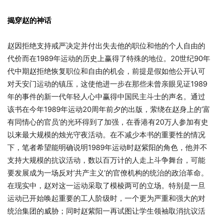
揭穿赵的神话
赵因拒绝支持戒严决定并付出失去他的职位和他的个人自由的
代价而在1989年运动的历史上赢得了特殊的地位。20世纪90年
代中期赵拒绝恢复职位和自由的机会，前提是假如他公开认可
对天安门运动的镇压，这使他进一步在那些未曾亲眼见证1989
年的事件的新一代年轻人心中赢得中国民主斗士的声名。通过
该书在今年1989年运动20周年前夕的出版，萦绕在赵身上的‘富
有同情心的官员’的光环得到了加强，在香港有20万人参加有史
以来最大规模的烛光守夜活动。在不减少本书的重要性的情况
下，笔者希望能明确说明1989年运动时赵紫阳的角色，他并不
支持大规模的抗议活动，数以百万计的人走上斗争舞台，可能
要发展成为一场反对‘共产主义’的官僚机构的统治的政治革命。
在现实中，赵对这一运动采取了模棱两可的立场。特别是一旦
运动已开始唤起重要的工人阶级时，一个更为严重和强大的对
统治集团的威胁；同时赵紫阳一再试图让学生领袖取消抗议活