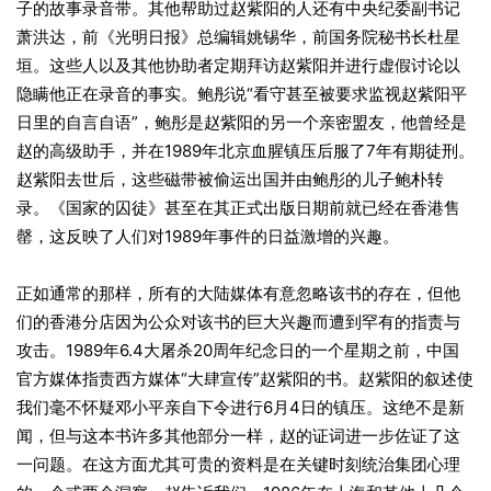
子的故事录音带。其他帮助过赵紫阳的人还有中央纪委副书记
萧洪达，前《光明日报》总编辑姚锡华，前国务院秘书长杜星
垣。这些人以及其他协助者定期拜访赵紫阳并进行虚假讨论以
隐瞒他正在录音的事实。鲍彤说“看守甚至被要求监视赵紫阳平
日里的自言自语”，鲍彤是赵紫阳的另一个亲密盟友，他曾经是
赵的高级助手，并在1989年北京血腥镇压后服了7年有期徒刑。
赵紫阳去世后，这些磁带被偷运出国并由鲍彤的儿子鲍朴转
录。《国家的囚徒》甚至在其正式出版日期前就已经在香港售
罄，这反映了人们对1989年事件的日益激增的兴趣。
正如通常的那样，所有的大陆媒体有意忽略该书的存在，但他
们的香港分店因为公众对该书的巨大兴趣而遭到罕有的指责与
攻击。1989年6.4大屠杀20周年纪念日的一个星期之前，中国
官方媒体指责西方媒体“大肆宣传”赵紫阳的书。赵紫阳的叙述使
我们毫不怀疑邓小平亲自下令进行6月4日的镇压。这绝不是新
闻，但与这本书许多其他部分一样，赵的证词进一步佐证了这
一问题。在这方面尤其可贵的资料是在关键时刻统治集团心理