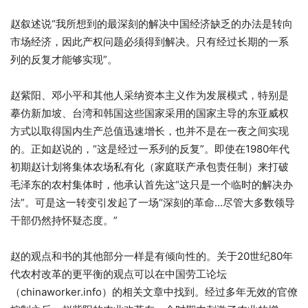
赵叙述说“我所想到的最深刻的解决中国经济缺乏的办法是转向
市场经济，因此产权问题必须得到解决。只有经过长期的一系
列的反复才能够实现”。
赵紫阳、邓小平和其他人采纳资本主义作为发展模式，特别是
摹仿新加坡、台湾和韩国这些国家采用的国家主导的东亚威权
方式以取得国内生产总值迅速增长，也并不是在一夜之间实现
的。正如赵说的，“这是经过一系列的反复”。即使在1980年代
初期赵计划将集体农场私有化（家庭联产承包责任制）来打破
毛泽东的农村集体时，他承认首先这“这只是一个临时的解决办
法”。可是这一转变引发起了一场“深刻的革命…尽管大多数领导
干部仍然持怀疑态度。”
赵的观点和书的其他部分一样是有倾向性的。关于20世纪80年
代农村改革的更平衡的观点可以在中国劳工论坛
（chinaworker.info）的相关文章中找到。经过多年无效的官僚