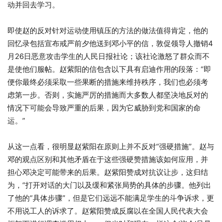
动并回去学习。
即使赵的反对针对运动使用镇压的方法的做法值得肯定，他的
回忆录包括宣布戒严前夕他送到邓小平的信，敦促领导人撤销4
月26日恶意攻击学生的人民日报社论；该社论激怒了群众而不
是使他们服帖。赵紫阳的信包含以下具有启迪作用的段落：“即
便你最终必须采取一些果断的措施来维持秩序，我们也必须考
虑第一步。否则，实施严厉的措施而大多数人都坚决地反对的
情况下可能会导致严重的后果，因为它威胁到党和国家的命
运。”
从这一点看，很明显赵紫阳在原则上并不反对“强硬措施”。赵与
邓的观点区别和其他矛盾在于这些强硬赞措施该如何应用，并
担心邓决定可能带来的后果。赵紫阳赞成对抗议让步，这归结
为，“打开对话的大门以及缓和紧张局势的具体的步骤。他列出
了他的“具体步骤”，但是它们远远不能满足学生的斗争诉求，更
不用说工人的诉求了。赵紫阳赞成反腐以在全国人民代表大会