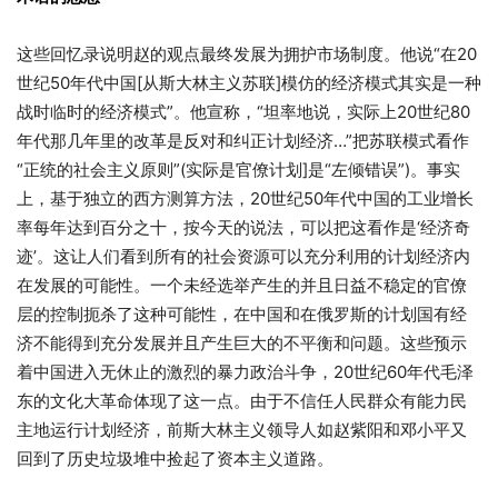
这些回忆录说明赵的观点最终发展为拥护市场制度。他说“在20
世纪50年代中国[从斯大林主义苏联]模仿的经济模式其实是一种
战时临时的经济模式”。他宣称，“坦率地说，实际上20世纪80
年代那几年里的改革是反对和纠正计划经济…”把苏联模式看作
“正统的社会主义原则”(实际是官僚计划]是“左倾错误”)。事实
上，基于独立的西方测算方法，20世纪50年代中国的工业增长
率每年达到百分之十，按今天的说法，可以把这看作是‘经济奇
迹’。这让人们看到所有的社会资源可以充分利用的计划经济内
在发展的可能性。一个未经选举产生的并且日益不稳定的官僚
层的控制扼杀了这种可能性，在中国和在俄罗斯的计划国有经
济不能得到充分发展并且产生巨大的不平衡和问题。这些预示
着中国进入无休止的激烈的暴力政治斗争，20世纪60年代毛泽
东的文化大革命体现了这一点。由于不信任人民群众有能力民
主地运行计划经济，前斯大林主义领导人如赵紫阳和邓小平又
回到了历史垃圾堆中捡起了资本主义道路。