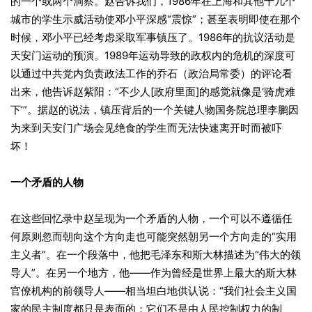
的一个或两个洞察。赵告诉我们，1986年在上海和其他十几个
城市的学生示威活动使邓小平深感“震惊”；甚至表明即使在那个
时候，邓小平已经考虑采取军事镇压了。1986年的抗议活动是
天安门运动的预演。1989年运动导致的政权内的危机的深度可
以通过中共党内负责政法工作的乔石（政治局常委）的评论看
出来，他告诉赵紫阳：“不少人[政府里面]的感觉就像是‘骑虎难
下’”。据赵的说法，镇压背后的一个关键人物国务院总理李鹏因
为来到天安门广场会见绝食的学生而无法快速离开时而被吓
坏！
一个矛盾的人物
在这些回忆录中赵呈现为一个矛盾的人物，一个可以不遵循任
何原则忽而朝向这个方向走也可能突然朝另一个方向走的“实用
主义者”。在一个段落中，他把毛泽东和斯大林描述为“伟大的领
导人”。在另一个地方，他——作为曾经是世界上最大的斯大林
官僚机构的前领导人——相当坦白地供认说：“我们社会主义国
家的民主制度都只是表面的；它们不是由人民控制权力的制