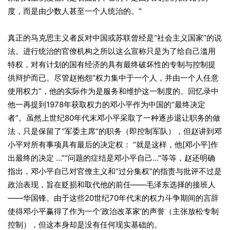
度，而是由少数人甚至一个人统治的。”
真正的马克思主义者反对中国或苏联曾经是“社会主义国家”的说
法。进行统治的官僚机构之所以这么宣称只是为了给自己滥用
特权，对有计划的国有经济的具有最终破坏性的专制与控制提
供辩护而已。尽管赵抱怨“权力集中于一个人，并由一个人任意
使用权力”，他的实际作为是服务和维护这一制度的。回忆录中
他一再提到1978年获取权力的邓小平作为中国的“最终决定
者”。虽然上世纪80年代末邓小平采取了一种逐步退让职务的做
法，只是保留了“军委主席“的职务（即控制军队），但赵讲到邓
小平对所有事项具有最后的决定权： “就是这样，他[邓小平]作
出最终的决定 …”“问题的症结是邓小平自己…”等等，赵还明确
指出，邓小平自己对官僚主义和“过分集权”的指责与批评不过是
政治表现，旨在贬损和取代他的前任——毛泽东选择的接班人
——华国锋。由于这些20世纪70年代末的权力斗争期间的言辞
使得邓小平赢得了作为一个‘政治改革家’的声誉（主张放松专制
控制），但这本身却是没有任何现实基础的。