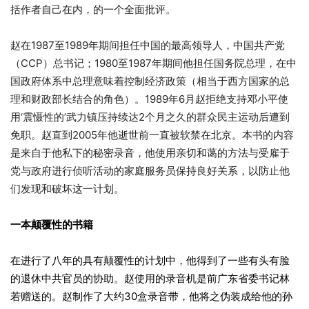
括作者自己在内，的一个全面批评。
赵在1987至1989年期间担任中国的最高领导人，中国共产党
（CCP）总书记；1980至1987年期间他担任国务院总理，在中
国政府体系中总理意味着控制经济政策（相当于西方国家的总
理和财政部长结合的角色）。1989年6月赵拒绝支持邓小平使
用‘震慑性的’武力镇压持续达2个月之久的群众民主运动后遭到
免职。赵直到2005年他逝世前一直被软禁在北京。本书的内容
是来自于他私下的秘密录音，他使用亲切和蔼的方法与受雇于
党与政府进行侦听活动的家庭服务员保持良好关系，以防止他
们发现和破坏这一计划。
一本颠覆性的书籍
在进行了八年的具有颠覆性的计划中，他得到了一些有头有脸
的退休中共官员的协助。赵使用的录音机是前广东省委书记林
若赠送的。赵制作了大约30盒录音带，他将之伪装成给他的孙