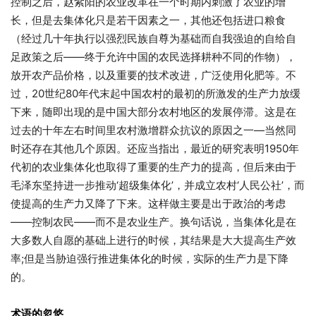
控制之后，赵紫阳的农业改革在一个时期内刺激了农业的增
长，但是去集体化只是若干因素之一，其他还包括进口粮食
（经过几十年执行以强烈民族自尊为基础而自我强迫的自给自
足政策之后——终于允许中国的农民选择耕种不同的作物），
放开农产品价格，以及重要的技术改进，广泛使用化肥等。不
过，20世纪80年代末起中国农村的最初的所激发的生产力放缓
下来，随即出现的是中国大部分农村地区的发展停滞。这是在
过去的十年左右时间里农村激增群众抗议的原因之一—当然同
时还存在其他几个原因。还应当指出，最近的研究表明1950年
代初的农业集体化也取得了重要的生产力的提高，但后来由于
毛泽东坚持进一步推动‘超级集体化’，并成立农村‘人民公社’，而
使提高的生产力又降了下来。这样做主要是出于政治的考虑
——控制农民——而不是农业生产。换句话说，当集体化是在
大多数人自愿的基础上进行的时候，其结果是大大提高生产效
率;但是当胁迫强行推进集体化的时候，实际的生产力是下降
的。
术语的忽悠