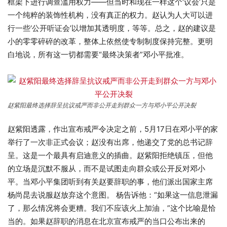
框架下进行调查滥用权力——但当时和现在一样这个‘议会’只是
一个纯粹的装饰性机构，没有真正的权力。赵认为人大可以进
行一些‘公开听证会’以增加其透明度，等等。总之，赵的建议是
小的零零碎碎的改革，整体上依然使专制制度保持完整。更明
白地说，所有这一切都需要“最终决策者”邓小平批准。
赵紫阳最终选择辞呈抗议戒严而非公开走到群众一方与邓小平公开决裂
赵紫阳透露，作出宣布戒严令决定之前，5月17日在邓小平的家
举行了一次非正式会议；赵没有出席，他递交了党的总书记辞
呈。这是一个最具有启迪意义的插曲。赵紫阳拒绝镇压，但他
的立场是沉默不服从，而不是试图走向群众或公开反对邓小
平。当邓小平集团听到有关赵要辞职的事，他们派出国家主席
杨尚昆去说服赵放弃这个意图。 杨告诉他：“如果这一信息泄漏
了，那么情况将会更糟。我们不应该火上加油，”这个比喻是恰
当的。如果赵辞职的消息在北京宣布戒严的当口公布出来的