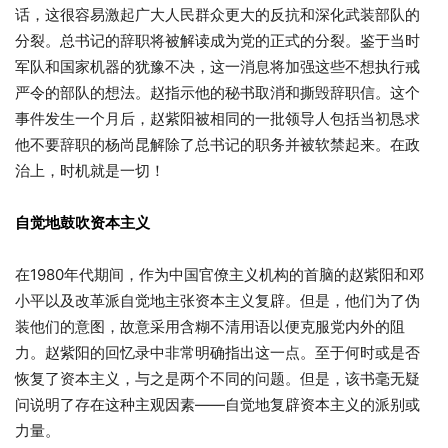
话，这很容易激起广大人民群众更大的反抗和深化武装部队的
分裂。总书记的辞职将被解读成为党的正式的分裂。鉴于当时
军队和国家机器的犹豫不决，这一消息将加强这些不想执行戒
严令的部队的想法。赵指示他的秘书取消和撕毁辞职信。这个
事件发生一个月后，赵紫阳被相同的一批领导人包括当初恳求
他不要辞职的杨尚昆解除了总书记的职务并被软禁起来。在政
治上，时机就是一切！
自觉地鼓吹资本主义
在1980年代期间，作为中国官僚主义机构的首脑的赵紫阳和邓
小平以及改革派自觉地主张资本主义复辟。但是，他们为了伪
装他们的意图，故意采用含糊不清用语以便克服党内外的阻
力。赵紫阳的回忆录中非常明确指出这一点。至于何时或是否
恢复了资本主义，与之是两个不同的问题。但是，该书毫无疑
问说明了存在这种主观因素——自觉地复辟资本主义的派别或
力量。