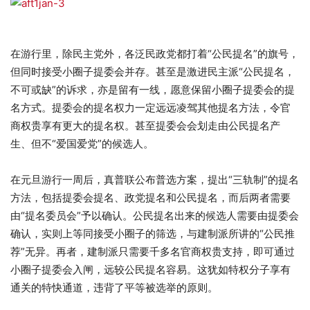
在游行里，除民主党外，各泛民政党都打着“公民提名”的旗号，
但同时接受小圈子提委会并存。甚至是激进民主派“公民提名，
不可或缺”的诉求，亦是留有一线，愿意保留小圈子提委会的提
名方式。提委会的提名权力一定远远凌驾其他提名方法，令官
商权贵享有更大的提名权。甚至提委会会划走由公民提名产
生、但不“爱国爱党”的候选人。
在元旦游行一周后，真普联公布普选方案，提出“三轨制”的提名
方法，包括提委会提名、政党提名和公民提名，而后两者需要
由“提名委员会”予以确认。公民提名出来的候选人需要由提委会
确认，实则上等同接受小圈子的筛选，与建制派所讲的“公民推
荐”无异。再者，建制派只需要千多名官商权贵支持，即可通过
小圈子提委会入闸，远较公民提名容易。这犹如特权分子享有
通关的特快通道，违背了平等被选举的原则。