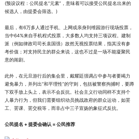
(预设议程：公民提名“元素”，意味着可以接受公民提名出来的
候选人，由提委会筛选。)
最后，有6万多人通过手机、上网或亲身到维园游行现场投票，
当中64%来自手机程式投票，大多数人均支持三项议程。建制
派（例如律政司司长袁国强）故然无视投票结果，指其没有参
考价值；对支持民主的群众来说，这也不过是一场不能凝聚民
意的闹剧。
此外，在元旦游行后的集会里，戴耀廷强调占中参与者要竭力
避免暴力，并列出“和平理性”的守则，包括被警察拘捕时，要蹲
下双手放上头上，表示不会反抗。社会主义行动同样不支持个
人暴力行为，但我们需要组织动员挑战政府的群众运动，如罢
工、罢课、罢交税等，而非占中三子宣扬的象征式反抗。
公民提名 + 提委会确认 = 公民推荐