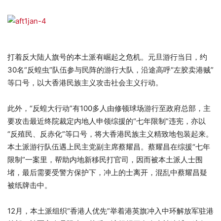
打着反大陆人旗号的本土派有崛起之危机。元旦游行当日，约
30名“反蝗虫”队伍参与民阵的游行大队，沿途高呼“左胶卖港贼”
等口号，以大香港民族主义攻击社会主义行动。
此外，“反蝗大行动”有100多人由修顿球场游行至政府总部，主
要攻击最近终院裁定内地人申领综援的“七年限制”违宪，亦以
“反殖民、反赤化”等口号，将大香港民族主义精致地包装起来。
本土派游行队伍遇上民主党副主席蔡耀昌。蔡耀昌在综援“七年
限制”一案里，帮助内地新移民打官司，因而被本土派人士围
堵，最后需要受警方保护下，冲上的士离开，混乱中蔡耀昌疑
被纸牌击中。
12月，本土派组织“香港人优先”举着港英旗冲入中环解放军驻港