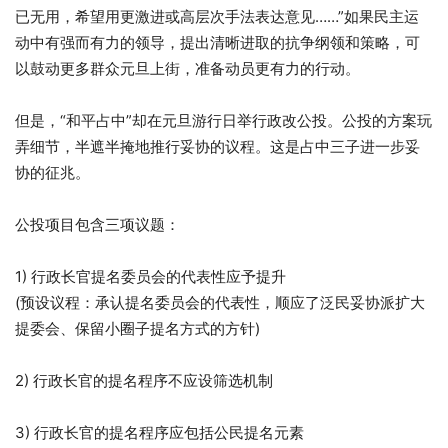
已无用，希望用更激进或高层次手法表达意见……”如果民主运
动中有强而有力的领导，提出清晰进取的抗争纲领和策略，可
以鼓动更多群众元旦上街，准备动员更有力的行动。
但是，“和平占中”却在元旦游行日举行政改公投。公投的方案玩
弄细节，半遮半掩地推行妥协的议程。这是占中三子进一步妥
协的征兆。
公投项目包含三项议题：
1) 行政长官提名委员会的代表性应予提升
(预设议程：承认提名委员会的代表性，顺应了泛民妥协派扩大
提委会、保留小圈子提名方式的方针)
2) 行政长官的提名程序不应设筛选机制
3) 行政长官的提名程序应包括公民提名元素