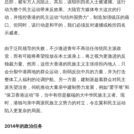
总部，被军方人员阻止。其后，该组织四名人士被逮捕。这行
动为整个民主运动带来反效果。大陆官方媒体夸大这次的行
动，并指控香港的民主运动“勾结外国势力”，制造加强镇压的藉
口。但同时，该行动是和平的，我们必须反对逮捕或检控四名
示威者。
由于泛民领导的失败，不少激进青年不再信任传统民主派政
党，而有可能将希望投放在本土派身上，将之视为更激进的反
独裁力量。然而，这些大香港的民族主义主张排拒内地人，只
会分裂中港两地的群众运动，削弱反抗中共的力量，并为打击
整体工人福利的论调护航。另一方面，建制派趁着群众对民主
派失望沮丧，伺机推动大量亲中建制势力发展，例如“爱字堆”和
“保卫香港运动”等，当中有些是极端的大中华民族主义者。现
时，港独与亲中两派民族主义势力的对立，令左翼和民主运动
陷入更复杂的局面。
2014
年的政治任务