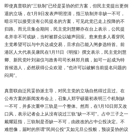
即使真普联的“三轨制”已经是妥协的烂方案，但民主党提出更倒
退的立场，在1月9日发表声明澄清，指三轨制并非缺一不可，
暗示可以接受没有公民提名的方案，可见此党已走上投降的不
归路。而元旦集会期间，民主党刘慧卿亦在台上表示，公民提
名并非不可或缺，当时被群众以嘘声回应。愈来愈多人看穿民
主党希望可以与中共达成交易，旦求自己能入闸参选特首。前
港区人大代表吴康民在1月11日《明报》撰文表示，民主党刘慧
卿、新民党叶刘淑仪与政务司司长林郑月娥，如可一起成为特
首候选人，必然获得公众欢迎，“也许可以破解当前提名问题的
闷局”。
真普联由泛民妥协派主导，对民主党的立场自然得过且过。在
公布方案的新闻发布会上，召集人郑宇硕最初表明三个机制缺
一不可，并多次重申三轨是一个整体。然而，在1月10日郑又改
口风，表示记者会上从没有说过三轨“缺一不可”。占中三子之一
戴耀廷指，三轨制是否缺一不可，由政改的占中公投决定。不
难想像，届时的所谓“民间公投”又如元旦公投般，预设妥协的议