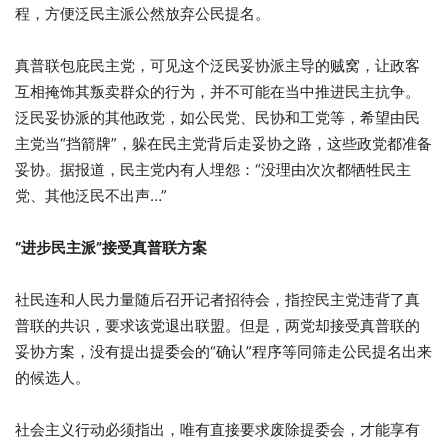
程，方便泛民主派公然放弃公民提名。
真普联包庇民主党，可见这个泛民妥协派主导的贼窝，让政客
互相掩饰其叛卖群众的行为，并不可能在当中推进民主抗争。
泛民妥协派的其他政党，如公民党、民协和工党等，希望由民
主党当“挡箭牌”，躲在民主党背后走妥协之路，这些政党都准备
妥协。据报道，民主党内有人埋怨：“没理由次次都牺牲民主
党、其他泛民不出声…”
“进步民主派”接受真普联方案
社民连和人民力量随后召开记者招待会，指控民主党违背了真
普联的共识，要求该党退出联盟。但是，两党却接受真普联的
妥协方案，没有提出提委会的“确认”程序等同筛走公民提名出来
的候选人。
社会主义行动必须指出，唯有直接要求废除提委会，才能享有