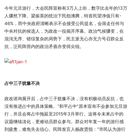
今年元旦游行，大会民阵宣称有3万人上街，数字比去年的13万
人骤然下降。梁振英的统治下民怨沸腾，特首民望净值只有-
46%，而中央政府清晰表示不会接受公民提名，会筛走任何与
中央对抗的候选人，为政改一役揭开序幕。政治气候骤变，在
混沌无序、错综复杂的局势下，民主派无心亦无力号召群众反
抗，泛民阵营内的政治矛盾亦变得尖锐。
占中三子犹豫不决
政改谘询展开后，占中三子犹豫不决，没有积极动员反抗，也
没有推进占中的具体策略。“和平占中”原本宣布不会参加元旦游
行，并且会将占中拖延至2015年3月举行。这将令未来占中的
议题继续淡化，更难动员群众参与。群众对年复一年的游行感
到疲惫，难免失去信心。民阵发言人杨政贤指：“市民认为游行