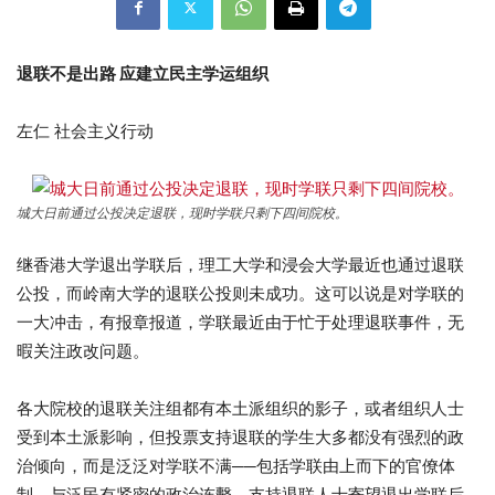
退联不是出路 应建立民主学运组织
左仁 社会主义行动
城大日前通过公投决定退联，现时学联只剩下四间院校。
继香港大学退出学联后，理工大学和浸会大学最近也通过退联
公投
，而岭南大学的退联公投则未成功。这可以说是对学联的
一大冲击，有报章报道，学联最近由于忙于处理退联事件，无
暇关注政改问题。
各大院校的退联关注组都有本土派组织的影子，或者组织人士
受到本土派影响，但投票支持退联的学生大多都没有强烈的政
治倾向，而是泛泛对学联不满──包括学联由上而下的官僚体
制、与泛民有紧密的政治连繫。支持退联人士寄望退出学联后