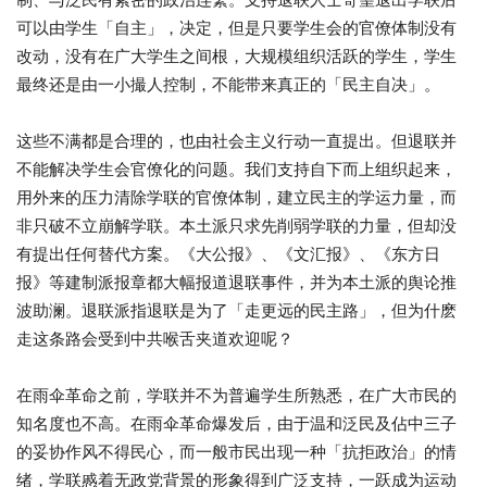
可以由学生「自主」，决定，但是只要学生会的官僚体制没有
改动，没有在广大学生之间根，大规模组织活跃的学生，学生
最终还是由一小撮人控制，不能带来真正的「民主自决」。
这些不满都是合理的，也由社会主义行动一直提出。但退联并
不能解决学生会官僚化的问题。我们支持自下而上组织起来，
用外来的压力清除学联的官僚体制，建立民主的学运力量，而
非只破不立崩解学联。本土派只求先削弱学联的力量，但却没
有提出任何替代方案。《大公报》、《文汇报》、《东方日
报》等建制派报章都大幅报道退联事件，并为本土派的舆论推
波助澜。退联派指退联是为了「走更远的民主路」，但为什麽
走这条路会受到中共喉舌夹道欢迎呢？
在雨伞革命之前，学联并不为普遍学生所熟悉，在广大市民的
知名度也不高。在雨伞革命爆发后，由于温和泛民及佔中三子
的妥协作风不得民心，而一般市民出现一种「抗拒政治」的情
绪，学联慼着无政党背景的形象得到广泛支持，一跃成为运动