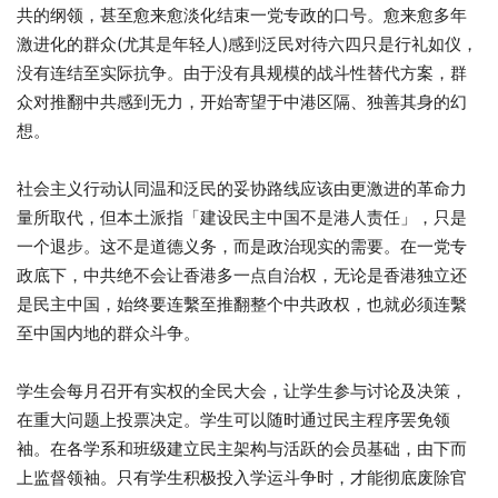
共的纲领，甚至愈来愈淡化结束一党专政的口号。愈来愈多年
激进化的群众(尤其是年轻人)感到泛民对待六四只是行礼如仪，
没有连结至实际抗争。由于没有具规模的战斗性替代方案，群
众对推翻中共感到无力，开始寄望于中港区隔、独善其身的幻
想。
社会主义行动认同温和泛民的妥协路线应该由更激进的革命力
量所取代，但本土派指「建设民主中国不是港人责任」，只是
一个退步。这不是道德义务，而是政治现实的需要。在一党专
政底下，中共绝不会让香港多一点自治权，无论是香港独立还
是民主中国，始终要连繫至推翻整个中共政权，也就必须连繫
至中国内地的群众斗争。
学生会每月召开有实权的全民大会，让学生参与讨论及决策，
在重大问题上投票决定。学生可以随时通过民主程序罢免领
袖。在各学系和班级建立民主架构与活跃的会员基础，由下而
上监督领袖。只有学生积极投入学运斗争时，才能彻底废除官