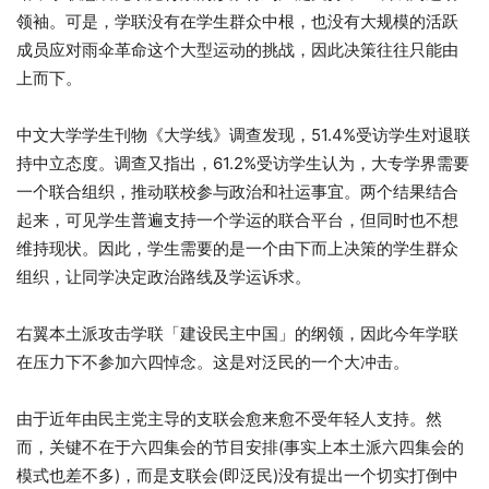
领袖。可是，学联没有在学生群众中根，也没有大规模的活跃
成员应对雨伞革命这个大型运动的挑战，因此决策往往只能由
上而下。
中文大学学生刊物《大学线》调查发现，51.4%受访学生对退联
持中立态度。调查又指出，61.2%受访学生认为，大专学界需要
一个联合组织，推动联校参与政治和社运事宜。两个结果结合
起来，可见学生普遍支持一个学运的联合平台，但同时也不想
维持现状。因此，学生需要的是一个由下而上决策的学生群众
组织，让同学决定政治路线及学运诉求。
右翼本土派攻击学联「建设民主中国」的纲领，因此今年学联
在压力下不参加六四悼念。这是对泛民的一个大冲击。
由于近年由民主党主导的支联会愈来愈不受年轻人支持。然
而，关键不在于六四集会的节目安排(事实上本土派六四集会的
模式也差不多)，而是支联会(即泛民)没有提出一个切实打倒中