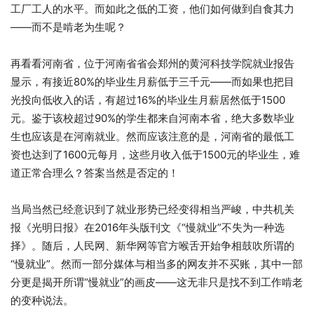
工厂工人的水平。而如此之低的工资，他们如何做到自食其力
——而不是啃老为生呢？
再看看河南省，位于河南省省会郑州的黄河科技学院就业报告
显示，有接近80%的毕业生月薪低于三千元——而如果也把目
光投向低收入的话，有超过16%的毕业生月薪居然低于1500
元。鉴于该校超过90%的学生都来自河南本省，绝大多数毕业
生也应该是在河南就业。然而应该注意的是，河南省的最低工
资也达到了1600元每月，这些月收入低于1500元的毕业生，难
道正常合理么？答案当然是否定的！
当局当然已经意识到了就业形势已经变得相当严峻，中共机关
报《光明日报》在2016年头版刊文《“慢就业”不失为一种选
择》。随后，人民网、新华网等官方喉舌开始争相鼓吹所谓的
“慢就业”。然而一部分媒体与相当多的网友并不买账，其中一部
分更是揭开所谓“慢就业”的画皮——这无非只是找不到工作啃老
的变种说法。