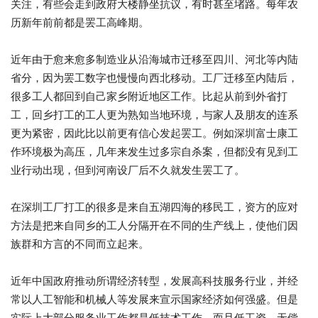
关注，有些会走到政府大楼静坐抗议，有时甚至堵路。每年农
历新年前前都是罢工高峰期。
近年由于愈来愈多制造业从沿海城市迁移至四川、河北等内陆
省分，因为罢工数字也慢慢向西北移动。工厂迁移至内陆后，
很多工人都回到自己家乡附近地区工作。比起从前到外省打
工，回乡打工的工人更为熟知当地环境，与家人及朋友的连系
更为紧密，因此比以前更有信心发起罢工。例如深圳富士康工
作环境极为高压，几年来发生过多宗自杀案，但都没有见到工
业行动出现，但到河南设厂后不久就发生罢工了。
在深圳工厂打工的很多是来自五湖四海的移民工，资方的应对
方法是把来自同乡的工人分隔开在不同的生产线上，使他们因
族群和方言的不同而立起来。
近年中国政府推动所谓经济转型，发展高科技服务行业，并经
常以人工智能和机械人等发展来宣示国家经济如何强盛。但是
实际上大部分服务业工作都是低技术工作，而且低工资、无偿