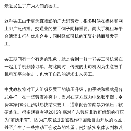
最近发生了广为人知的罢工。
这种罢工由于更为直接影响广大消费者，很多时候在媒体和网
上都广泛传播。交通业的罢工例子同样重要。两大手机租车平
台滴滴出行与优步合并，同时降低司机的车资补贴而引发罢
工。
罢工期间有一个有趣的现象，就是看到一群一群罢工司机聚在
一起用手机删掉订单。与此同时，传统的士司机因为生意被手
机租车平台抢走，也为了自己的诉求出来罢工。
中共政权将对工人组织及罢工的镇压升级，但手法和模式是各
式各样。在一些劳资冲突中，当局在两方压力中采取平衡，令
资本家作出让步以尽快结束罢工，通常配合警察暴力镇压，软
硬兼施。很多观察者视2015年底对广东劳权非政府组织的打压
为“前所未有”。因为广东省过去被视作中国最自由开放的地区，
甚至产生了一些推动工会改革的希望，例如落实集体谈判权以