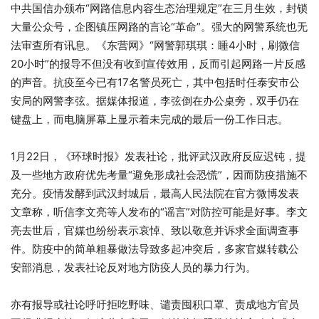
中共国信办颁布“网路信息内容生态治理规定”在三月生效，封锁
大量公众号，企图镇压网路的言论“革命”。强大的网警系统也无
法审查所有讯息。《东营网》“网警郭琪琪：睡4小时，刷微信
20小时”的报导不但没有收到宣传效用，反而引起网路一片反感
的声音。抗疫至今已有17名警员死亡，其中包括时任泰安市公
安局的网警李弦。据媒体报道，李弦倒在办公桌旁，双手仍在
键盘上，而电脑屏幕上显示着未完成的最后一份工作日志。
1月22日，《环球时报》发表社论，批评武汉政府反应迟钝，提
及一些地方政府优先考量“避免形成社会恐慌”，因而防疫措施不
充分。疫情发酵到武汉封城后，最高人民法院在官方微博发表
文章称，听信李文亮等人发布的“谣言”对防控可能是好事。李文
亮去世后，官媒也纷纷表示哀悼、致以敬意并诉求全面调查事
件。防疫中的简单粗暴做法导致多起冲突后，多家官媒转载公
安部消息，发表社论反对地方防疫人员的暴力行为。
亦有报导或社论呼吁拒吃野味、谴责囤积口罩、责成地方官员