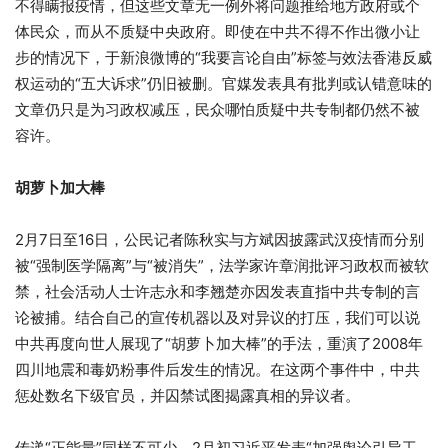
不得瞒报疫情，但这些文章无一例外将问题推给地方政府或个
体民众，而从不质疑中央政府。即使在中共不得不作出微小让
步的情况下，于新浪微博的“我要言论自由”标签与效法香港反威
权运动的“五大诉求”仍旧被删。官媒发表具有批判或认错意味的
文章仍只是为习政权减压，民众哪怕质疑中共专制都仍然不被
容许。
胡萝卜加大棒
2月7日至16日，公民记者陈秋实与方斌因披露武汉疫情而分别
被“强制医学隔离”与“被消失”，法学家许章润批评习政权而被软
禁，社会活动人士许志永和李翘楚亦因发表直指中共专制的言
论被捕。结合自己的宣传机器以及对异议的打压，我们可以说
中共再度向世人展现了“胡萝卜加大棒”的手法，重演了2008年
四川地震和毒奶粉事件后发生的情况。在这两个事件中，中共
惩处数名下级官员，并囚禁试图揭露真相的异议者。
传递“正能量”同样不可少。2月初习近平发表“加强舆论引导工