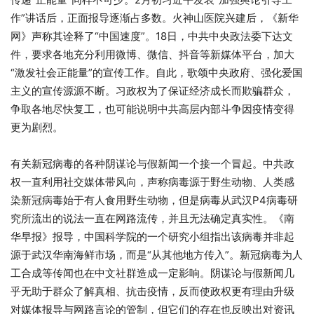
作”讲话后，正面报导逐渐占多数。火神山医院兴建后，《新华
网》声称其诠释了“中国速度”。18日，中共中央政法委下达文
件，要求各地充分利用微博、微信、抖音等新媒体平台，加大
“激发社会正能量”的宣传工作。自此，歌颂中央政府、强化爱国
主义的宣传源源不断。习政权为了保证经济成长而欺骗群众，
争取各地尽快复工，也可能说明中共高层内部斗争因疫情变得
更为剧烈。
有关新冠病毒的各种阴谋论与假新闻一个接一个冒起。中共政
权一直利用社交媒体带风向，声称病毒源于野生动物、人类感
染新冠病毒始于有人食用野生动物，但是病毒从武汉P4病毒研
究所流出的说法一直在网路流传，并且无法确定真实性。《南
华早报》报导，中国科学院的一个研究小组指出该病毒并非起
源于武汉华南海鲜市场，而是“从其他地方传入”。新冠病毒为人
工合成等传闻也在中文社群造成一定影响。阴谋论与假新闻几
乎无助于群众了解真相、抗击疫情，反而使政权更有理由升级
对媒体报导与网路言论的管制，但它们的存在也反映出对资讯