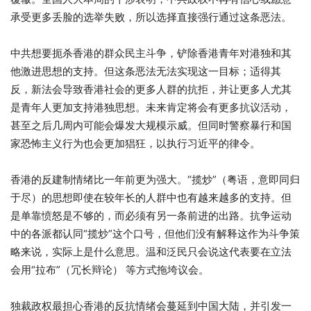
承受更多丢脸的选举失败，所以选择直接强行通过这条恶法。
中共想要扼杀香港的群众民主斗争，铲除香港青年对港独和其
他激进思想的支持。但这条恶法无法实现这一目标；适得其
反，新法会导致香港社会的更多人群的抗拒，并让更多人尤其
是青年人更加支持港独思想。未来肯定将会有更多抗议活动，
甚至之后几周内可能会爆发大规模示威。但同时警察暴行和国
家恐怖主义行为也会更加猖狂，以执行习近平的律令。
香港的反建制情绪比一年前更为强大。“揽炒”（粤语，意即同归
于尽）的思想即使在较年长的人群中也有越来越多的支持。但
是单靠愤怒是不够的，而必须有另一条前进的出路。抗争运动
中的各派都认同“揽炒”这个口号，但他们没有解释这作为斗争策
略来说，实际上是什么意思。温和泛民只会说这代表要在立法
会用“拉布”（冗长辩论） 等方式拖垮议会。
独裁政权最担心香港的反抗情绪会蔓延到中国大陆，并引发一