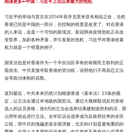
阅读更多➳中国：习近平上台以来最大的危机
习近平的举动与普京在2014年吞并克里米亚有相似之处，当然
香港已经是中国的一部分，但控制的程度是改变了。对在香港
的人来说，这是一个可怕的新现况。新冠肺炎疫情危机正在改
变世界，加剧各种矛盾，并引发新的危机，习近平对香港收紧
权力就是一个明显的例子。
国安法也是对香港作为一个半自治区享有的有限民主权利的正
面攻击。中共直接夺取香港的管治权，说明他们不再容忍立法
会等政治体制的花瓶。
直到最近，中共本来仍然计划根据香港《基本法》23条的规
定，让立法会通过本地版的国安法。通过大规模取消反对派候
选人的议员资格，使9月的立法会选举结果建制派胜利的话，那
么明年就会进行立法。去年区议会选举成为反政府抗争的全民
公投，而中共的傀儡党派全面溃败，北京的计划是避免重蹈的
覆辙。全国人大本周的干涉表明，中共政权不再有信心或愿意