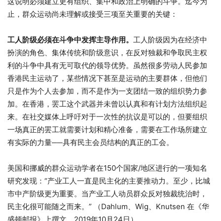
这说明必须建立更有组织、集中和政治上明确的斗争。迄今为
止，群众运动尚未理解或接受三项至关重要的关键：
工人阶级必须在斗争中发挥主导作用。
工人阶级因为在经济中
扮演的角色、集体传统和阶级意识，在反对独裁和争取民主权
利的斗争中具有无可取代的领导优势。虽然很多劳动人民参加
香港民主运动了，某些情况下甚至是运动的主要群体，但他们
只是作为个人去参加，而不是作为一支团结一致的组织势力参
加。在香港，罢工这个武器并未曾以认真和有计划方法组织起
来。在社交媒体上呼吁对于一次性的抗议是可以的，但要组织
一场真正的罢工就需要计划和精心准备，需要在工作场所建立
有实际的力量──具有民主会员结构的真正的工会。
美国和挪威的群众运动学者在150个国家/地区进行的一项知名
研究发现：“产业工人一直是民主化的主要推动力。至少，比城
市中产阶级更为重要。当产业工人动员群众反对独裁统治时，
民主化很可能随之而来。” （Dahlum、Wig、Knutsen 在《华
盛顿邮报》上撰文，2019年10月24日）