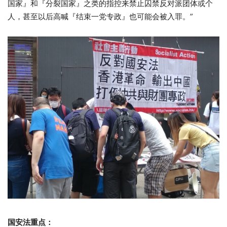
国家』和『分裂国家』之类的指控来禁止囚禁反对派团体或个
人，甚至以后高喊『结束一党专政』也可能会被入罪。”
国安法重点：