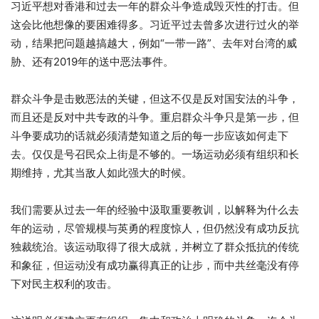
习近平想对香港和过去一年的群众斗争造成毁灭性的打击。但
这会比他想像的要困难得多。习近平过去曾多次进行过火的举
动，结果把问题越搞越大，例如“一带一路”、去年对台湾的威
胁、还有2019年的送中恶法事件。
群众斗争是击败恶法的关键，但这不仅是反对国安法的斗争，
而且还是反对中共专政的斗争。重启群众斗争只是第一步，但
斗争要成功的话就必须清楚知道之后的每一步应该如何走下
去。仅仅是号召民众上街是不够的。一场运动必须有组织和长
期维持，尤其当敌人如此强大的时候。
我们需要从过去一年的经验中汲取重要教训，以解释为什么去
年的运动，尽管规模与英勇的程度惊人，但仍然没有成功反抗
独裁统治。该运动取得了很大成就，并树立了群众抵抗的传统
和象征，但运动没有成功赢得真正的让步，而中共丝毫没有停
下对民主权利的攻击。