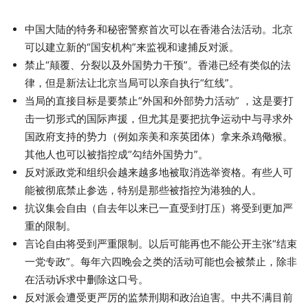
中国大陆的特务和秘密警察首次可以在香港合法活动。北京
可以建立新的“国安机构”来监视和逮捕反对派。
禁止“颠覆、分裂以及外国势力干预”。香港已经有类似的法
律，但是新法让北京当局可以亲自执行“红线”。
当局的直接目标是要禁止“外国和外部势力活动” ，这是要打
击一切形式的国际声援，但尤其是要把抗争运动中与寻求外
国政府支持的势力（例如亲美和亲英团体）拿来杀鸡儆猴。
其他人也可以被指控成“勾结外国势力”。
反对派政党和组织会越来越多地被取消选举资格。有些人可
能被彻底禁止参选，特别是那些被指控为港独的人。
抗议集会自由（自去年以来已一直受到打压）将受到更加严
重的限制。
言论自由将受到严重限制。以后可能再也不能公开主张“结束
一党专政”。每年六四晚会之类的活动可能也会被禁止，除非
在活动诉求中删除这口号。
反对派会遭受更严厉的监禁刑期和政治迫害。中共不满目前