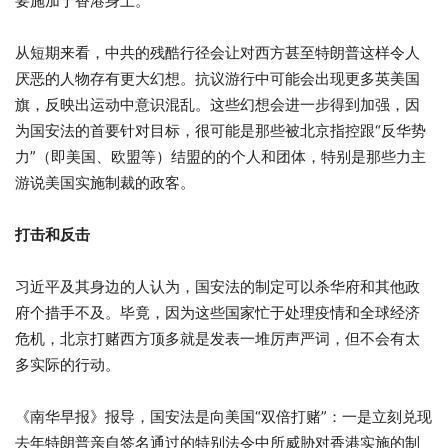
要施加于香港身上。
从短期来看，中共的残酷行径会让对西方甚至特朗普这样令人
厌恶的人物存有更大幻想。抗议游行中可能会出现更多英美国
旗，反映出运动中意识混乱。这些幻想会进一步得到加强，因
为国安法的首要针对目标，很可能是那些被北京指控跟“反华势
力”（即美国、欧盟等）结盟的的个人和团体，特别是那些力主
游说美国实施制裁的政客。
打击和反击
习近平及其身边的人认为，国安法的制定可以杀华府和其他政
府个措手不及。毕竟，因为这些国家忙于处理疫情和全球经济
危机，北京打赌西方顶多就是发表一堆厉声严词，但不会有太
多实际的行动。
《南华早报》报导，国安法是向美国“双倍打赌”：一是立刻兑现
去年特朗普亲自签名通过的特别法令中所威胁对香港实施的制