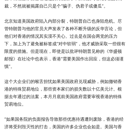
裁，不然就被揭露自己只是个“骗子、伪君子或傻瓜”。
北京知道美国政府陷入内部分裂，特朗普自己也身陷危机。尽
管特朗普与他的官员大声发表了各种不断升级的反华言论，但
他们对香港的情况其实漠不关心。过去是在国会两党的压力
下，加上为了避免被标签成“对中软弱”，他才威胁采取一些很有
限度的措施。但是现在，即使是以批评特朗普见称的《华盛顿
邮报》在社论中也表示，香港“需要美国作出回应，但这必须谨
慎”。
这个大企业们的喉舌担忧如果美国政府兑现威胁，例如撤销香
港的特殊贸易地位，那些资本家们的损失数以十亿美元计。根
据去年通过的法案，本月月底前美国政府需要审视香港的特殊
贸易地位。
“如果国务院的负面报告导致那些优惠待遇遭到废除，香港的经
济将受到毁灭性的打击，美国的许多企业也会如是。美国与香