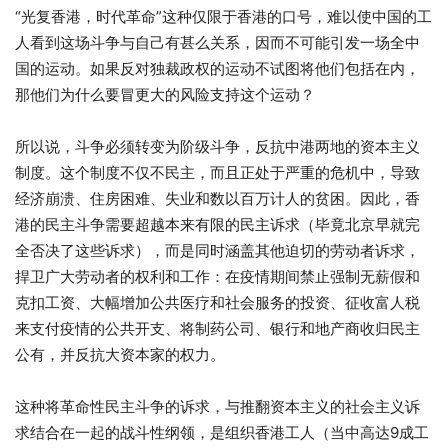
“光复香港，时代革命”这种仅限于香港的口号，难以使中国的工
人看到这场斗争与自己有甚么关系，因而不可能引发一场全中
国的运动。如果反对独裁政权的运动不试图将他们包括在内，
那他们为什么要冒更大的风险支持这个运动？
所以说，斗争必须转变为阶级斗争，反抗中港两地的资本主义
制度。这个制度不仅不民主，而且正处于严重的危机中，导致
经济崩溃、住房困难、失业和数以百万计人的贫困。因此，香
港的民主斗争需要超越本来有限的民主诉求（毕竟北京早就完
全否决了这些诉求），而是同时涵盖其他迫切的劳动者诉求，
捍卫广大劳动者的权利和工作：在疫情期间禁止强制无薪假和
克扣工资、大幅增加公共医疗和社会服务的投资、征收富人税
来支付疫情的公共开支、将制药公司、银行和地产商收归民主
公有，并反抗大资本家的权力。
这种将革命性民主斗争的诉求，与推翻资本主义的社会主义诉
求结合在一起的战斗性纲领，是组织香港工人（当中高达9成工