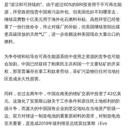
是“清洁和可持续的”。由于超过60%的BRI投资用于不可再生能
源，拜登政府指责中国将污染外包。但美国也好不到哪里去，
继续花费数十亿美元用于海外化石燃料补贴。虽然拜登已经签
署了一份行政命令，停止对煤厂的补贴，但美国继续资助比煤
更高碳排放的天然气厂，进一步依赖这种美国现在大量出口的
燃料。
为争夺锂和钴等在可再生能源系统中使用之资源的竞争也可能
会加剧。中国已经获得了刚果民主共和国一个主要钴矿的开采
权，那里普遍存在童工和奴隶劳动，采矿污染物往往对当地社
区造成永久性损害。
同样，在过去两年中，中国在南美的锂矿交易中投资了42亿美
元。这激化了安第斯山脉关于工作条件和原住民土地权利的阶
级斗争，而庞大的中国国有企业则坚定地站在当地资产阶级一
边。双方对锂这一制造电池的重要原材料的需求，对制造电池
至关重要，是造成2019年玻利维亚总统莫拉莱斯（Evo