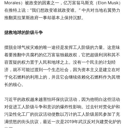
Morales）被政变的因素之一，亿万富翁马斯克（Elon Musk）
在推特上说：“我们想政变谁就政变谁。” 中共对当地右翼势力
推翻莫拉莱斯政府一事却基本上保持沉默。
拯救地球的阶级斗争
摆脱全球气候灾难的唯一途径是发挥工人阶级的力量。这意味
着要推翻中共腐朽的亿万富翁独裁政权，它把超级利润和其不
容置疑的权力置于人民和地球之上。没有一个民主的计划经
济，就不可能过渡到一个生态社会，因为资本主义是建立在对
于化石燃料的利用上的，并且它会继续依赖化石燃料作为其增
长的核心。
习近平的政权越来越害怕环保抗议活动，因为他明白这些活动
对促进工人阶级斗争和意识的爆炸性影响。过去针对焚化炉和
污染性化工厂的抗议活动使数以万计的工人阶级居民参加了充
满愤怒的街头抗议，最近一次是2019年武汉反对兴建焚化炉的