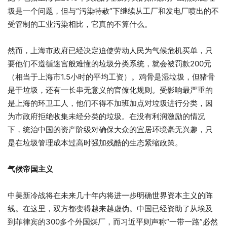
圾是一个问题，但与“污染特赦”下继续从工厂和发电厂喷出的不
受管制的工业污染相比，它真的不算什么。
然而，上海市政府已经决定迫使劳动人民为气候危机买单，只
要他们不遵循迷宫般难懂的垃圾分类系统，就会被罚款200元
（相当于上海市1.5小时的平均工资）。鸡骨是湿垃圾，但猪骨
是干垃圾，还有一长串无意义的官僚化规则。受影响最严重的
是上海的环卫工人，他们不得不加班加点对垃圾进行分类，因
为市政府拒绝收集未经分类的垃圾。在没有利润激励的情况
下，统治中国的资产阶级对确保大众的宜居环境毫无兴趣，只
是在垃圾管理成本过高时强加残酷的生态紧缩政策。
气候帝国主义
中美新冷战将在未来几十年内将进一步明确世界资本主义的阵
线。在这里，双方都变得越来越虚伪。中国已经资助了从埃及
到菲律宾的300多个外国煤厂，而习近平则声称“一带一路”必然