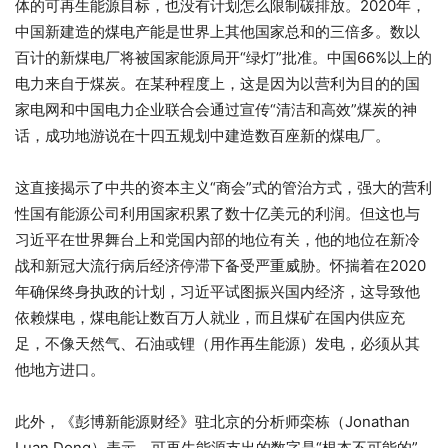
体的可再生能源目标，也没有计划怎么限制碳排放。2020年，
中国新建造的煤电产能是世界上其他国家总和的三倍多。数以
百计的新煤电厂将被国家能源局开“绿灯”批准。中国66%以上的
电力来自于煤炭。在某种程度上，这是因为以营利为目的的国
家电网和中国电力企业联合会通过宣传“清洁和高效”煤炭的神
话，成功地游说在十四五规划中建造数百座新的煤电厂。
这直接揭示了中共的资本主义“商会”式的管治方式，强大的营利
性国有能源公司利用国家积累了数十亿美元的利润。但这也与
习近平在世界舞台上和党国内部的地位有关，他的地位在新冷
战和新冠大流行病后经济停滞下备受严重威胁。怀揣着在2020
年确保终身执政的计划，习近平试图振兴国内经济，这导致他
依赖煤电，煤电能让数百万人就业，而且煤矿在国内供应充
足，不像天然气、石油或锂（用作再生能源）发电，必须从其
他地方进口。
此外，《彭博新能源财经》驻北京的分析师栾栋​​​​​​​（Jonathan
Luan Dong）表示，可再生能源支出的数字是“根本不可能的”。