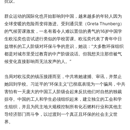
抗议。
群众运动的国际化也开始影响到中国，越来越多的年轻人因为
全球变暖的危险而变得激进。受到通贝里（Greta Thunberg）
的气候罢课激发，一名有着令人难以置信的勇气的16岁中国学
生欧泓奕也尝试进行类似的学校罢课。欧泓奕代表了青年中日
益增长的工人阶级对环保斗争的意识，她说：“大多数环保组织
都是对城市里受过教育的中产阶级说话。但我想关注那些被气
候变化直接影响而无法发声的人。”
当局对欧泓奕的镇压接踵而至，中共将她逮捕、审讯，并禁止
她回到学校。习近平的“环保主义”已彻底表现为一个骗局，中共
害怕有一天庞大的中国工人阶级会起来反抗他们对自然的独裁
掠夺。中国的工人和学生必须组织起来，建立独立的工会和学
生组织，并且为民主地大规模控制所有化石燃料行业和其他主
导经济部门而斗争，以过渡到一个真正且环保的社会主义世
界。