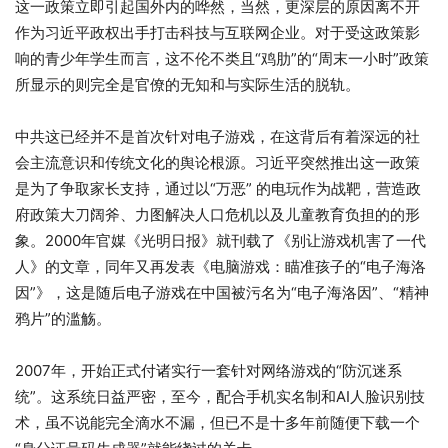
这一政策立即引起国外内的哗然，当然，更深层的原因离不开
作为习近平政权出手打击科技与互联网企业。对于受这政策影
响的青少年学生而言，这不伦不类且“鸡肋”的“周末一小时”政策
所显示的则完全是官僚的无知和与实际生活的脱轨。
中共这已经并不是首次针对电子游戏，在这背后有着深远的社
会主流意识和传统文化的舆论根源。习近平突然推出这一政策
是为了争取家长支持，通过以“万恶” 的电玩作为战靶，营造政
府政策大刀阔斧、力图解决人口危机以及儿童教育负担的的形
象。2000年官媒《光明日报》就刊载了《别让游戏机害了一代
人》的文章，同年又再发表《电脑游戏：瞄准孩子的“电子海洛
因”》，这是随后电子游戏在中国被污名为“电子海洛因”、“精神
鸦片”的滥觞。
2007年，开始正式付诸实行一套针对网络游戏的“防沉迷系
统”。这系统日益严密，至今，配合手机实名制和AI人脸识别技
术，虽不说能完全滴水不漏，但已不是十多年前随便下载一个