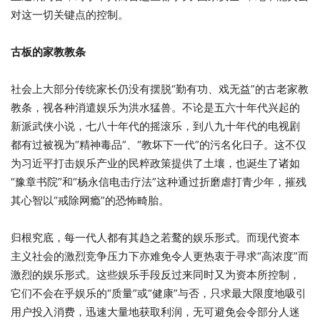
对这一切关键点的控制。
古板的家教教条
社会上大部分传统家长仍没有摆脱“勤有功、戏无益”的古老家教
教条，视各种消遣娱乐为洪水猛兽。不论是五六十年代兴起的
新派武侠小说，七八十年代的摇滚乐，到八九十年代的电视剧
都有过被视为“精神毒品”、“教坏下一代”的污名化日子。这不仅
为习近平打击娱乐产业的民粹政策提供了土壤，也诞生了诸如
“豫章书院”和“杨永信电击疗法”这种通过折磨虐打青少年，摧残
其心智以“戒除网瘾”的恐怖畸胎。
归根究底，每一代人都有其趋之若鹜的娱乐形式。而现代资本
主义社会的激烈竞争压力下亦难免令人更热衷于寻求“高浓度”而
激烈的娱乐形式。这些娱乐手段反过来同时又为资本所控制，
它们不会在乎娱乐的“质量”或“健康”与否，只求最大限度地吸引
用户投入消费，迅速大量地获取利润，无可避免会令部分人迷