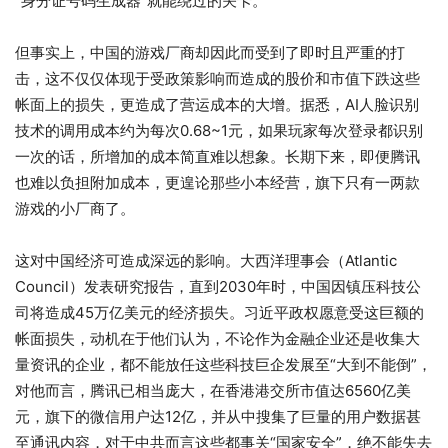
“身分证号码生成器”就能绕过的关卡。
但事实上，中国的游戏厂商却因此而受到了即时且严重的打
击，这不仅仅体现于受政策影响而造成的股价和市值下跌这些
帐面上的损失，更造成了营运成本的大增。据悉，AI人脸识别
技术的调用成本约为每次0.68~1元，如果玩家每次登录都识别
一次的话，所增加的成本简直难以想象。长期下来，即便腾讯
也难以负担附加成本，更遑论那些小本经营，旗下只有一两款
游戏的小厂商了。
这对中国经济可造成深远的影响。大西洋理事会（Atlantic
Council）发表研究报告，直到2030年时，中国因镇压科技公
司将造成45万亿美元的经济损失。习近平政权愿意受这巨额的
帐面损失，动机在于他们认为，不论作为金融企业还是收集大
量资讯的企业，都不能放任这些科技巨企发展至“大到不能倒”，
对他而言，腾讯已相当庞大，在香港港交所市值达6560亿美
元，旗下的微信用户达12亿，并从中搜集了巨量的用户数据甚
至通讯内容，对于中共而言这些都事关“国家安全”，绝不能失去