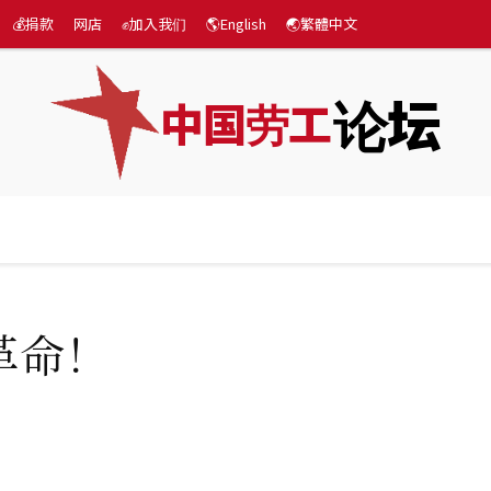
💰捐款
网店
✊加入我们
🌎English
🌏繁體中文
论坛
中国劳工
际
专题
💰捐款
网店
✊加入我们
🌎English
革命！