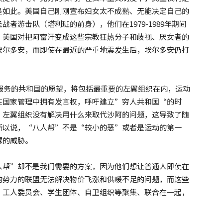
是如此。美国自己刚刚宣布妇女太不成熟、无能决定自己的
者游击队（塔利班的前身），他们在1979-1989年期间
，美国对把阿富汗变成这些宗教狂热分子和歧视、厌女者的
埃尔多安，而即使在最近的严重地震发生后，埃尔多安仍打
人服务的共和国的愿望，将包括最重要的左翼组织在内，运动
在国家管理中拥有发言权，呼吁建立”穷人共和国“的时
，左翼组织没有解决用什么来取代沙阿的问题，这导致了随
所以说，“八人帮”不是“较小的恶”或者是运动的第一
裸的威胁。
人帮”却不是我们需要的方案，因为他们想让普通人即使在
的势力的联盟无法解决物价飞涨和供暖不足的问题，而这些
、工人委员会、学生团体、自卫组织等聚集、联合在一起，