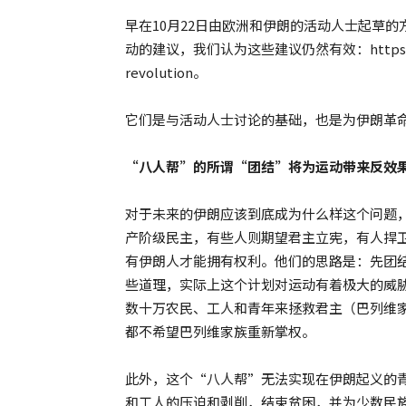
早在10月22日由欧洲和伊朗的活动人士起草的
动的建议，我们认为这些建议仍然有效：https://internat
revolution。
它们是与活动人士讨论的基础，也是为伊朗革
“八人帮”的所谓“团结”将为运动带来反效
对于未来的伊朗应该到底成为什么样这个问题
产阶级民主，有些人则期望君主立宪，有人捍
有伊朗人才能拥有权利。他们的思路是：先团
些道理，实际上这个计划对运动有着极大的威
数十万农民、工人和青年来拯救君主（巴列维
都不希望巴列维家族重新掌权。
此外，这个“八人帮”无法实现在伊朗起义的
和工人的压迫和剥削，结束贫困，并为少数民