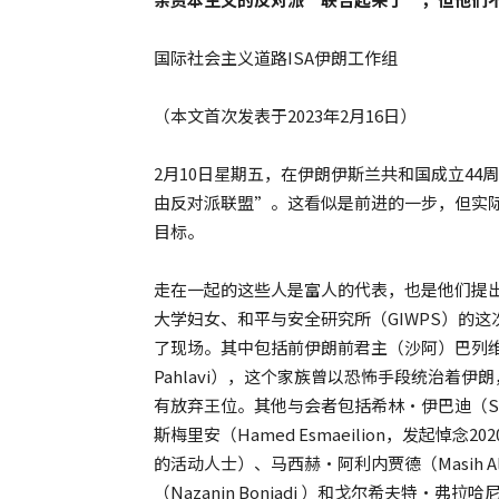
国际社会主义道路ISA伊朗工作组
（本文首次发表于2023年2月16日）
2月10日星期五，在伊朗伊斯兰共和国成立4
由反对派联盟”。这看似是前进的一步，但实
目标。
走在一起的这些人是富人的代表，也是他们提
大学妇女、和平与安全研究所（GIWPS）的
了现场。其中包括前伊朗前君主（沙阿）巴列维
Pahlavi），这个家族曾以恐怖手段统治着
有放弃王位。其他与会者包括希林·伊巴迪（Shir
斯梅里安（Hamed Esmaeilion，发起悼念
的活动人士）、马西赫·阿利内贾德（Masih A
（Nazanin Boniadi ）和戈尔希夫特·弗拉哈