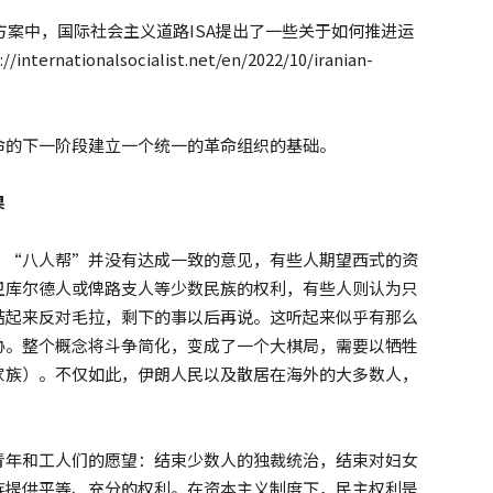
方案中，国际社会主义道路ISA提出了一些关于如何推进运
ionalsocialist.net/en/2022/10/iranian-
命的下一阶段建立一个统一的革命组织的基础。
果
，“八人帮”并没有达成一致的意见，有些人期望西式的资
卫库尔德人或俾路支人等少数民族的权利，有些人则认为只
结起来反对毛拉，剩下的事以后再说。这听起来似乎有那么
胁。整个概念将斗争简化，变成了一个大棋局，需要以牺牲
家族）。不仅如此，伊朗人民以及散居在海外的大多数人，
青年和工人们的愿望：结束少数人的独裁统治，结束对妇女
族提供平等、充分的权利。在资本主义制度下，民主权利是