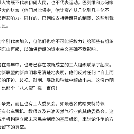
派人物既不代表伊朗人民，也不代表运动。巴列维和沙阿家
巨大的财富（他们对此保密，估计资产从几亿到几十亿不
获得影响力。同样的，巴列维支持特朗普的制裁，这些制裁
人民。
的个别代表加入，但他们也绝不可能把权力让给那些有组织
图东山再起，以确保伊朗的资本主义基础不受影响。
是在青年中，也与已存在或新成立的工人组织联系了起来。
的新联盟的新声明非常清楚地表明，他们反对任何“自上而
式的压迫、歧视、剥削、暴政和独裁中解放出来。这份声明
，比那个“八人帮”强一百倍！
斗争史，而且也有工人委员会。如最著名的哈夫特特佩
员会，还有公车司机、教师以及石油天然气行业的其他委员会。这
抗争机构建立起未来民主制度的基层组织，来讨论斗争的方
后留下的真空。