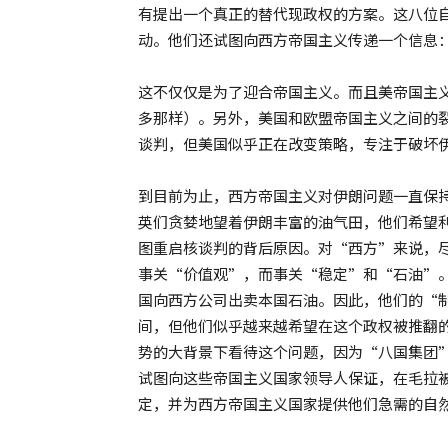
有提出一个真正的替代现政权的方案。这八位
动。他们还试图向西方帝国主义传递一个信息
这不仅仅是为了迎合帝国主义。而且美帝国主
多那样）。另外，美国和欧盟帝国主义之间的
谈判，但美国似乎正在改变策略，专注于破坏
到目前为止，西方帝国主义对伊朗问题一直保
英们贪婪地望着伊朗丰富的油气田，他们希望
图重启核谈判的背后原因。对“西方”来说，
事关“价值观”，而事关“稳定”和“石油”
国向西方公司出卖本国石油。因此，他们的“
间，但他们似乎越来越希望在这个政权被推翻
势的大背景下看待这个问题，因为“八国集团”
试图向这些帝国主义国家领导人保证，在毛拉
定，并为西方帝国主义国家提供他们急需的自