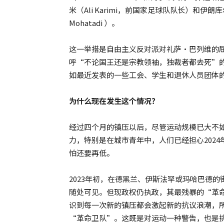
米（Ali Karimi，前国家足球队队长）和伊
Mohatadi ）。
这一举措是自由主义反对派对礼萨·巴列维的
呼“不论国王还是宗教领袖，独裁者都去死”
如最近发表的一些工会、学生和退休人员团体
为什么现在发生这个情况？
经过四个月的镇压以后，尽管运动规模已大不
力，特别是在城市青年中，人们已经担心202
怕还要再低。
2023年初，在德黑兰、伊斯法罕或玛哈巴德
随处可见。但现政权仍执政，其最残暴的“革
识到每一次新的镇压都会激起新的抗议浪潮，
“革命卫队”。这既是对运动一种警告，也是