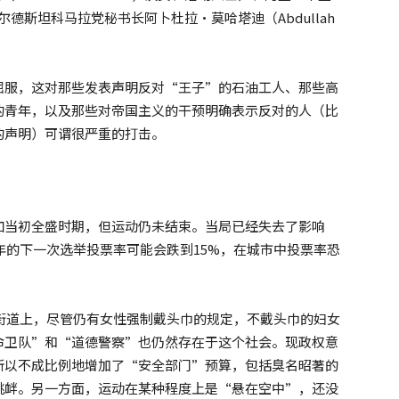
朗库尔德斯坦科马拉党秘书长阿卜杜拉·莫哈塔迪（Abdullah
屈服，这对那些发表声明反对“王子”的石油工人、那些高
的青年，以及那些对帝国主义的干预明确表示反对的人（比
的声明）可谓很严重的打击。
如当初全盛时期，但运动仍未结束。当局已经失去了影响
4年的下一次选举投票率可能会跌到15%，在城市中投票率恐
的街道上，尽管仍有女性强制戴头巾的规定，不戴头巾的妇女
命卫队”和“道德警察”也仍然存在于这个社会。现政权意
所以不成比例地增加了“安全部门”预算，包括臭名昭著的
挑衅。另一方面，运动在某种程度上是“悬在空中”，还没