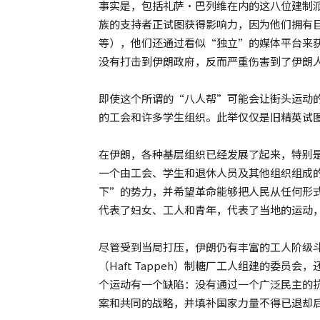
事实是，包括礼萨·巴列维在内的这八位建制
族的支持者正试图获得影响力，因为他们拥有
等），他们还通过看似“独立”的媒体平台来
没有打击到伊朗政府，反而严重伤害到了伊朗
即使这个所谓的“八人帮”可能会让街头运动
的工会和许多学生组织。此举仅仅是旧精英试
在伊朗，各种基层组织已经发展了起来，特别
一个由工会、学生和退休人员及其他组织组成
下”的势力，并希望革命能够把人民从任何形
代表了妇女、工人和青年，代表了当地的运动
尽管受到当局打压，伊朗仍有丰富的工人阶级
（Haft Tappeh）制糖厂工人组建的委
个运动有一个缺陷：没有通过一个广泛民主的
案和共同的战略，并填补国家力量不得已退却