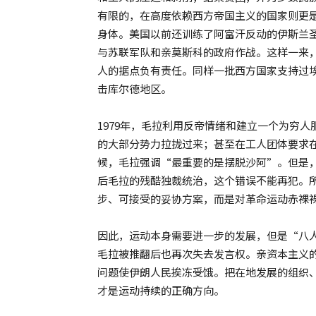
有限的，在高度依赖西方帝国主义的国家则更
身体。美国以前还训练了阿富汗反动的伊斯兰圣战
与苏联军队和亲莫斯科的政府作战。这样一来
人的据点负有责任。同样一批西方国家支持过
击库尔德地区。
1979年，毛拉利用反帝情绪和建立一个为穷
的大部分势力拉拢过来；甚至在工人团体要求
候，毛拉强调“最重要的是摆脱沙阿”。但是
后毛拉的残酷独裁统治，这个错误不能再犯。
步、可接受的妥协方案，而是对革命运动赤裸
因此，运动本身需要进一步的发展，但是“八
毛拉被推翻后也再次失去发言权。亲资本主义
问题使伊朗人民挨冻受饿。把在地发展的组织
才是运动持续的正确方向。