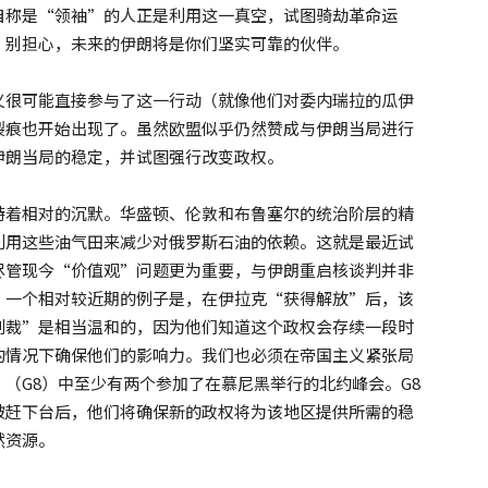
自称是“领袖”的人正是利用这一真空，试图骑劫革命运
：别担心，未来的伊朗将是你们坚实可靠的伙伴。
义很可能直接参与了这一行动（就像他们对委内瑞拉的瓜伊
裂痕也开始出现了。虽然欧盟似乎仍然赞成与伊朗当局进行
伊朗当局的稳定，并试图强行改变政权。
持着相对的沉默。华盛顿、伦敦和布鲁塞尔的统治阶层的精
利用这些油气田来减少对俄罗斯石油的依赖。这就是最近试
尽管现今“价值观”问题更为重要，与伊朗重启核谈判并非
。一个相对较近期的例子是，在伊拉克“获得解放”后，该
制裁”是相当温和的，因为他们知道这个政权会存续一段时
的情况下确保他们的影响力。我们也必须在帝国主义紧张局
（G8）中至少有两个参加了在慕尼黑举行的北约峰会。G8
被赶下台后，他们将确保新的政权将为该地区提供所需的稳
然资源。