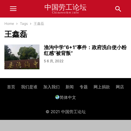
中国劳工论坛
Chinaworker.info
Home
Tags
王鑫磊
王鑫磊
渔沟中学“6+1”事件：政府洗白使小粉
红感“被背叛”
5 6 月, 2022
首页
我们是谁
加入我们
新闻
专题
网上捐款
网店
简体中文
© 2021 中国劳工论坛