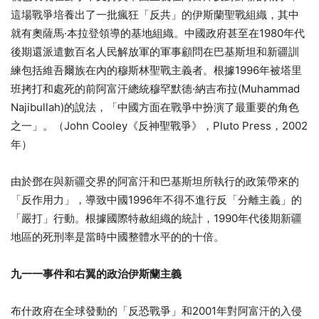
這場戰爭培養出了一批瘋狂「反共」的伊斯蘭聖戰組織，其中
就有奧薩馬·本拉登領導的基地組織。中國政府甚至在1980年代
後期還派遣數百名人民解放軍的軍事顧問在巴基斯坦和新疆訓
練包括維吾爾族在內的穆斯林聖戰主義者。根據1996年被塔里
班拷打和處死的前阿富汗總統穆罕默德·納吉布拉(Muhammad
Najibullah)的說法，「中國方面在戰爭中扮演了最重要的角色
之一」。（John Cooley《反神聖戰爭》，Pluto Press，2002
年）
由於鄧在與新疆交界的阿富汗和巴基斯坦所執行的政策帶來的
「反作用力」，導致中國1996年不得不進行反「分離主義」的
「嚴打」行動。根據國際特赦組織的統計，1990年代後期新疆
地區的死刑率是當時中國整體水平的的十倍。
九一一事件和右翼的政治伊斯蘭主義
布什政府在全球發動的「反恐戰爭」和2001年對阿富汗的入侵