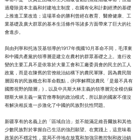
過廢除資本主義和封建地主制度，在國有化和計劃經濟的基礎
上推進工業改造；這場革命的勝利曾經在教育、醫療健康、工
業基礎及廣大群眾的基本生活條件等諸多方面帶來了巨大的社
會進步。
與由列寧和托洛茨基領導的1917年俄國10月革命不同，毛澤東
和中國共產黨的領導層是建立在農村的群眾基礎之上。進行改
變的主要工具不是依靠於大量工會和工廠委員會的民主的工人
政黨，而是在陳舊的官僚統治結構下的農民軍隊。因為農民階
層固有的民族概念和革命觀點，(列寧解釋說農民「是最不具有
國際視野的階層」)，以及中共斯大林主義的領導層完全模仿蘇
聯斯大林主義一黨官僚專制的政治模式，所以新的國家不僅沒
有解決相反進一步激化了中國的民族對抗性問題。
新疆享有的名義上的「區域自治」並不能滿足維吾爾族和其他
少數民族對於掌握自己生活的強烈願望。在實踐上，這意味着
政策的不穩定性，當局不停地在放寬和加強宗教控制和政治鎮