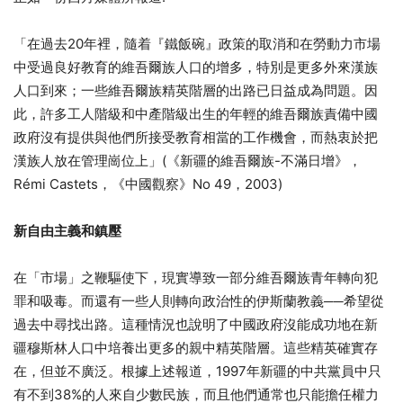
「在過去20年裡，隨着『鐵飯碗』政策的取消和在勞動力市場
中受過良好教育的維吾爾族人口的增多，特別是更多外來漢族
人口到來；一些維吾爾族精英階層的出路已日益成為問題。因
此，許多工人階級和中產階級出生的年輕的維吾爾族責備中國
政府沒有提供與他們所接受教育相當的工作機會，而熱衷於把
漢族人放在管理崗位上」(《新疆的維吾爾族-不滿日增》，
Rémi Castets，《中國觀察》No 49，2003)
新自由主義和鎮壓
在「市場」之鞭驅使下，現實導致一部分維吾爾族青年轉向犯
罪和吸毒。而還有一些人則轉向政治性的伊斯蘭教義──希望從
過去中尋找出路。這種情況也說明了中國政府沒能成功地在新
疆穆斯林人口中培養出更多的親中精英階層。這些精英確實存
在，但並不廣泛。根據上述報道，1997年新疆的中共黨員中只
有不到38%的人來自少數民族，而且他們通常也只能擔任權力