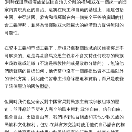
(同時保證新疆漢族聚居區自治與分離的權利)或在一個統一的國
家內實現真正的自治。這將在民主和自願的基礎上，組建包括
中國、中亞諸國、蒙古和俄羅斯在內一個完全平等的廣闊的社
會主義聯邦，並將為發揮歐亞大陸巨大的經濟潛力提供無限的
可能性。
在資本主義和帝國主義下，新疆乃至整個區域的民族衝突是不
可解決的。這是為甚麼馬克思主義者不會支持任何現存的民族
主義政黨或組織（不論是宗教性的或是政教分離的），無論他
們所聲稱的目標如何，他們當中沒有一個能提出資本主義以外
的替代方案，因此他們皆非主張廢除壓迫和貧窮，而只是改變
了這個壓迫的國族型態。
但同時我們也完全反對中國當局對民族主義或宗教組織的壓
迫，並呼籲給予所有人完全的民主權利:政治自由、信仰自由、
集會自由、出版自由等。我們捍衛維吾爾族和其他少數民族的
民族和文化權利，包括:在與官方交流時使用他們自己語言的權