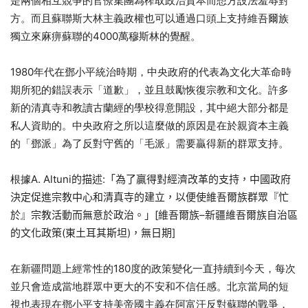
是兩個相互競爭的官僚集團為榨取政治資本而想方設法羞辱對
方。而且蘇聯斯大林主義政權也可以通過口頭上支持維吾爾族
獨立來麻痹蘇聯的4000萬穆斯林的覺醒。
1980年代在鄧小平統治時期，中央政府的代表為文化大革命時
期所犯的錯誤表示「道歉」，並且鼓勵恢復宗教和文化。許多
新的清真寺和教讀古蘭經的學校得意開設，其中絕大部分都是
私人資助的。中央政府之所以這麼做的原因是在於親資本主義
的「鄧派」為了反對守舊的「毛派」需要贏得新的群眾支持。
根據A. Altuni
的描述
:
「為了贏得對經濟改革的支持，
中國政府
決定促進宗教中心和清真寺的建立，以便使維吾爾族群眾『
忙
於』宗教活動而無意於政治。」
[
維吾爾族
–
新疆維吾爾族自治區
的文化政策
(
東土耳其斯坦
)
，無日期
]
在新疆問題上經常性的180度的政策變化一直持續到今天，每次
並只會造成當地群眾中更大的不安和不信任感。北京當局的短
視也表現在鄧小平支持美帝國主義在阿富汗反對蘇聯的戰爭，