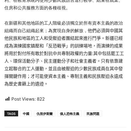
利、在教育系統內使用少數民族語言進行教學、結束在就業、
住房和公共服務方面的各種歧視。
在新疆和其他地區的工人階級必須獨立於所有資本主義的政治
組織而自己組織起來；為實現自身的解放，
他們
必須與中國其
他民族和地區的工人和受壓迫者團結起來進行鬥爭。
新疆已經
成為演練國家鎮壓和「反恐戰爭」的訓練場地，
而演練的成果
將用於對付所有敢於對抗中共專制政權的力量
:
其中包
括罷工工
人、環保活動分子、民主運動分子和社會主義者。
只有依靠建
立起聯合的工人運動，
並且由被壓迫的少數民族成員在其中發
揮關鍵作用；
才可能使資本主義、
專制主義和民族壓迫永遠成
為歷史書籍上的遺迹。
Post Views:
822
TAGS
中國
仇視伊斯蘭
個人恐怖主義
民族問題