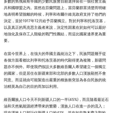
多數的舊俄羅斯帝國的少數民族會自願選擇留在一個社會主義
共和國聯盟之內。當然在芬蘭問題上，當芬蘭群眾清楚而明確
地表明希望脫離的時候，列寧和布爾什維克政府支持了他們的
決定，並於1917年12月給予芬蘭獨立。對於列寧和托洛茨基，
以及真正的馬克思主義者來說，決定性因素在於如何可以最好
地強化及保存工人階級的戰鬥性團結，而這比國家邊界更為重
要。
在當今世界上，在強大的帝國主義統治之下，民族問題幾乎從
各個方面看都比列寧和托洛茨基的時代顯得更為複雜，新疆問
題亦不例外。即使我們假設大多數維吾爾人希望建立一個獨立
的國家，但是居住在新疆東部和北部的多數人口漢族顯然不會
同意。而這就由可能製造出嚴重的種族衝突並為各自民族的統
治精英為自己的目的而加以利用。
維吾爾族人口今天不到新疆人口的一半(45%)，而且隨着最近石
油和天然氣能源經濟帶來的繁榮，漢族人口在進一步的流入；
現在漢族人口預計佔新疆人口的41%，並在如烏魯木齊之類的