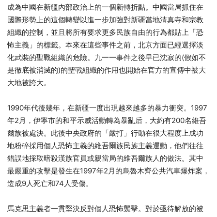
成為中國在新疆內部政治上的一個新轉折點。中國當局抓住在
國際形勢上的這個轉變以進一步加強對新疆當地清真寺和宗教
組織的控制，並且將所有要求更多民族自由的行為都貼上「恐
怖主義」的標籤。本來在這些事件之前，北京方面已經選擇淡
化武裝的聖戰組織的危險。九一一事件之後早已沈寂的(假如不
是徹底被消滅的)的聖戰組織的作用也開始在官方的宣傳中被大
大地被誇大。
1990年代後幾年，在新疆一度出現越來越多的暴力衝突。1997
年2月，伊寧市的和平示威活動轉為暴亂后，大約有200名維吾
爾族被處決。此後中央政府的「嚴打」行動在很大程度上成功
地粉碎採用個人恐怖主義的維吾爾族民族主義運動，他們往往
錯誤地採取暗殺漢族官員或親當局的維吾爾族人的做法。其中
最嚴重的攻擊是發生在1997年2月的烏魯木齊公共汽車爆炸案，
造成9人死亡和74人受傷。
馬克思主義者一貫堅決反對個人恐怖襲擊。對於亟待解放的被