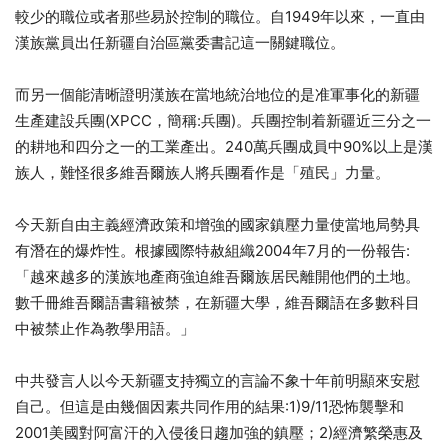
較少的職位或者那些易於控制的職位。自1949年以來，一直由
漢族黨員出任新疆自治區黨委書記這一關鍵職位。
而另一個能清晰證明漢族在當地統治地位的是准軍事化的新疆
生產建設兵團(XPCC，簡稱:兵團)。兵團控制着新疆近三分之一
的耕地和四分之一的工業產出。240萬兵團成員中90%以上是漢
族人，難怪很多維吾爾族人將兵團看作是「殖民」力量。
今天新自由主義經濟政策和增強的國家鎮壓力量使當地局勢具
有潛在的爆炸性。根據國際特赦組織2004年7月的一份報告:
「越來越多的漢族地產商強迫維吾爾族居民離開他們的土地。
數千冊維吾爾語書籍被禁，在新疆大學，維吾爾語在多數科目
中被禁止作為教學用語。」
中共發言人以今天新疆支持獨立的言論不象十年前明顯來安慰
自己。但這是由幾個因素共同作用的結果:1)9/11恐怖襲擊和
2001美國對阿富汗的入侵後日趨加強的鎮壓；2)經濟繁榮惠及