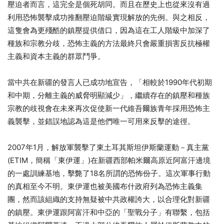
壓迫者而言，這完全是個死胡同。而且在歷史上也從來沒有過
利用恐怖襲擊成功推翻壓迫階級實現解放的先例。與之相反，
這隻會為更殘酷的鎮壓提供借口，因為這在工人階級中加深了
種族和宗教分歧，恐怖主義的方法最終只會嚴重損害反抗極權
主義和資本主義的群眾鬥爭。
當中共在新疆的發言人已成功地宣告，「相較於1990年代初期
和中期，分離主義的威脅明顯減少」，繼續存在的鎮壓和種族
宗教的歧視會在未來再次促使新一代維吾爾族青年採用恐怖主
義襲擊，並錯誤地認為這是他們唯一可用來反擊的途徑。
2007年1月，解放軍襲擊了東土耳其斯坦伊斯蘭運動－真主黨
(ETIM，簡稱「東伊運」)在新疆西部帕米爾高原近阿富汗邊境
的一處訓練基地，擊斃了18名所謂的恐怖份子。這次軍事行動
的真相至今不明。東伊運也被美國布什政府列為恐怖主義集
團，然而該組織的支持無疑被中共政權誇大，以合理化對新疆
的鎮壓。東伊運跟阿富汗和中亞的「聖戰分子」有聯繫，包括