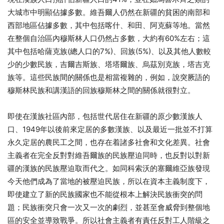
大城市中明顯佔據多數。維吾爾人仍然在新疆的貧困的南部和
西部地區佔據多數，其中包括喀什、和田、阿克蘇等地。當然
在整個自治區內穆斯林人口仍然占多數，大約有60%左右；這
其中包括哈薩克族(總人口的7%)、回族(5%)、以及其他人數較
少的少數民族，吉爾吉斯族、塔塔爾族、烏茲別克族，塔吉克
族等。這些民族間的關係也是相當複雜的，例如，說突厥語的
穆斯林民族和講漢語的回族穆斯林之間的關係就很對立。
即使在漢族社區內部，包括世代居住在新疆的原少數漢族人
口、1949年以後前來定居的多數漢族、以及最近一批並不打算
永久定居的農民工之間，也存在着諸多社會和文化差異。社會
主義者在完全反對對維吾爾族的民族壓迫同時，也反對以對新
疆的漢族的民族壓迫取而代之。如同科索沃的塞爾維亞族發現
今天他們成為了當地的被壓迫民族，所以在資本主義制度下，
即使建立了新的民族國家也不能從根本上解決民族衝突的問
題；民族衝突只會一次又一次的劇烈，並甚至會威脅到整個地
區的安全並導致戰爭。所以社會主義者有責任反對工人階級之