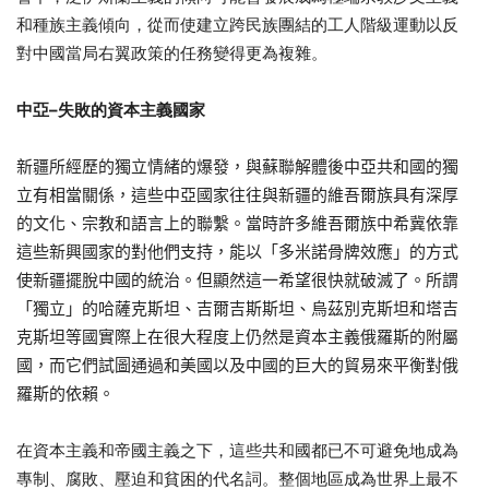
和種族主義傾向，從而使建立跨民族團結的工人階級運動以反
對中國當局右翼政策的任務變得更為複雜。
中亞
–
失敗的資本主義國家
新疆
所經歷的獨立情緒的爆發，與蘇聯解體後中亞
共和國的獨
立有相當關係，
這些中亞國家往往與新疆的維吾爾族具有深厚
的文化、
宗教和語言上的聯繫。
當時許多維吾爾族中希冀依靠
這些新興國家的對他們支持，能以「
多米諾骨牌效應」的方式
使新疆擺脫中國的統治。
但顯然這一希望很快就破滅了。所謂
「獨立」的哈薩克斯坦、
吉爾吉斯斯坦、
烏茲別克斯坦和塔吉
克斯坦等國實際上在很大程度上仍然是資本主義
俄羅斯的附屬
國，
而它們試圖通過和美國以及中國的巨大的貿易來平衡對俄
羅斯的依賴
。
在資本主義和帝國主義之下，這些共和國都已不可避免地成為
專制、腐敗、壓迫和貧困的代名詞。整個地區成為世界上最不