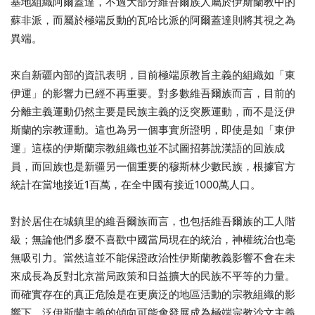
基地組織阿爾蓋達，不過大部分維吾爾族人屬於伊斯蘭教中的
蘇非派，而屬於極端反動的瓦哈比派的阿爾蓋達則將其視之為
異端。
來自新疆內部的資訊表明，目前極端原教旨主義的組織如「東
伊運」的影響力已經不再重要。對多數維吾爾族而言，目前的
分離主義運動仍然主要是民族主義的泛突厥運動，而不是泛伊
斯蘭的宗教運動。這也為另一個事實所證明，即使是如「東伊
運」這樣的伊斯蘭宗教組織也並不試圖招募說漢語的回族成
員，而回族也是新疆另一個重要的穆斯林少數民族，根據官方
統計在當地接近1百萬，在全中國有接近1000萬人口。
對於居住在城鎮里的維吾爾族而言，也包括維吾爾族的工人階
級；無論他們多麼不喜歡中國當局現在的統治，神權統治也毫
無吸引力。當然這並不能保證政治性伊斯蘭教義影響不會在未
來成長為反對北京當局政策和日益擴大的民族不平等的力量。
而確實存在的真正危險是在更廣泛的地區活動的宗教組織的影
響下，泛伊斯蘭主義的傾向可能會發展成為極端宗教沙文主義