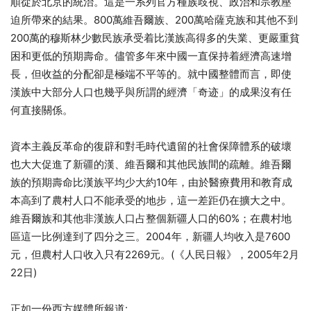
順從於北京的統治。這是一系列官方種族歧視、政治和宗教壓
迫所帶來的結果。800萬維吾爾族、200萬哈薩克族和其他不到
200萬的穆斯林少數民族承受着比漢族高得多的失業、更嚴重貧
困和更低的預期壽命。儘管多年來中國一直保持着經濟高速增
長，但收益的分配卻是極端不平等的。就中國整體而言，即使
漢族中大部分人口也幾乎與所謂的經濟「奇迹」的成果沒有任
何直接關係。
資本主義反革命的復辟和對毛時代遺留的社會保障體系的破壞
也大大促進了新疆的漢、維吾爾和其他民族間的疏離。維吾爾
族的預期壽命比漢族平均少大約10年，由於醫療費用和教育成
本高到了農村人口不能承受的地步，這一差距仍在擴大之中。
維吾爾族和其他非漢族人口占整個新疆人口的60%；在農村地
區這一比例達到了四分之三。2004年，新疆人均收入是7600
元，但農村人口收入只有2269元。(《人民日報》，2005年2月
22日)
正如一份西方媒體所報道: