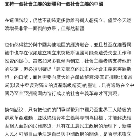
支持一個社會主義的新疆和一個社會主義的中國
在這個階段，仍然不能確定多數維吾爾人想獨立。儘管今天經
濟增長非常一面倒的效果，但顯然新疆
也仍然得益於與中國其他地區的經濟融合，並且甚至在維吾爾
族中也存在假如建立獨立東突厥斯坦國可能會遭受失去工作和
投資的擔心。當然如果多數傾向獨立，社會主義者將支持他們
的決定，但必須明確提「建立獨立的民主的社會主義東突厥斯
坦」的口號，而且需要向廣大維吾爾族解釋:要真正擺脫北京當
局(以及中亞反對獨立的資產階級精英)的壓迫，只有通過在全中
國乃至全亞洲範圍內進行成功的社會主義革命才可實現。
換句話說，只有把他們的鬥爭聯繫到中國乃至世界工人階級的
群眾革命運動，並以終結資本主義與專制為目標，才能解決維
吾爾人面對的民族壓迫。只有在工農民主政府的治理下，新疆
人民才可能自由地決定自己與中國政府的關係，是否尋求獨立