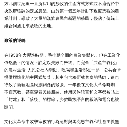
方几個世紀里一直所採用的放牧的生產方式方式並不適合於中
央政府強調的定居農業。由於第一個五年計劃下過度樂觀的農
業計劃，導致了大量的漢族農民向新疆的移民，侵佔了傳統上
維吾爾族用來放牧的土地。
政策的逆轉
在1958年大躍進時期，毛推動全面的農業集體化，但在工業化
依然低下的情況下註定以失敗而告終。而完全「共產主義化」
的農村生活-人民公社內勞動、吃喝和生活都在一起，公共食堂
提供標準化的中國式飯菜，其中包含穆斯林禁食的豬肉，這也
導致了新疆地區民族關係的緊張。十年後在文化大革命時期，
不僅宗教、甚至穿着民族服裝、使用民族語言和文字都被貼上
「封建」和「落後」的標籤，少數民族語言的報紙和電台也被
關閉。
文化大革命中攻擊宗教的行為絕對與馬克思主義和社會主義無