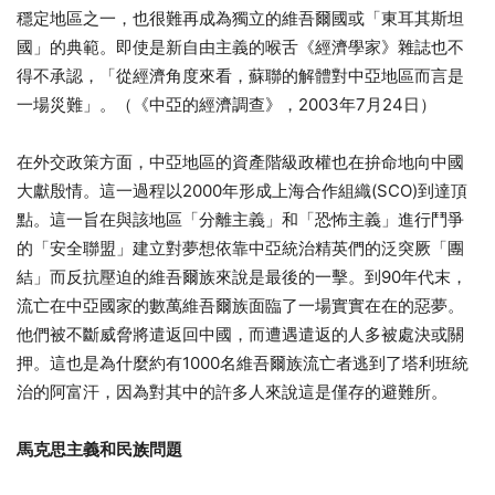
穩定地區之一，也很難再成為獨立的維吾爾國或「東耳其斯坦
國」的典範。即使是新自由主義的喉舌《經濟學家》雜誌也不
得不承認，「從經濟角度來看，蘇聯的解體對中亞地區而言是
一場災難」。（《中亞的經濟調查》，2003年7月24日）
在外交政策方面，中亞地區的資產階級政權也在拚命地向中國
大獻殷情。這一過程以2000年形成上海合作組織(SCO)到達頂
點。這一旨在與該地區「分離主義」和「恐怖主義」進行鬥爭
的「安全聯盟」建立對夢想依靠中亞統治精英們的泛突厥「團
結」而反抗壓迫的維吾爾族來說是最後的一擊。到90年代末，
流亡在中亞國家的數萬維吾爾族面臨了一場實實在在的惡夢。
他們被不斷威脅將遣返回中國，而遭遇遣返的人多被處決或關
押。這也是為什麼約有1000名維吾爾族流亡者逃到了塔利班統
治的阿富汗，因為對其中的許多人來說這是僅存的避難所。
馬克思主義和民族問題