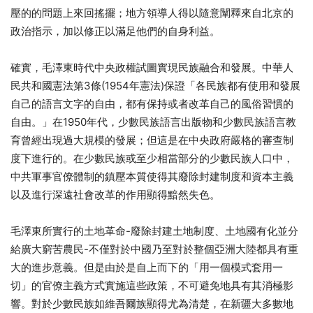
壓的的問題上來回搖擺；地方領導人得以隨意闡釋來自北京的
政治指示，加以修正以滿足他們的自身利益。
確實，毛澤東時代中央政權試圖實現民族融合和發展。中華人
民共和國憲法第3條(1954年憲法)保證「各民族都有使用和發展
自己的語言文字的自由，都有保持或者改革自己的風俗習慣的
自由。」在1950年代，少數民族語言出版物和少數民族語言教
育曾經出現過大規模的發展；但這是在中央政府嚴格的審查制
度下進行的。在少數民族或至少相當部分的少數民族人口中，
中共軍事官僚體制的鎮壓本質使得其廢除封建制度和資本主義
以及進行深遠社會改革的作用顯得黯然失色。
毛澤東所實行的土地革命-廢除封建土地制度、土地國有化並分
給廣大窮苦農民-不僅對於中國乃至對於整個亞洲大陸都具有重
大的進步意義。但是由於是自上而下的「用一個模式套用一
切」的官僚主義方式實施這些政策，不可避免地具有其消極影
響。對於少數民族如維吾爾族顯得尤為清楚，在新疆大多數地