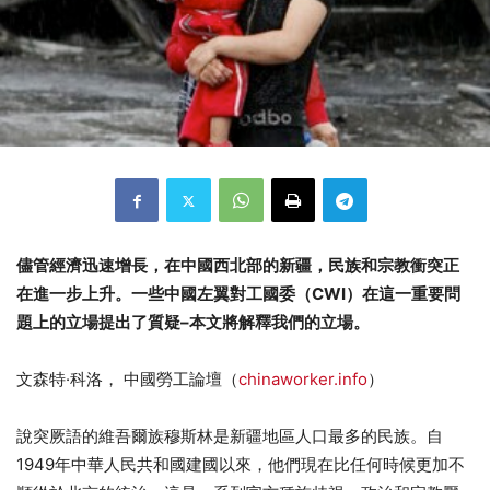
儘管經濟迅速增長，在中國西北部的新疆，民族和宗教衝突正
在進一步上升。一些中國左翼對工國委（
CWI
）在這一重要問
題上的立場提出了質疑
–
本文
將解釋我們的立場。
文森特·科洛， 中國勞工論壇（
chinaworker.info
）
說突厥語的維吾爾族穆斯林是新疆地區人口最多的民族。自
1949年中華人民共和國建國以來，他們現在比任何時候更加不