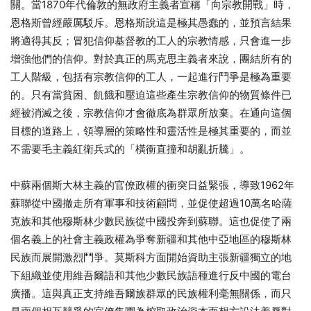
關。當1870年代倫敦的無政府主義者宣稱「向宗教開戰」時，
恩格斯曾經嚴厲駁斥。恩格斯說這是極其愚蠢的，並預言結果
將適得其反；冒犯信仰基督教的工人的宗教情感，只會進一步
增強他們的信仰。對於真正的馬克思主義者來說，團結所有的
工人階級，包括有宗教信仰的工人，一起進行鬥爭是極為重要
的。只有當貧困、飢餓和壓迫這些產生宗教信仰的物質條件已
經被消滅之後，宗教信仰才會徹底為群眾所放棄。在通向這個
目標的道路上，領導層的策略性和靈活性是極其重要的，而並
不需要毛主義紅衛兵式的「橫衝直撞和胡亂折騰」。
中蘇兩個斯大林主義的官僚政權的衝突日益緊張，導致1962年
蘇聯從中國撤走所有軍事和技術顧問，並促使超過10萬名哈薩
克族和其他穆斯林少數民族從中國投奔到蘇聯。這也促使了兩
個名義上的社會主義政權為爭奪新疆和其他中亞地區的穆斯林
民族而展開激烈鬥爭。莫斯科方面開始資助主張新疆獨立的地
下組織並使用維吾爾語和其他少數民族語種進行反中國的電台
廣播。這與真正支持維吾爾族群眾的民族權利毫無關係，而只