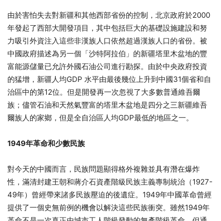
由於害怕失去對新疆和其他西部省份的控制，北京政府於2000
年發起了西部大開發項目，其中包括巨大的基礎設施建設和努
力吸引外資注入這些非漢族人口依然超過漢族人口的省份。被
中國政府描述為另一個「沙特阿拉伯」的新疆塔里木盆地的豐
富能源儲量已允許外國石油公司進行勘探。由於中央政府投資
的猛增，新疆人均GDP 水平由最後幾位上升到中國31個省和自
治區中的第12位。但是開發再一次忽視了大多數普通維吾爾
族；儘管石油和天然氣豐富的塔里木盆地是四分之三新疆維吾
爾族人的家鄉，但是全自治區人均GDP最低的地區之一。
1949
年革命和少數民族
對今天的中國而言，民族問題顯得格外複雜並具有潛在爆炸
性，滿清封建王朝和蔣介石資產階級民族主義專制統治（1927-
49年）曾經帶來諸多民族壓迫的後遺症。1949年中國革命曾經
提供了一個史無前例的機會以解決這些民族衝突。雖然1949年
革命不是一次真正由城市工人階級發動的無產階級革命，但通