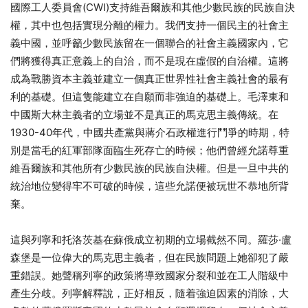
國際工人委員會(CWI)支持維吾爾族和其他少數民族的民族自決
權，其中也包括實現分離的權力。我們支持一個民主的社會主
義中國，並呼籲少數民族留在一個聯合的社會主義國家內，它
們將獲得真正意義上的自治，而不是現在虛假的自治權。這將
成為戰勝資本主義並建立一個真正世界性社會主義社會的最有
利的基礎。但這隻能建立在自願而非強迫的基礎上。毛澤東和
中國斯大林主義者的立場並不是真正的馬克思主義傳統。在
1930-40年代，中國共產黨與蔣介石政權進行鬥爭的時期，特
別是當毛的紅軍部隊面臨生死存亡的時候；他們曾經允諾尊重
維吾爾族和其他所有少數民族的民族自決權。但是一旦中共的
統治地位變得牢不可破的時候，這些允諾便被玩世不恭地所背
棄。
這與列寧和托洛茨基在蘇俄成立初期的立場截然不同。羅莎·盧
森堡是一位偉大的馬克思主義者，但在民族問題上她卻犯了嚴
重錯誤。她聲稱列寧的政策將導致國家分裂和並在工人階級中
產生分歧。列寧解釋說，正好相反，隨着強迫因素的消除，大