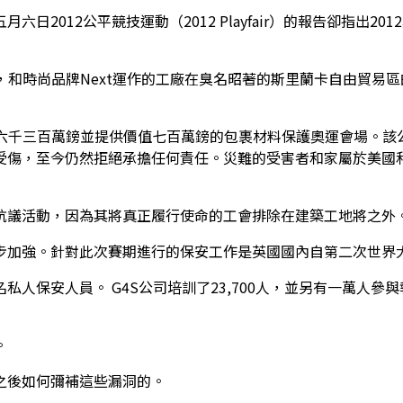
2012公平競技運動（2012 Playfair）的報告卻指出20
況，和時尚品牌Next運作的工廠在臭名昭著的斯里蘭卡自由貿易
資助了六千三百萬鎊並提供價值七百萬鎊的包裹材料保護奧運會場。
傷，至今仍然拒絕承擔任何責任。災​​難的受害者和家屬於美國
抗議活動，因為其將真正履行使命的工會排除在建築工地將之外
步加強。針對此次賽期進行的保安工作是英國國內自第二次世界
人保安人員。 G4S公司培訓了23,700人，並另有一萬人參
。
之後如何彌補這些漏洞的。