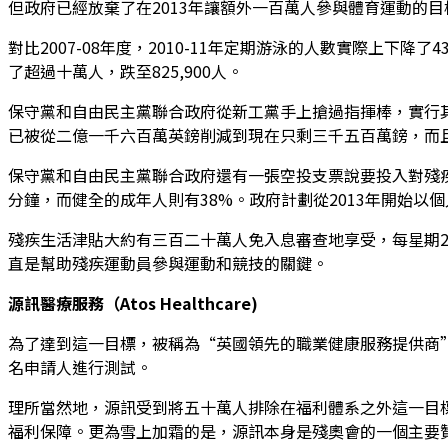
但政府已經放棄了在2013年讓額外一百萬人參與體育運動的目
對比2007-08年度，2010-11年定期游泳的人數實際上下降
了超過十萬人，跌至825,900人。
保守黨和自由民主黨聯合政府從新工黨手上搶過指揮棒，實行
已被從二億一千六百萬英鎊削減到現在只剩三千五百萬鎊，而且還
保守黨和自由民主黨聯合政府還有一張空投支票說要投入對殘疾
分鐘，而健全的成年人則有38%。政府計劃從2013年開始以個
殘疾生活津貼大約有三百二十萬人免入息審查地享受，每星期2
直是幫助殘疾運動員參與運動和競技的關鍵。
源訊醫療服務（Atos Healthcare)
為了達到這一目標，被稱為“英國領先的職業健康服務提供商”的源訊醫
名申請人進行測試。
理所當然地，源訊受到將五十萬人排除在福利體系之外這一目
福利保障。更為雪上加霜的是，源訊本身是殘奧會的一個主要贊