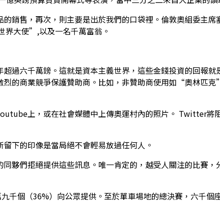
品的銷售，再次，則主要是出於我們的口袋裡。倫敦奧組委主席
世界大使”,以及一名千萬富翁。
年超過六千萬鎊。這就是資本主義世界，這些金錢投資的回報就
激烈的商業競爭保護贊助商。比如，非贊助商使用如“奧林匹克
tube上，或在社會媒體中上傳奧運村內的照片。 Twitter
所留下的印像是當局絕不會輕易放過任何人。
的同夥們拒絕提供這些訊息。唯一肯定的，越受人關注的比賽，
萬九千個（36%）向公眾提供。至於單車場地的總決賽，六千個