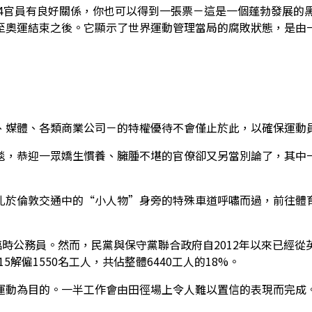
54官員有良好關係，你也可以得到一張票－這是一個蓬勃發展的
至奧運結束之後。它顯示了世界運動管理當局的腐敗狀態，是由
、媒體、各類商業公司－的特權優待不會僅止於此，以確保運動
毯，恭迎一眾嬌生慣養、臃腫不堪的官僚卻又另當別論了，其中
扎於倫敦交通中的“小人物”身旁的特殊車道呼嘯而過，前往體
臨時公務員。然而，民黨與保守黨聯合政府自2012年以來已經從
5解僱1550名工人，共佔整體6440工人的18%。
運動為目的。一半工作會由田徑場上令人難以置信的表現而完成