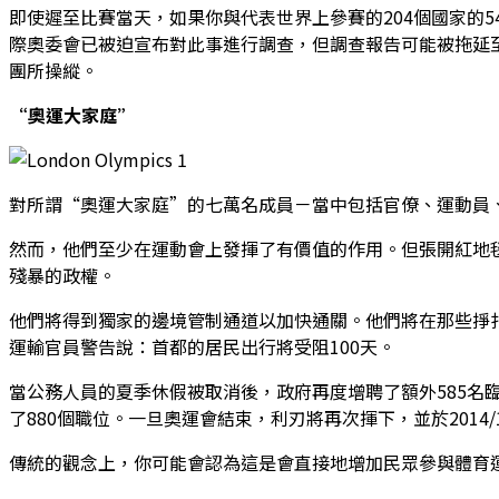
即使遲至比賽當天，如果你與代表世界上參賽的204個國家的
際奧委會已被迫宣布對此事進行調查，但調查報告可能被拖延
團所操縱。
“奧運大家庭”
對所謂“奧運大家庭”的七萬名成員－當中包括官僚、運動員
然而，他們至少在運動會上發揮了有價值的作用。但張開紅地
殘暴的政權。
他們將得到獨家的邊境管制通道以加快通關。他們將在那些掙
運輸官員警告說：首都的居民出行將受阻100天。
當公務人員的夏季休假被取消後，政府再度增聘了額外585名
了880個職位。一旦奧運會結束，利刃將再次揮下，並於2014/1
傳統的觀念上，你可能會認為這是會直接地增加民眾參與體育