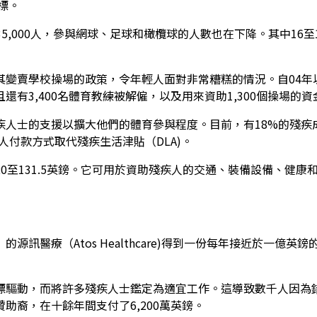
標。
了435,000人，參與網球、足球和橄欖球的人數也在下降。其中16
其變賣學校操場的政策，令年輕人面對非常糟糕的情況。自04年
有3,400名體育教練被解僱，以及用來資助1,300個操場的資
人士的支援以擴大他們的體育參與程度。目前，有18%的殘疾成
人付款方式取代殘疾生活津貼（DLA)。
0至131.5英鎊。它可用於資助殘疾人的交通、裝備設備、健康
療（Atos Healthcare)得到一份每年接近於一億英鎊的合
標驅動，而將許多殘疾人士鑑定為適宜工作。這導致數千人因為
助裔，在十餘年間支付了6,200萬英鎊。