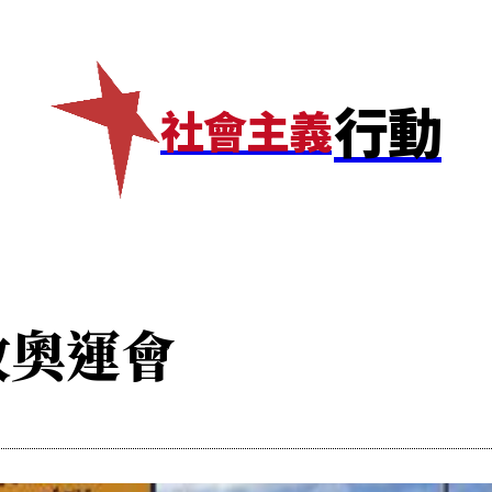
專題
💰捐款
網店
✊加入我們
行動
社會主義
題
More
💰捐款
網店
✊加入我們
敦奧運會