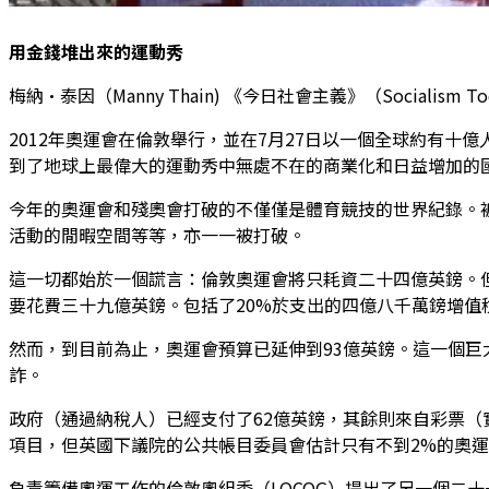
用金錢堆出來的運動秀
梅納·泰因（Manny Thain) 《今日社會主義》（Sociali
2012年奧運會在倫敦舉行，並在7月27日以一個全球約有十億人
到了地球上最偉大的運動秀中無處不在的商業化和日益增加的
今年的奧運會和殘奧會打破的不僅僅是體育競技的世界紀錄。
活動的閒暇空間等等，亦一一被打破。
這一切都始於一個謊言：倫敦奧運會將只耗資二十四億英鎊。
要花費三十九億英鎊。包括了20%於支出的四億八千萬鎊增值
然而，到目前為止，奧運會預算已延伸到93億英鎊。這一個
詐。
政府（通過納稅人）已經支付了62億英鎊，其餘則來自彩票
項目，但英國下議院的公共帳目委員會估計只有不到2%的奧
負責籌備奧運工作的倫敦奧組委（LOCOG）提出了另一個二