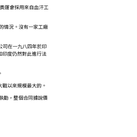
12奧運會採用來自血汗工
區的情況。沒有一家工廠
該公司在一九八四年於印
和印度仍然對此進行法
。
大戰以來規模最大的。
與執勤，整個合同據說價