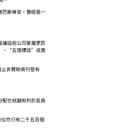
塞巴斯蒂安，曾經是一
是讓這些公司掌握更巨
”、“五環標誌”或奧
將阻止非贊助商刊登有
分配也就越有利於官員
座位亦只有二千五百個