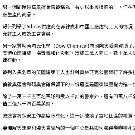
另一個問題是這奧運會曾被稱為“有史以來最道德的”。但在五月六日
廠生產的商品。
報告列舉了Adidas供應商在菲律賓和中國工廠虐待工人的情
允許工人成為工會會員。
另一家贊助商陶氏化學（Dow Chemical)向國際奧委會
度博帕爾釀成一場毒氣和化災難，造成二萬人死亡，數十萬人受
律行動。
被列入黑名單的英國建築工人也針對奧林匹克公園舉行了許多
倫敦奧運會和殘奧會確保留下的一份遺產是國家鎮壓權力進一
除了一萬三千五百名軍隊和數以千計的警察外，還有四萬八千名私
值二億八千四百萬英鎊。
奧運會將保安工作高度私有化，進一步破壞了當地社區的權責
要理解奧運會和殘奧會騙局的一個中心是其如何贏得舉辦權和