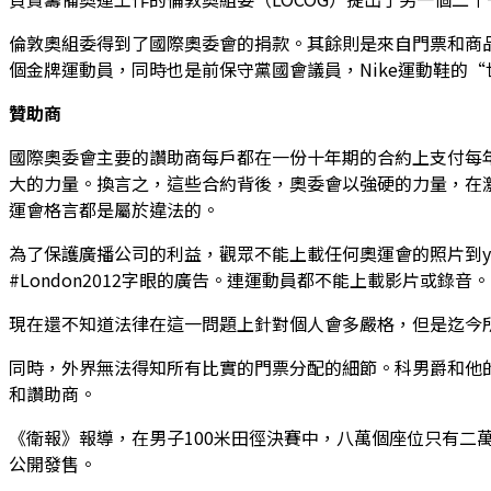
倫敦奧組委得到了國際奧委會的捐款。其餘則是來自門票和商
個金牌運動員，同時也是前保守黨國會議員，Nike運動鞋的“
贊助商
國際奧委會主要的讚助商每戶都在一份十年期的合約上支付每
大的力量。換言之，這些合約背後，奧委會以強硬的力量，在
運會格言都是屬於違法的。
為了保護廣播公司的利益，觀眾不能上載任何奧運會的照片到you
#London2012字眼的廣告。連運動員都不能上載影片或錄音。
現在還不知道法律在這一問題上針對個人會多嚴格，但是迄今
同時，外界無法得知所有比實的門票分配的細節。科男爵和他
和讚助商。
《衛報》報導，在男子100米田徑決賽中，八萬個座位只有二
公開發售。