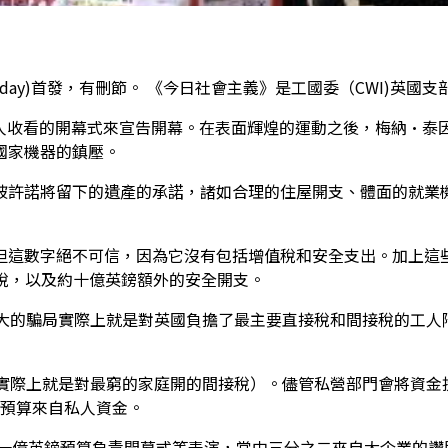
sm Today)首發，有刪節。 《今日社會主義》是工國委（CWI)英國
收看的開幕式來宣告開幕。在表面輝煌的運動之後，梅納·泰因（Man
國家機器的鎮壓。
被許諾將留下的遺產的承諾，諸如合理的住屋開支、體面的就業
但這數字絕不可信，因為它沒有包括增值稅和安全支出。加上這
稅，以及約十億英鎊額外的安全開支。
巨大的騙局實際上就是對英國負擔了最主要直接稅和間接稅的工人
（實際上就是對最窮的家庭開的間接稅）。儘管私營部門會將資金
運預算來自私人資金。
十一億英鎊預算負責開幕式等表演，當中三分之二來自大企業的讚