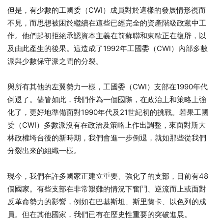
但是，有少數的工國委（CWI）成員對於這樣的發展情形視而
不見，而思想被困於繼續在這些已經完全的資產階級政黨中工
作。他們起初拒絕承認資本主義在前蘇聯和東歐正在復辟，以
及由此產生的後果。這造成了1992年工國委（CWI）內部多數
派與少數保守派之間的分裂。
與所有其他的左翼勢力一樣，工國委（CWI）支部在1990年代
倒退了。儘管如此，我們作為一個國際，在政治上和策略上強
化了，更好地準備面對1990年代及21世紀初的挑戰。若果工國
委（CWI）多數派沒有在政治及策略上作出調整，來面對斯大
林政權垮台後的新時期，我們會進一步倒退，就如那些從我們
分裂出來的組織一樣。
現今，我們在許多國家正建立重要、強化了的支部，目前有48
個國家。有些支部在非常艱難的情況下奮鬥、逆流而上或面對
反革命勢力的影響，例如在巴基斯坦、斯里蘭卡、以色列的成
員。但在其他國家，我們已有在歷史性重要的突破進展。