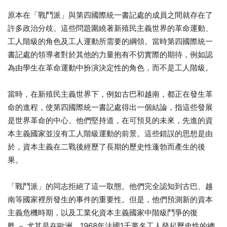
原本在「戰鬥派」與第四國際統一書記處的成員之間就存在了
許多政治分歧。這些問題圍繞著新殖民主義世界的革命運動、
工人階級的角色及工人運動所需要的綱領。當時第四國際統一
書記處的領導者對於其他的力量抱有不切實際的期待，例如認
為由學生在革命運動中扮演決定性的角色，而不是工人階級。
當時，在新殖民主義世界下，例如古巴和越南，都正在發生革
命的進程，使第四國際統一書記處得出一個結論，指這些發展
是世界革命的中心。他們堅持道，在可預見的未來，先進的資
本主義國家並沒有工人階級運動的前景。這些錯誤的思想是由
於，資本主義在二戰後經歷了長期的歷史性蓬勃而產生的後
果。
「戰鬥派」的同志拒絕了這一取態。他們完全認知到古巴、越
南等國家裡所發生的事件的重要性。但是，他們預測新的資本
主義危機時期，以及工業化資本主義國家中階級鬥爭的復
甦 － 尤其是在歐洲。1968年法國1千萬名工人發起歷史性的總