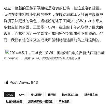
建立一個新的國際群眾組織是迫切的任務，但這並沒有捷徑。
我們在南非相對小規模的勢力，在協助組成工人社會主義黨中
扮演了決定性的角色，這經驗闡述了工國委（CWI）在未來大
多數支部的前景。工國委（CWI）在這四十年來取得了巨大的
數量，而當中將近一半是在相當困難的客觀條件下組成的。然
而，我們有信心未來的成就和勝利將超過目前為止所達到的。
2014年5月，工國委（CWI）奧地利在維拉反新法西斯示威
Post Views:
943
TAGS
CWI
反法西斯
戰鬥派
托洛斯基主義
斯大林主義
社會民主主義
第四國際統一書記處
革命左翼