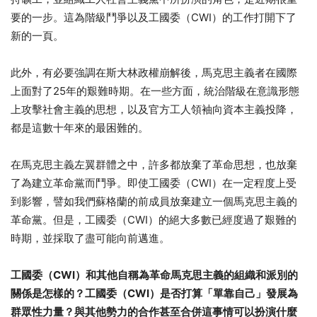
要的一步。這為階級鬥爭以及工國委（CWI）的工作打開下了
新的一頁。
此外，有必要強調在斯大林政權崩解後，馬克思主義者在國際
上面對了25年的艱難時期。在一些方面，統治階級在意識形態
上攻擊社會主義的思想，以及官方工人領袖向資本主義投降，
都是這數十年來的最困難的。
在馬克思主義左翼群體之中，許多都放棄了革命思想，也放棄
了為建立革命黨而鬥爭。即使工國委（CWI）在一定程度上受
到影響，譬如我們蘇格蘭的前成員放棄建立一個馬克思主義的
革命黨。但是，工國委（CWI）的絕大多數已經度過了艱難的
時期，並採取了盡可能向前邁進。
工國委（
CWI
）和其他自稱為革命馬克思主義的組織和派別的
關係是怎樣的？工國委（
CWI
）是否打算「單靠自己」發展為
群眾性力量？與其他勢力的合作甚至合併這事情可以扮演什麼