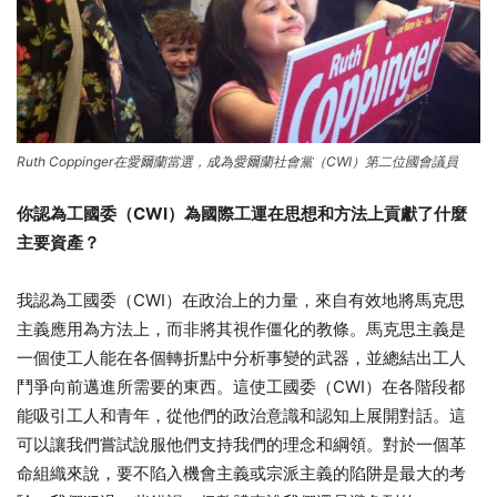
Ruth Coppinger在愛爾蘭當選，成為愛爾蘭社會黨（CWI）第二位國會議員
你認為工國委（
CWI
）為國際工運在思想和方法上貢獻了什麼
主要資產？
我認為工國委（CWI）在政治上的力量，來自有效地將馬克思
主義應用為方法上，而非將其視作僵化的教條。馬克思主義是
一個使工人能在各個轉折點中分析事變的武器，並總結出工人
鬥爭向前邁進所需要的東西。這使工國委（CWI）在各階段都
能吸引工人和青年，從他們的政治意識和認知上展開對話。這
可以讓我們嘗試說服他們支持我們的理念和綱領。對於一個革
命組織來說，要不陷入機會主義或宗派主義的陷阱是最大的考