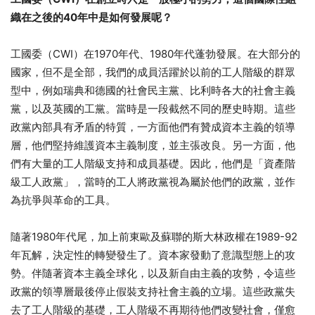
織在之後的
40
年中是如何發展呢？
工國委（CWI）在1970年代、1980年代蓬勃發展。在大部分的
國家，但不是全部，我們的成員活躍於以前的工人階級的群眾
型中，例如瑞典和德國的社會民主黨、比利時各大的社會主義
黨，以及英國的工黨。當時是一段截然不同的歷史時期。這些
政黨內部具有矛盾的特質，一方面他們有贊成資本主義的領導
層，他們堅持維護資本主義制度，並主張改良。另一方面，他
們有大量的工人階級支持和成員基礎。因此，他們是「資產階
級工人政黨」，當時的工人將政黨視為屬於他們的政黨，並作
為抗爭與革命的工具。
隨著1980年代尾，加上前東歐及蘇聯的斯大林政權在1989-92
年瓦解，決定性的轉變發生了。資本家發動了意識型態上的攻
勢。伴隨著資本主義全球化，以及新自由主義的攻勢，令這些
政黨的領導層最後停止假裝支持社會主義的立場。這些政黨失
去了工人階級的基礎，工人階級不再期待他們改變社會，僅愈