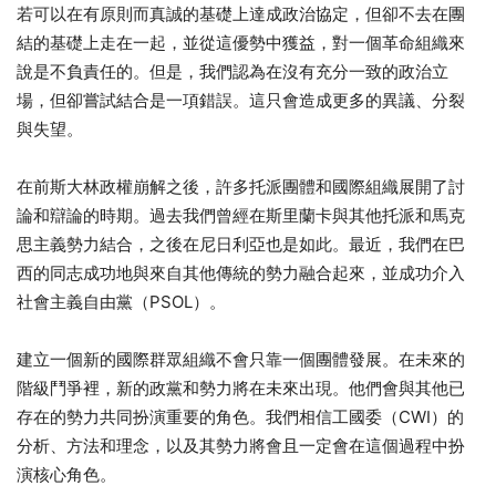
若可以在有原則而真誠的基礎上達成政治協定，但卻不去在團
結的基礎上走在一起，並從這優勢中獲益，對一個革命組織來
說是不負責任的。但是，我們認為在沒有充分一致的政治立
場，但卻嘗試結合是一項錯誤。這只會造成更多的異議、分裂
與失望。
在前斯大林政權崩解之後，許多托派團體和國際組織展開了討
論和辯論的時期。過去我們曾經在斯里蘭卡與其他托派和馬克
思主義勢力結合，之後在尼日利亞也是如此。最近，我們在巴
西的同志成功地與來自其他傳統的勢力融合起來，並成功介入
社會主義自由黨（PSOL）。
建立一個新的國際群眾組織不會只靠一個團體發展。在未來的
階級鬥爭裡，新的政黨和勢力將在未來出現。他們會與其他已
存在的勢力共同扮演重要的角色。我們相信工國委（CWI）的
分析、方法和理念，以及其勢力將會且一定會在這個過程中扮
演核心角色。