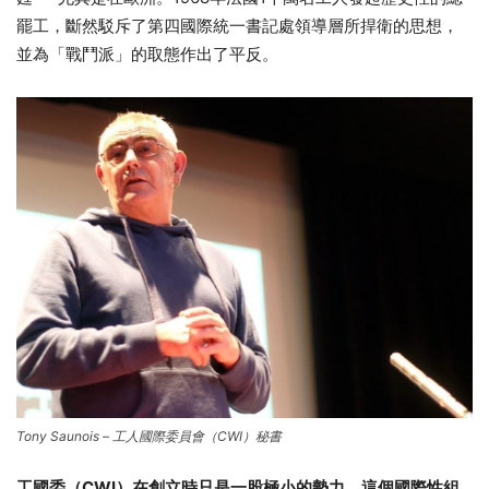
罷工，斷然駁斥了第四國際統一書記處領導層所捍衛的思想，
並為「戰鬥派」的取態作出了平反。
Tony Saunois – 工人國際委員會（CWI）秘書
工國委（
CWI
）在創立時只是一股極小的勢力，這個國際性組