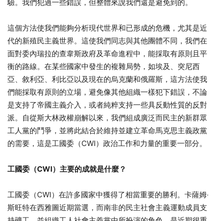
驗。我們犯過一些錯誤，但整體來說我們還是避免到的。
這個方法使我們能夠分析現代世界和已形成的危機，尤其是近
代的新殖民主義世界。這使我們同志與其他團體不同，我們在
面對委內瑞拉的查韋斯政府及革命進程中，能採取有原則且平
衡的路線。在某些國家中發生的複雜局勢，如埃及、突尼西
亞、敘利亞、利比亞以及現在的烏克蘭和俄羅斯，這方法使我
們能採取有原則的立場，避免像其他組織一樣犯下錯誤，不論
是支持了帝國主義介入，或者純粹支持一些具反動性質的反對
派。自從斯大林政權崩解以來，我們組成廣泛而民主的新群眾
工人黨的鬥爭，並將此結合於維持並建立革命馬克思主義政黨
的需要，這是工國委（CWI）政治工作和力量的重要一部分。
工國委（
CWI
）主要的成就是什麼？
工國委（CWI）在許多國家中獲得了相當重要的勝利。卡薩姆‧
斯旺特在西雅圖近期當選，而南非的民主社會主義運動成員支
持礦工，並組織工人社會主義黨中所扮演的角色，是近期很重