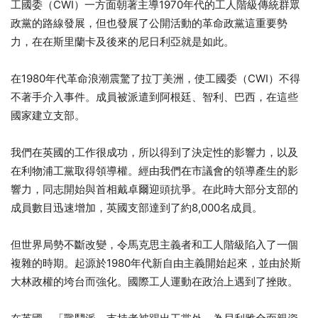
工國委（CWI）一方面朝著主導1970年代的工人階級傳統群眾
政黨的路線發展，但也發展了公開活動的革命政黨這重要勢
力，在在斯里蘭卡及後來的尼日利亞就是如此。
在1980年代革命浪潮震驚了拉丁美洲，使工國委（CWI）不得
不著手介入事件。成員被派遣到阿根廷、智利、巴西，在這些
國家建立支部。
我們在英國的工作很成功，所以得到了決定性的影響力，以及
在利物浦工黨取得領導權。經由我們在市議會的領導產生的影
響力，同志開始與首相戴卓爾迎頭抗爭。在此時大部分支部的
成員數目迅速增加，英國支部達到了約8,000名成員。
但世界局勢不斷改變，令馬克思主義者和工人階級陷入了一個
複雜的時期。起源於1980年代新自由主義開始起來，並由於斯
大林政權的垮台而強化。國際工人運動在政治上遇到了挫敗。