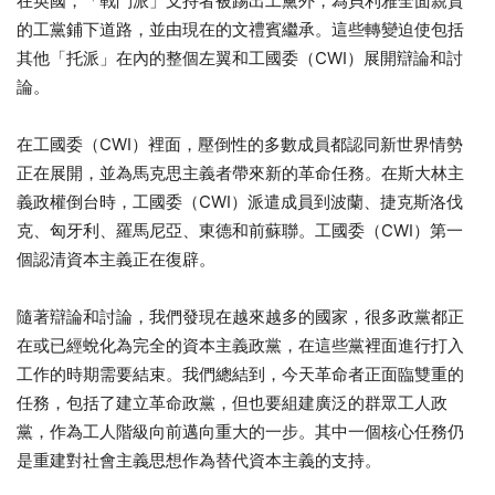
在英國，「戰鬥派」支持者被踢出工黨外，為貝利雅全面親資
的工黨鋪下道路，並由現在的文禮賓繼承。這些轉變迫使包括
其他「托派」在內的整個左翼和工國委（CWI）展開辯論和討
論。
在工國委（CWI）裡面，壓倒性的多數成員都認同新世界情勢
正在展開，並為馬克思主義者帶來新的革命任務。在斯大林主
義政權倒台時，工國委（CWI）派遣成員到波蘭、捷克斯洛伐
克、匈牙利、羅馬尼亞、東德和前蘇聯。工國委（CWI）第一
個認清資本主義正在復辟。
隨著辯論和討論，我們發現在越來越多的國家，很多政黨都正
在或已經蛻化為完全的資本主義政黨，在這些黨裡面進行打入
工作的時期需要結束。我們總結到，今天革命者正面臨雙重的
任務，包括了建立革命政黨，但也要組建廣泛的群眾工人政
黨，作為工人階級向前邁向重大的一步。其中一個核心任務仍
是重建對社會主義思想作為替代資本主義的支持。