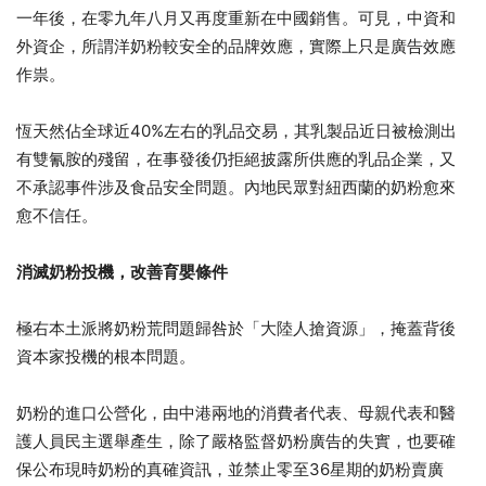
一年後，在零九年八月又再度重新在中國銷售。可見，中資和
外資企，所謂洋奶粉較安全的品牌效應，實際上只是廣告效應
作祟。
恆天然佔全球近40%左右的乳品交易，其乳製品近日被檢測出
有雙氰胺的殘留，在事發後仍拒絕披露所供應的乳品企業，又
不承認事件涉及食品安全問題。內地民眾對紐西蘭的奶粉愈來
愈不信任。
消滅奶粉投機，改善育嬰條件
極右本土派將奶粉荒問題歸咎於「大陸人搶資源」，掩蓋背後
資本家投機的根本問題。
奶粉的進口公營化，由中港兩地的消費者代表、母親代表和醫
護人員民主選舉產生，除了嚴格監督奶粉廣告的失實，也要確
保公布現時奶粉的真確資訊，並禁止零至36星期的奶粉賣廣