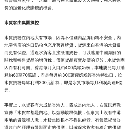
監督蕩然無存，「洗腦」廣告在大氣電波天天傳播，務求將家
長的擔憂化成賺錢的機會。
水貨客由集團操控
水貨奶粉在內地大有市場，因為不僅國內品牌奶粉不安全，內
地零售店的進口奶粉也充斥著冒牌貨，貨源來自香港的水貨反
而更有保證。通過水貨客直接搬運奶粉，可以逃避中國海關的
關稅和轉售貨品的增值稅，價值貨品買賣差價的17%，水貨集團
因而有利可圖。香港每月入口約400萬罐奶粉，本地嬰兒每月消
耗約60至70萬罐，即是每月約300萬罐奶粉經香港轉出口，按
水貨奶粉每罐利潤200元計算，即是水貨市場每月利潤高達6億
元。
事實上，水貨客有六成是香港人，四成是內地人，右翼民粹派
宣傳「水貨客都是內地」以煽動族群仇恨，但事實上沒有中港
兩地的資源和人脈，水貨集團根本不得以經營。有報章揭發香
港超市的經理有限制面市的供應，以確保水貨客有穩定的供應