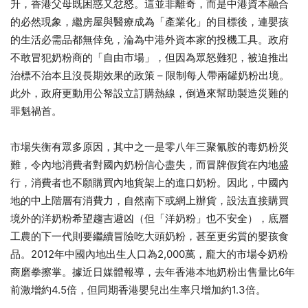
升，香港父母既困惑又忿怒。這並非離奇，而是中港資本融合
的必然現象，繼房屋與醫療成為「產業化」的目標後，連嬰孩
的生活必需品都無倖免，淪為中港外資本家的投機工具。政府
不敢冒犯奶粉商的「自由市場」，但因為眾怒難犯，被迫推出
治標不治本且沒長期效果的政策 – 限制每人帶兩罐奶粉出境。
此外，政府更動用公帑設立訂購熱線，倒過來幫助製造災難的
罪魁禍首。
市場失衡有眾多原因，其中之一是零八年三聚氰胺的毒奶粉災
難，令內地消費者對國內奶粉信心盡失，而冒牌假貨在內地盛
行，消費者也不願購買內地貨架上的進口奶粉。因此，中國內
地的中上階層有消費力，自然南下或網上辦貨，設法直接購買
境外的洋奶粉希望趨吉避凶（但「洋奶粉」也不安全），底層
工農的下一代則要繼續冒險吃大頭奶粉，甚至更劣質的嬰孩食
品。2012年中國內地出生人口為2,000萬，龐大的市場令奶粉
商磨拳擦掌。據近日媒體報導，去年香港本地奶粉出售量比6年
前激增約4.5倍，但同期香港嬰兒出生率只增加約1.3倍。