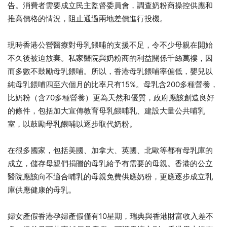
告。消費者需要成立民主監督委員會，調查奶粉商操控供應和
推高價格的情況，阻止通過兩地差價進行投機。
現時香港公營醫療對母乳餵哺的支援不足，令不少母親在開始
不久後被迫放棄。私家醫院與奶粉商的利益關係千絲萬褸，因
而多數不鼓勵母乳餵哺。所以，香港母乳餵哺率偏低，嬰兒以
純母乳餵哺四至六個月的比率只有15%。母乳含200多種營養，
比奶粉（含70多種營養）更為天然和優質，政府應該創造良好
的條件，包括加大宣傳教育母乳餵哺乳、建設大量公共哺乳
室，以鼓勵母乳餵哺以逐步取代奶粉。
在很多國家，包括美國、加拿大、英國、北歐等都有母乳庫的
成立，儲存母親們捐贈的母乳給予有需要的母親。香港的公立
醫院應該向不適合哺乳的母親免費供應奶粉，更應逐步成立乳
庫供應健康的母乳。
婦女產假香港孕婦產假僅有10星期，瑞典與香港財富收入差不