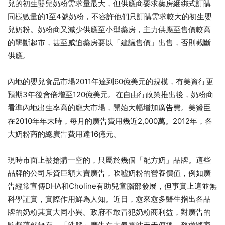
兒的初生嬰兒奶粉需求量最大，但供應商要求藥房綑綁式訂購
同樣數量的1至4號奶粉，不容許他們只訂購需求較大的初生嬰
兒奶粉。奶粉商又減少供應至小型藥房，主力供應至售價較高
的壟斷超市，甚至威迫藥房要以「建議售價」出售，否則截斷
供應。
內地的嬰兒食品市場2011年達到60億美元的規模，有美資行更
預期3年後會倍增至120億美元。在自由行政策推出後，奶粉商
看準內地出生率高的龐大市場，開始大幅增加廣告費。美贊臣
在2010年年末時，每月的廣告費用幾近2,000萬。2012年，各
大奶粉商的總廣告費用達16億元。
現時市面上被搶購一空的，只屬於幾個「配方奶」品牌。這些
品牌的公司斥資巨額大賣廣告，吹噓奶粉的營養價值，例如廣
告經常宣傳DHA和Choline有助兒童腦部發展，但事實上這並無
科學証實，實際作用鮮為人知。近日，愈來愈多醫生指出各品
牌的奶粉其實大同小異。政府不敢冒犯奶粉商利益，對廣告的