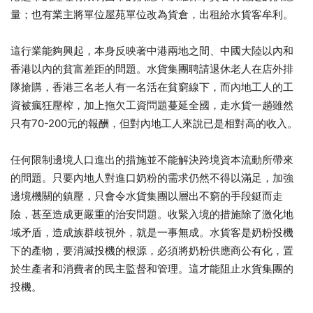
量；也有業主將單位屋苑單位改為貨倉，出租給水貨客牟利。
這行業能夠興起，本身反映著中港兩地之間、中國大陸以內和
香港以內的貧富差距的問題。水貨集團聘請退休老人在店外排
隊搶購，香港三名老人有一名活在貧窮線下，而內地工人的工
資被瘋狂壓榨，加上拖欠工資問題蔓延全國，走水貨一趟雖然
只有70-200元的報酬，但對內地工人來說已是相對高的收入。
任何限制邊境人口進出的措施並不能解決跨境資本流動所帶來
的問題。只要內地人對進口奶粉的需求仍然不得以滿足，加強
邊境機關的鎮壓，只會令水貨集團以層出不窮的手段鋌而走
險，甚至造成更嚴重的治安問題。收緊入境的措施除了激化地
域矛盾，造成族群歧視外，就是一事無成。水貨客是奶粉投機
下的產物，要消滅投機的根源，必須將奶粉供應商公有化，置
於生產者和消費者的民主監督和管理。這才能阻止水貨集團的
投機。