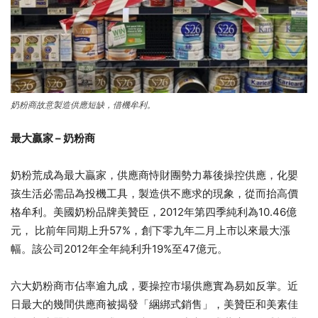
奶粉商故意製造供應短缺，借機牟利。
最大贏家 – 奶粉商
奶粉荒成為最大贏家，供應商恃財團勢力幕後操控供應，化嬰
孩生活必需品為投機工具，製造供不應求的現象，從而抬高價
格牟利。美國奶粉品牌美贊臣，2012年第四季純利為10.46億
元， 比前年同期上升57%，創下零九年二月上市以來最大漲
幅。該公司2012年全年純利升19%至47億元。
六大奶粉商市佔率逾九成，要操控市場供應實為易如反掌。近
日最大的幾間供應商被揭發「綑綁式銷售」，美贊臣和美素佳