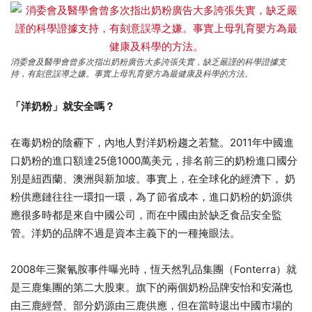
消委會及醫學會曾多次指出奶粉廣告大多誇張失實，缺乏嚴謹的科學證據支
持，有刻意誤導之嫌。事實上母乳育嬰方為最健康及科學的方法。
「洋奶粉」就安全嗎？
在毒奶粉的陰霾下，內地人對洋奶粉趨之若鶩。2011年中國進
口奶粉的進口額達25億1000萬美元，排名前三的奶粉進口國分
別是紐西蘭、澳洲與新加坡。事實上，在全球化的經濟下， 奶
粉供應鏈往往一環扣一環，為了節省成本，進口奶粉的奶源供
應很多時都是來自中國公司，而在中國由於缺乏食品安全監
管。洋奶的品牌不過是資本主義下的一種掩眼法。
2008年三聚氰胺事件曝光時，恆天然乳品集團（Fonterra）就
是三鹿集團的第二大股東。旗下的兩個奶粉品牌安怡和安滿也
由三鹿經營、部分奶源由三鹿供應，但在當時退出中國市場的