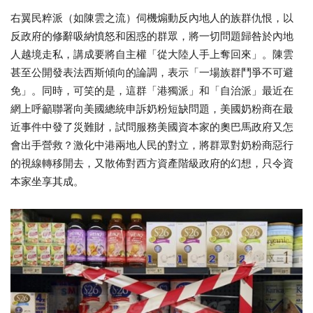
右翼民粹派（如陳雲之流）伺機煽動反內地人的族群仇恨，以
反政府的修辭吸納憤怒和困惑的群眾，將一切問題歸咎於內地
人越境走私，講成要將自主權「從大陸人手上奪回來」。陳雲
甚至公開發表法西斯傾向的論調，表示「一場族群鬥爭不可避
免」。同時，可笑的是，這群「港獨派」和「自治派」最近在
網上呼籲聯署向美國總統申訴奶粉短缺問題，美國奶粉商在最
近事件中發了災難財，試問服務美國資本家的奧巴馬政府又怎
會出手營救？激化中港兩地人民的對立，將群眾對奶粉商惡行
的視線轉移開去，又散佈對西方資產階級政府的幻想，只令資
本家坐享其成。