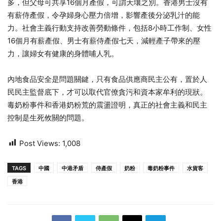
多，但父母可共享16個月產假，可謂天壤之別。香港男士沒有
有薪侍產假，令孕婦身心壓力倍增，影響產後分泌乳汁的能
力。社會主義行動支持改善勞動條件，包括8小時工作制、女性
16個月有薪產假、男士有薪侍產假七天，減輕產子帶來的壓
力，讓婦女有健康的身體哺人乳。
內地食品安全是問題關鍵，只有食品供應商民主公有，置於人
民民主監督底下，才可以取代官僚貪污和資本家牟利的現狀。
毒奶粉事件和香港奶粉荒的震盪證明，真正的社會主義和民主
控制是生死攸關的問題。
Post Views:
1,008
TAGS
中國
中港矛盾
侍產假
奶粉
毒奶粉事件
水貨客
香港