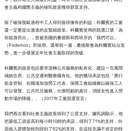
會主義和國際主義的移民政策獲得群眾支持。
除了確保脫歐過程中工人得到值得擁有的利益，科爾賓的工黨
還一定要提出激進的反緊縮政策。科爾賓使用的競選口號「為
你挺身而出」，曾被美國的桑德斯和西班牙的「我們可以」
（Podemos）所採用。選舉前一週，桑德斯會為科爾賓站台造
勢，進一步發展近年社會主義取得的突破。
科爾賓的政策包括要求逆轉公共服務的私有化，建設一百萬間
城鎮住房、公共交通和醫療國有化。他的幾項承諾包括「實行
租金管制、在職場加強勞工代表、保障工會組織權以確保工人
可以發聲、公共托兒服務，分擔照顧的責任，消除女性進入勞
動市場的障礙」。（2017年工黨競選宣言）
我們再次看到社會主義政策得到了公眾支持。據民調顯示，他
把最低工資提高到每小時10鎊的承諾，得到了71%的支持，向
高收入群體加稅則得到了62%的支持。在這段充滿不肯定的時