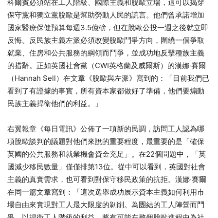
科爾賓必須站在工人階級、國際主義和脫歐立場，這可以揭穿
保守黨和獨立黨脫歐是幫助勞動人民的謊言。他們曾承諾增加
國家醫療保健預算每週3.5億磅，但在脫歐公投一週之後就立即
反悔。反民族主義左派必須改變脫歐鬥爭方向，圍繞一個爭取
就業、住房和公共服務的綱領而鬥爭，並成功地反擊種族主義
的措辭。正如英國社會黨（CWI英格蘭及威爾斯）的漢娜‧賽爾
（Hannah Sell）在文章《脫歐與左派》寫到的：「目前我們已
看到了有證據的事實，所有資本家都做好了準備，他們要煽動
民族主義捍衛他們的利益。」
右翼報章《每日電訊》公佈了一項新的民調，訪問工人認為哪
項脫歐談判的議題對他們來說的重要程度，最重要的是「確保
英國的公共服務和就業機會資金充足」。在22個問題中，「英
國減少移民數量」僅僅排第13位。從中可以看到，英國對社會
主義的真實需求，也可看到對保守移民政策的抗拒。漢娜‧賽爾
在同一篇文章寫到：「這次選舉成功展示資本主義如何利用市
場自由來實現對工人最大限度的剝削。為團結的工人陣營而鬥
爭，以捍衛工人階級的利益，將有可能在整個脫歐進程中為社