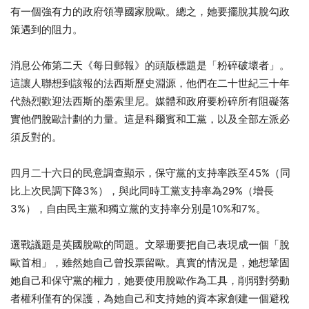
有一個強有力的政府領導國家脫歐。總之，她要擺脫其脫勾政
策遇到的阻力。
消息公佈第二天《每日郵報》的頭版標題是「粉碎破壞者」。
這讓人聯想到該報的法西斯歷史淵源，他們在二十世紀三十年
代熱烈歡迎法西斯的墨索里尼。媒體和政府要粉碎所有阻礙落
實他們脫歐計劃的力量。這是科爾賓和工黨，以及全部左派必
須反對的。
四月二十六日的民意調查顯示，保守黨的支持率跌至45%（同
比上次民調下降3%），與此同時工黨支持率為29%（增長
3%），自由民主黨和獨立黨的支持率分別是10%和7%。
選戰議題是英國脫歐的問題。文翠珊要把自己表現成一個「脫
歐首相」，雖然她自己曾投票留歐。真實的情況是，她想鞏固
她自己和保守黨的權力，她要使用脫歐作為工具，削弱對勞動
者權利僅有的保護，為她自己和支持她的資本家創建一個避稅