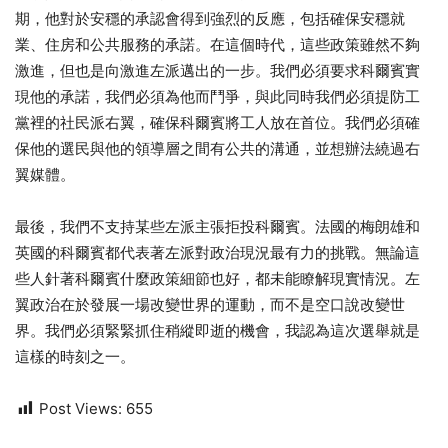
期，他對於安穩的承認會得到強烈的反應，包括確保安穩就
業、住房和公共服務的承諾。在這個時代，這些政策雖然不夠
激進，但也是向激進左派邁出的一步。我們必須要求科爾賓實
現他的承諾，我們必須為他而鬥爭，與此同時我們必須提防工
黨裡的社民派右翼，確保科爾賓將工人放在首位。我們必須確
保他的選民與他的領導層之間有公共的溝通，並想辦法繞過右
翼媒體。
最後，我們不支持某些左派主張拒投科爾賓。法國的梅朗雄和
英國的科爾賓都代表著左派對政治現況最有力的挑戰。無論這
些人針著科爾賓什麼政策細節也好，都未能瞭解現實情況。左
翼政治在於發展一場改變世界的運動，而不是空口說改變世
界。我們必須緊緊抓住稍縱即逝的機會，我認為這次選舉就是
這樣的時刻之一。
Post Views:
655