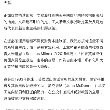
天堂。
正如媒體描述那樣，文翠珊打算乘著英國虛弱的時候採取激烈
的措施。文翠珊不明白的是，工人階級投票脫歐是基於反對她
所代表的新自由主義的打壓政策。
左派必須運用這種不滿反對資本建制派。我們必須將這些不滿
轉為社會主義，而不是被右翼利用。工黨領袖科爾賓的戰略負
責人米爾恩（Seamus Milne）在2015年說：「如果英國或任
何國家要發生激進、進步的改變，作為自由市場、私有化和大
企業特權的歐盟是一大障礙。」
這是自1983年以來，英國選出左派首相的最大機會。儘管科爾
賓及其負責政治經濟的助手麥克唐納（John McDonnell）承受
工黨內部貝利亞派的壓力，在公投中拋棄其反對歐盟的立場，
改而被動地支持留歐運動。