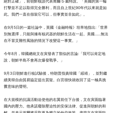
絕對正確」，前朝鮮核談代表喬爾·S·威特說。「美國的第一輪
打擊並不足以取得完全勝利，而且自上世紀90年代以來就是如
此。我們一直在假裝它可以，但事實並非如此」。
在9月5日的一篇社論中，英國《金融時報》坦率地指出:「世界
別無選擇，只能與擁有核武器的朝鮮生活在一起。美國……無法
在不冒災難性風險的情況下改變這一事實。」
今年8月，韓國總統文在寅發表了類似的言論:「我可以肯定地
說，朝鮮半島不會再次爆發戰爭。」
9月3日朝鮮進行核試驗後，特朗普指責韓國「綏靖」，並對繼
續美韓自由貿易協定提出質疑。白宮很快就收回了這一極具挑
釁意味的聲明。
在大規模的抗議活動迫使他的右翼前任下台後，文在寅面臨著
國內的壓力。他承諾廢除壓迫性的安保法律、促進與朝鮮的和
解、並表示首爾將采取更為獨立的外交政策。盡管文在寅面臨