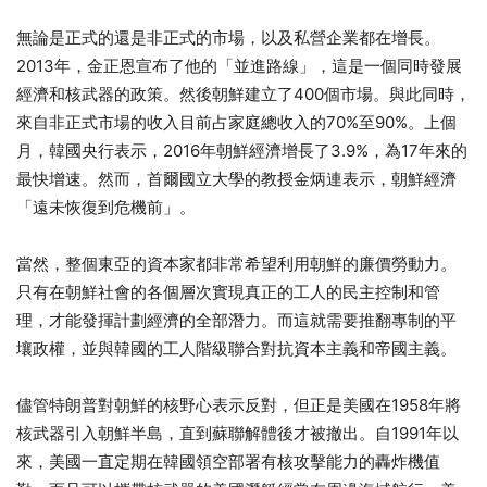
無論是正式的還是非正式的市場，以及私營企業都在增長。
2013年，金正恩宣布了他的「並進路線」，這是一個同時發展
經濟和核武器的政策。然後朝鮮建立了400個市場。與此同時，
來自非正式市場的收入目前占家庭總收入的70%至90%。上個
月，韓國央行表示，2016年朝鮮經濟增長了3.9%，為17年來的
最快增速。然而，首爾國立大學的教授金炳連表示，朝鮮經濟
「遠未恢復到危機前」。
當然，整個東亞的資本家都非常希望利用朝鮮的廉價勞動力。
只有在朝鮮社會的各個層次實現真正的工人的民主控制和管
理，才能發揮計劃經濟的全部潛力。而這就需要推翻專制的平
壤政權，並與韓國的工人階級聯合對抗資本主義和帝國主義。
儘管特朗普對朝鮮的核野心表示反對，但正是美國在1958年將
核武器引入朝鮮半島，直到蘇聯解體後才被撤出。自1991年以
來，美國一直定期在韓國領空部署有核攻擊能力的轟炸機值