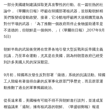
一部分美國建制建議採取更具攻擊性的行動。在一篇狂熱的社
論中，《華爾街日報》呼籲在韓國部署核武器，並鼓勵朝鮮精
英們叛變或發動政變。接著，它冷酷地呼籲將大規模饑荒做為
對付平壤的武器：「為了推翻一個政府而停止食物援助通常是
不道德的，但朝鮮是一個例外。」(《華爾街日報》,2017年9月
5日)
朝鮮半島的武裝衝突將在世界各地引發大型反戰和反帝國主義
抗議，乃至革命運動，尤其是在美國，因為特朗普政府已經受
到許多美國人民的深深厭惡。
9月初，韓國再次發生反對部署「薩德」系統的抗議活動。韓國
工人階級有著值得自豪的反軍事化群眾鬥爭歷史，而且群眾運
動推翻了過去的軍事獨裁統治。
從長遠來看，美國極有可能不得不與朝鮮進行談判，並達成某
種協議來「遏制」擁有核武器的朝鮮。《華盛頓郵報》報道