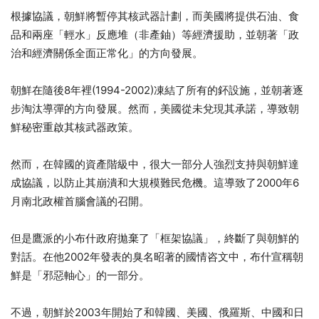
根據協議，朝鮮將暫停其核武器計劃，而美國將提供石油、食
品和兩座「輕水」反應堆（非產鈾）等經濟援助，並朝著「政
治和經濟關係全面正常化」的方向發展。
朝鮮在隨後8年裡(1994-2002)凍結了所有的鈈設施，並朝著逐
步淘汰導彈的方向發展。然而，美國從未兌現其承諾，導致朝
鮮秘密重啟其核武器政策。
然而，在韓國的資產階級中，很大一部分人強烈支持與朝鮮達
成協議，以防止其崩潰和大規模難民危機。這導致了2000年6
月南北政權首腦會議的召開。
但是鷹派的小布什政府拋棄了「框架協議」，終斷了與朝鮮的
對話。在他2002年發表的臭名昭著的國情咨文中，布什宣稱朝
鮮是「邪惡軸心」的一部分。
不過，朝鮮於2003年開始了和韓國、美國、俄羅斯、中國和日