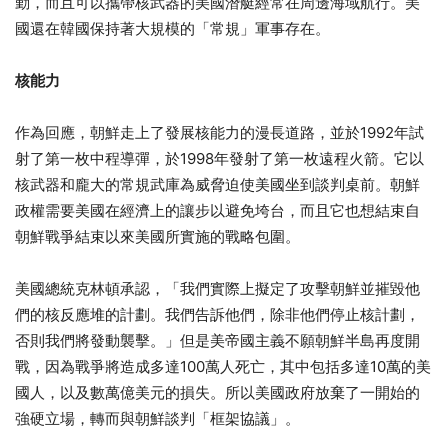
勤，而且可以攜帶核武器的美國潛艇經常在周邊海域航行。美
國還在韓國保持著大規模的「常規」軍事存在。
核能力
作為回應，朝鮮走上了發展核能力的漫長道路，並於1992年試
射了第一枚中程導彈，於1998年發射了第一枚遠程火箭。它以
核武器和龐大的常規武庫為威脅迫使美國坐到談判桌前。朝鮮
政權需要美國在經濟上的讓步以避免垮台，而且它也想結束自
朝鮮戰爭結束以來美國所實施的戰略包圍。
美國總統克林頓承認，「我們實際上擬定了攻擊朝鮮並摧毀他
們的核反應堆的計劃。我們告訴他們，除非他們停止核計劃，
否則我們將發動襲擊。」但是美帝國主義不願朝鮮半島再度開
戰，因為戰爭將造成多達100萬人死亡，其中包括多達10萬的美
國人，以及數萬億美元的損失。所以美國政府放棄了一開始的
強硬立場，轉而與朝鮮談判「框架協議」。