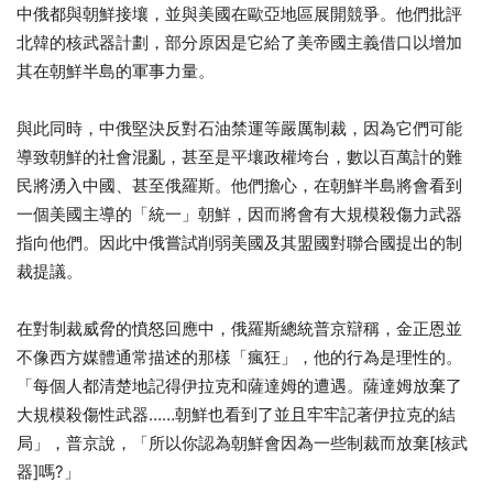
中俄都與朝鮮接壤，並與美國在歐亞地區展開競爭。他們批評
北韓的核武器計劃，部分原因是它給了美帝國主義借口以增加
其在朝鮮半島的軍事力量。
與此同時，中俄堅決反對石油禁運等嚴厲制裁，因為它們可能
導致朝鮮的社會混亂，甚至是平壤政權垮台，數以百萬計的難
民將湧入中國、甚至俄羅斯。他們擔心，在朝鮮半島將會看到
一個美國主導的「統一」朝鮮，因而將會有大規模殺傷力武器
指向他們。因此中俄嘗試削弱美國及其盟國對聯合國提出的制
裁提議。
在對制裁威脅的憤怒回應中，俄羅斯總統普京辯稱，金正恩並
不像西方媒體通常描述的那樣「瘋狂」，他的行為是理性的。
「每個人都清楚地記得伊拉克和薩達姆的遭遇。薩達姆放棄了
大規模殺傷性武器……朝鮮也看到了並且牢牢記著伊拉克的結
局」，普京說，「所以你認為朝鮮會因為一些制裁而放棄[核武
器]嗎?」