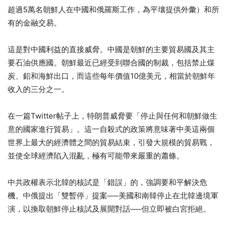
超過5萬名朝鮮人在中國和俄羅斯工作，為平壤提供外彙）和所
有的金融交易。
這是對中國利益的直接威脅。中國是朝鮮的主要貿易國及其主
要石油供應國。朝鮮最近已經受到聯合國的制裁，包括禁止煤
炭、鉛和海鮮出口，而這些每年價值10億美元，相當於朝鮮年
收入的三分之一。
在一篇Twitter帖子上，特朗普威脅要「停止與任何和朝鮮做生
意的國家進行貿易」。這一自殺式的政策將意味著中美這兩個
世界上最大的經濟體之間的貿易結束，引發大規模的貿易戰，
並使全球經濟陷入混亂，極有可能帶來嚴重的蕭條。
中共政權表示北韓的核試是「錯誤」的，強調要和平解決危
機。中俄提出「雙暫停」提案──美國和南韓停止在北韓邊境軍
演，以換取朝鮮停止核試及展開對話──但立即被白宮拒絕。