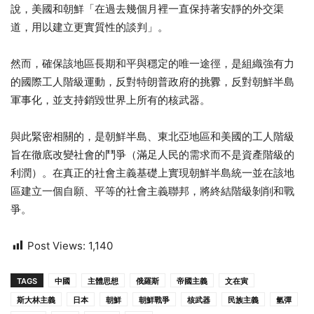
說，美國和朝鮮「在過去幾個月裡一直保持著安靜的外交渠
道，用以建立更實質性的談判」。
然而，確保該地區長期和平與穩定的唯一途徑，是組織強有力
的國際工人階級運動，反對特朗普政府的挑釁，反對朝鮮半島
軍事化，並支持銷毀世界上所有的核武器。
與此緊密相關的，是朝鮮半島、東北亞地區和美國的工人階級
旨在徹底改變社會的鬥爭（滿足人民的需求而不是資產階級的
利潤）。在真正的社會主義基礎上實現朝鮮半島統一並在該地
區建立一個自願、平等的社會主義聯邦，將終結階級剝削和戰
爭。
Post Views:
1,140
TAGS
中國
主體思想
俄羅斯
帝國主義
文在寅
斯大林主義
日本
朝鮮
朝鮮戰爭
核武器
民族主義
氫彈