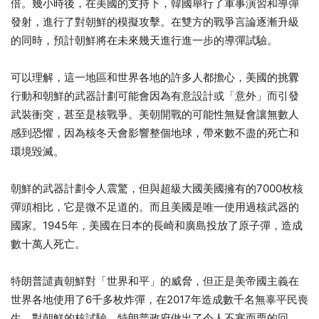
倍。幾小時後，在美國的支持下，韓國舉行了軍事演習和導彈
發射，進行了對朝鮮的模擬攻擊。在雙方的戰爭言論逐漸升級
的同時，預計朝鮮將在未來幾天進行進一步的導彈試驗。
可以理解，這一地區和世界各地的許多人都擔心，美國的挑釁
行動和朝鮮的武器計劃可能會因為有意設計或「意外」而引發
武裝衝突，甚至是核戰爭。美朝開戰的可能性無疑會讓無數人
感到恐懼，因為核冬天會影響整個地球，帶來數不盡的死亡和
環境毀滅。
朝鮮的武器計劃令人震驚，但與超級大國美國擁有的7000枚核
彈頭相比，它是微不足道的。而且美國是唯一使用過核武器的
國家。1945年，美國在日本的長崎和廣島投放了原子彈，造成
數十萬人死亡。
特朗普譴責朝鮮對「世界和平」的威脅，但正是美帝國主義在
世界各地使用了6千多枚炸彈，在2017年造成數千名無辜平民喪
生。對朝鮮的核試驗，特朗普政府做出了令人不寒而栗的回