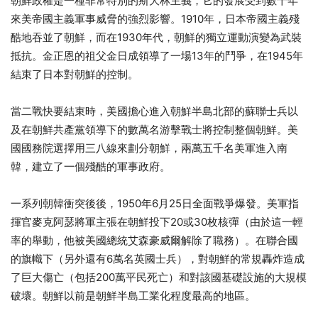
朝鮮政權是一種非常特別的斯大林主義，它的發展受到數十年
來美帝國主義軍事威脅的強烈影響。1910年，日本帝國主義殘
酷地吞並了朝鮮，而在1930年代，朝鮮的獨立運動演變為武裝
抵抗。金正恩的祖父金日成領導了一場13年的鬥爭，在1945年
結束了日本對朝鮮的控制。
當二戰快要結束時，美國擔心進入朝鮮半島北部的蘇聯士兵以
及在朝鮮共產黨領導下的數萬名游擊戰士將控制整個朝鮮。美
國國務院選擇用三八線來劃分朝鮮，兩萬五千名美軍進入南
韓，建立了一個殘酷的軍事政府。
一系列朝韓衝突後後，1950年6月25日全面戰爭爆發。美軍指
揮官麥克阿瑟將軍主張在朝鮮投下20或30枚核彈（由於這一輕
率的舉動，他被美國總統艾森豪威爾解除了職務）。在聯合國
的旗幟下（另外還有6萬名英國士兵），對朝鮮的常規轟炸造成
了巨大傷亡（包括200萬平民死亡）和對該國基礎設施的大規模
破壞。朝鮮以前是朝鮮半島工業化程度最高的地區。