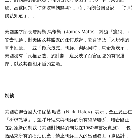
應。當被問到「你會攻擊朝鮮嗎? 」時，特朗普回答說，「到時
候就知道了。」
美國國防部長詹姆斯·馬蒂斯（James Mattis，綽號「瘋狗」）
警告朝鮮，對美國及其盟友的任何威脅，都會導致「大規模的
軍事回應」，並「徹底毀滅」朝鮮。與此同時，馬蒂斯表示，
美國沒有「政權更迭」的計劃，這反映了白宮面臨的有限選
擇，以及其自相矛盾的立場。
制裁
美國駐聯合國大使妮基·哈蕾（Nikki Haley）表示，金正恩正在
「祈求戰爭」，並呼吁結束與朝鮮的所有經濟聯系。聯合國正
在討論新的制裁（美國對朝鮮的制裁在1950年首次實施），包
括結束所有的石油供應，禁止朝鮮工人的出國務工（據估計，