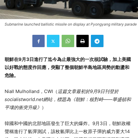
Submarine launched ballistic missile on display at Pyongyang military parade
朝鮮在9月3日進行了迄今為止最強大的一次核試驗，加上美國
以好戰的態度作回應，突顯了整個朝鮮半島地區局勢的動盪和
危險。
Niall Mulholland，CWI（
這篇文章最初於
9
月
9
日刊登於
socialistworld.net
網站，標題為
《
朝鮮：核對峙——華盛頓和
平壤的衝突升級》
）
韓國和中國的北部地區發生了巨大的爆炸。9月3日，朝鮮政權
聲稱進行了氫彈測試，該枚氫彈比上一枚原子彈的威力要大14