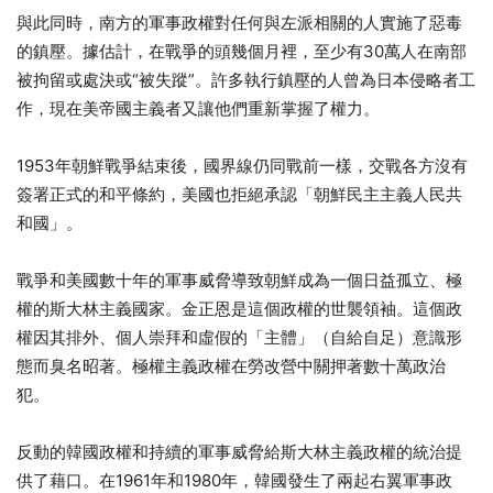
與此同時，南方的軍事政權對任何與左派相關的人實施了惡毒
的鎮壓。據估計，在戰爭的頭幾個月裡，至少有30萬人在南部
被拘留或處決或“被失蹤”。許多執行鎮壓的人曾為日本侵略者工
作，現在美帝國主義者又讓他們重新掌握了權力。
1953年朝鮮戰爭結束後，國界線仍同戰前一樣，交戰各方沒有
簽署正式的和平條約，美國也拒絕承認「朝鮮民主主義人民共
和國」。
戰爭和美國數十年的軍事威脅導致朝鮮成為一個日益孤立、極
權的斯大林主義國家。金正恩是這個政權的世襲領袖。這個政
權因其排外、個人崇拜和虛假的「主體」（自給自足）意識形
態而臭名昭著。極權主義政權在勞改營中關押著數十萬政治
犯。
反動的韓國政權和持續的軍事威脅給斯大林主義政權的統治提
供了藉口。在1961年和1980年，韓國發生了兩起右翼軍事政