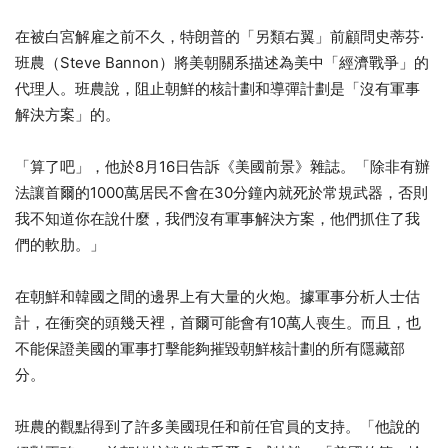
在被白宮解雇之前不久，特朗普的「另類右翼」前顧問史蒂芬·
班農（Steve Bannon）將美朝關系描述為美中「經濟戰爭」的
代理人。班農說，阻止朝鮮的核計劃和導彈計劃是「沒有軍事
解決方案」的。
「算了吧」，他於8月16日告訴《美國前景》雜誌。「除非有辦
法讓首爾的1000萬居民不會在30分鐘內就死於常規武器，否則
我不知道你在說什麼，我們沒有軍事解決方案，他們抓住了我
們的軟肋。」
在朝鮮和韓國之間的邊界上有大量的火炮。據軍事分析人士估
計，在衝突的頭幾天裡，首爾可能會有10萬人喪生。而且，也
不能保證美國的軍事打擊能夠摧毀朝鮮核計劃的所有隱藏部
分。
班農的觀點得到了許多美國現任和前任官員的支持。「他說的