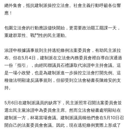
總外集會，抵抗建制派操控立法會。社會主義行動呼籲各位響
應！
包圍立法會的行動應該儘快開始，更需要政治罷工罷課一天，
重建群眾性、戰鬥性的民主運動。
涂謹申根據議事規則主持逃犯條例法案委員會，有助民主派拉
布。但在5月4日，建制派在立法會內務委員會裡自導自演通過
一份「指引」，由經民聯議員石禮謙取代涂謹申主持會議。這
是一場小政變，也是為建制派進一步操控立法會打開先例。這
種做法明顯違反議事規則，但卻受到立法會秘書長陳維安的支
持。
5月6日在建制派議員的缺席下，民主派照常召開法案委員會並
選出民主黨涂謹申為委員會主席。然而立法會秘書處明顯站在
建制派一方，杯葛當場會議。建制派議員稱他們會在5月10日召
開自己的法案委員會會議。因此，現在逃犯條例實際上形成了