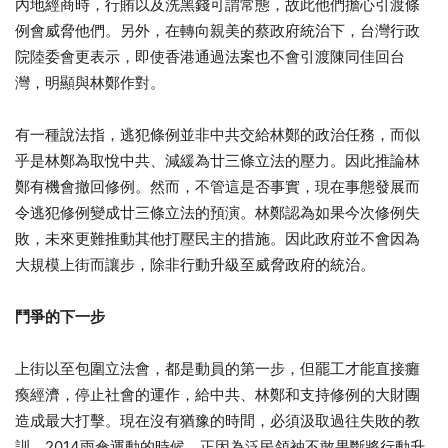
內地經商時，行賄以及洗黑錢可謂常態，故此他們擔心引渡條
例會威脅他們。另外，在轉向親美的蔡政府統治下，台灣行政
院陸委會更表示，即使香港通過法案也不會引渡陳同佳回台
灣，明顯與林鄭作對。
有一種說法指，逃犯條例並非中共交給林鄭的政治任務，而似
乎是林鄭為取悅中共、減緩為廿三條立法的壓力。因此推論林
鄭有機會撤回修例。然而，不管這是否事實，現在事態發展而
令逃犯修例變成廿三條立法的預演。林鄭認為如果今次修例失
敗，未來更難推動其他打壓民主的措施。因此政府並不會因為
大規模上街而讓步，除非行動升級至威脅政府的統治。
鬥爭的下一步
上街以至包圍立法會，都是動員的第一步，但罷工才能直接癱
瘓經濟，停止社會的運作，給中共、林鄭和支持修例的大財團
造成最大打擊。現在沒有猶豫的時間，必須汲取過往失敗的教
訓。2014雨傘運動的時候，正因為泛民領袖不敢果斷將行動升