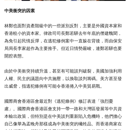
中美衝突的因素
林鄭也面對資產階級中的一些派別反對，主要是外國資本家和
香港較小的資本家。律政司司長鄭若驊去年年底的僭建醜聞，
為免引起民情反彈，在逃犯修例案中一直躲在背後，而由保安
局局長李家超作為主要推手。但近日情勢嚴峻，連鄭若驊也要
開腔表態。
由於中美衝突持續升溫，甚至有可能談判破裂，美國加強利用
人權、民主的議題向中共施壓，以換取談判籌碼。美方甚至發
出威脅，指逃犯條例有可能令香港捲入中美貿易戰。
國際商會香港區會最近對《逃犯條例》修訂表達「強烈憂
慮」。國際商會香港區會支持一帶一路和大灣區發展等中共資
本輸出政策，但特別是在中美談判重新陷入危機時，他們擔心
自己像華為孟晚舟那樣成為中美衝突的犧牲品。而香港商家在