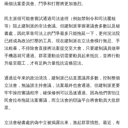
兩個法案委員會。鬥爭和打壓將更加激烈。
民主派很可能會嘗試通過司法途徑（例如禁制令和司法覆核
等）阻止建制派的非法會議。但建制派掌握著議會多數以及秘
書處，因此單靠司法上的鬥爭最多只能拖延一下，更何況法院
已經成為政治打壓的工具。現在建制派在立法會橫行無忌、手
法粗暴，不排除會直接將法案提交至大會，只要建制議員做舉
手機器就可通過。群眾運動迫切需要動員起來抵抗，並將行動
升級至罷工，才有足夠力量抵抗這條惡法。
通過近年來的政治清洗，建制派已佔直選議席多數，控制整個
立法會，無論誰主持會議，法案最終也會通過。但建制派更要
牢牢操控審議程序，確保修例可以迅速通過。因為他們害怕泛
民會拉布拖延法案審議，而立法會的辯論平台將會動員大批群
眾。
立法會秘書處的偽中立被揭露出來，激起群眾憤怒。最近，有