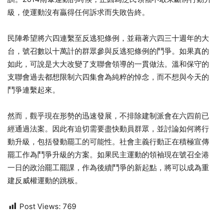
級，使運動沒有贏得任何訴求而失敗告終。
民陣希望將六四連繫至反逃犯條例，並藉著六四三十週年的大
台，號召數以十萬計的群眾參與反逃犯條例的鬥爭。如果真的
如此，可說是大大改變了支聯會領導的一貫做法。溫和保守的
支聯會過去都想限制六四集會為純粹的悼念，而不想與今天的
鬥爭連繫起來。
然而，觀乎現在形勢的迅速發展，不排除建制派會在六四前已
經通過法案。因此有迫切需要盡快動員群眾，並討論如何將行
動升級，包括發動罷工的可能性。社會主義行動正在積極宣傳
罷工作為鬥爭升級的方案。如果民主運動的領袖現在號召全港
一日的政治罷工罷課，作為後續鬥爭的新起點，將可以成為重
建反威權運動的跳板。
Post Views:
769