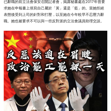
已辭職的前立法會保安召開記者會，揭露秘書處在2017年曾要
求她在申報書上填寫自己屬於「黃」還是「藍」的。當她拒絕
表態後受到上司的針對和打壓，以至她在今年較早不忍壓力辭
職。她也被要求不可以與一些反對派的立法會議員助理交談。