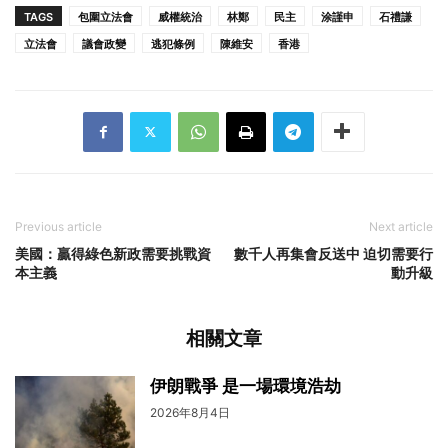
TAGS
包圍立法會
威權統治
林鄭
民主
涂謹申
石禮謙
立法會
議會政變
逃犯條例
陳維安
香港
Previous article
Next article
美國：贏得綠色新政需要挑戰資
數千人再集會反送中 迫切需要行
本主義
動升級
相關文章
伊朗戰爭 是一場環境浩劫
2026年8月4日