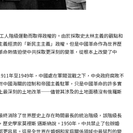
導工人階級運動而取得政權的。由於採取史太林主義的觀點和
主義經濟的「新民主主義」政權。但是中國革命作為世界歷
革命熱情迫使中共採取更深刻的變革，從根本上改變了中
911年至1949年，中國處在軍閥混戰之下，中央政府腐敗不
對中國海關的控制和帝國主義駐軍，只是中國革命的許多實
上最深刻的土地改革──儘管其涉及的土地面積沒有俄羅斯
最終消除了世界歷史上存在時間最長的統治階級，該階級長
歷史學家莫裡斯 ̇邁斯納說。1950年，中共禁止了包辦婚
都更容易。這是全世界在婚姻和家庭關係領域中最猛烈的變