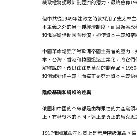
裁政權將扼殺計劃經濟的潛力，最終會像19
但中共從1949年建政之時就採用了史太林
本主義之外的另一種經濟制度，而且顯著改
和俄羅斯借助國有經濟，迫使資本主義和帝
中國革命增強了對歐洲帝國主義者的壓力，
本、台灣、香港和韓國迅速工業化，將它們
解釋說的，改良往往是革命的副產品。195
和消滅封建主義，而這正是亞洲資本主義快
階級基礎和綱領的差異
俄國和中國的革命都是由群眾性的共產黨領
上，有著根本的不同。這正是真正的馬克思
1917俄國革命在性質上是無產階級革命。