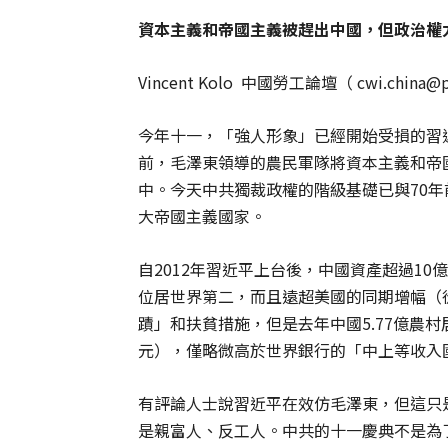
資本主義和帝國主義被趕出中國，但政治權
Vincent Kolo 中國勞工論壇（
cwi.china@
今年十一，「強人形象」已經開始受損的習近
前，毛澤東領導的農民軍隊將資本主義和帝
中。今天中共獨裁政權的階級基礎已與70
大帝國主義國家。
自2012年習近平上台後，中國資產超過10
位居世界第二，而且遠超美國的同期增幅（從
蹟」和扶貧措施，但是去年中國5.77億農村
元），僅略微高於世界銀行的「中上等收入
有評論人士說習近平在效仿毛澤東，但這只
是親富人、反工人。中共的十一慶典不是為了