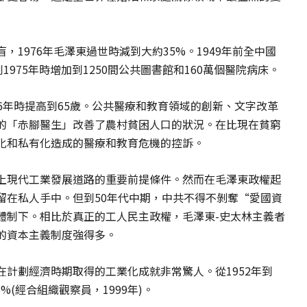
1976年毛澤東過世時減到大約35%。1949年前全中國
975年時增加到1250間公共圖書館和160萬個醫院病床。
976年時提高到65歲。公共醫療和教育領域的創新、文字改革
的「赤腳醫生」改善了農村貧困人口的狀況。在比現在貧窮
化和私有化造成的醫療和教育危機的控訴。
上現代工業發展道路的重要前提條件。然而在毛澤東政權起
留在私人手中。但到50年代中期，中共不得不剝奪“愛國資
體制下。相比於真正的工人民主政權，毛澤東-史太林主義者
的資本主義制度強得多。
計劃經濟時期取得的工業化成就非常驚人。從1952年到
5%(經合組織觀察員，1999年)。