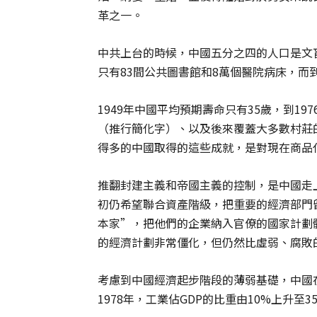
革之一。
中共上台的時候，中國五分之四的人口是文盲，
只有83間公共圖書館和8萬個醫院病床，而到1
1949年中國平均預期壽命只有35歲，到1
（推行簡化字）、以及後來覆蓋大多數村莊
得多的中國取得的這些成就，是對現在商品
推翻封建主義和帝國主義的控制，是中國走
初仍希望聯合資產階級，把重要的經濟部門
本家”，把他們的企業納入官僚的國家計劃
的經濟計劃非常僵化，但仍然比虛弱、腐敗
考慮到中國經濟起步階段的薄弱基礎，中國在
1978年，工業佔GDP的比重由10%上升至3