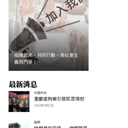
組織起來，共同行動，為社會主
義而鬥爭！
最新消息
加入
中國內地
重慶虐狗案引發民眾憤怒
2026年8月2日
國際
特朗普的投降——伊朗戰爭