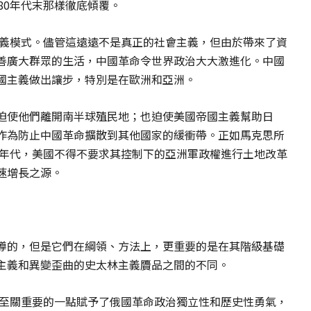
80年代末那樣徹底傾覆。
主義模式。儘管這遠遠不是真正的社會主義，但由於帶來了資
善廣大群眾的生活，中國革命令世界政治大大激進化。中國
國主義做出讓步，特別是在歐洲和亞洲。
迫使他們離開南半球殖民地；也迫使美國帝國主義幫助日
作為防止中國革命擴散到其他國家的緩衝帶。正如馬克思所
0年代，美國不得不要求其控制下的亞洲軍政權進行土地改革
速增長之源。
導的，但是它們在綱領、方法上，更重要的是在其階級基礎
主義和異變歪曲的史太林主義贗品之間的不同。
這至關重要的一點賦予了俄國革命政治獨立性和歷史性勇氣，