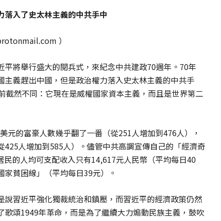
力落入了史太林主義的中共手中
protonmail.com
）
平將舉行盛大的閱兵式，來紀念中共建政70週年。70年
國主義趕出中國，但是政治權力落入史太林主義的中共手
年前截然不同：它現在是威權國家資本主義，而且是世界第二
億美元的富豪人數幾乎翻了一番（從251人增加到476人），
425人增加到585人）。儘管中共高調宣傳自己的「經濟奇
居民的人均可支配收入只有14,617元人民幣（平均每日40
國家貧困線」（平均每日39元）。
是說習近平強化獨裁統治和鎮壓，而習近平的經濟政策仍然
歌頌1949年革命，而是為了繼續大力煽動民族主義，鼓吹