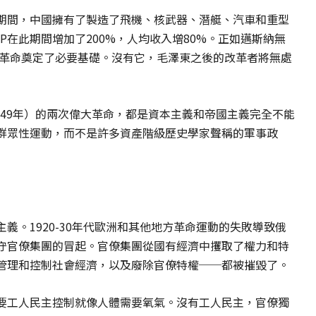
期間，中國擁有了製造了飛機、核武器、潛艇、汽車和重型
P在此期間增加了200%，人均收入增80%。正如邁斯納無
業革命奠定了必要基礎。沒有它，毛澤東之後的改革者將無處
1949年）的兩次偉大革命，都是資本主義和帝國主義完全不能
群眾性運動，而不是許多資產階級歷史學家聲稱的軍事政
義。1920-30年代歐洲和其他地方革命運動的失敗導致俄
守官僚集團的冒起。官僚集團從國有經濟中攫取了權力和特
管理和控制社會經濟，以及廢除官僚特權──都被摧毀了。
要工人民主控制就像人體需要氧氣。沒有工人民主，官僚獨