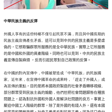
中華民族主義的反彈
外國人享有的這些特權不僅引起民眾不滿，
而且與中國長期的
民族主義宣傳產生矛盾。
這可以見到中共的民族主
義是多麼虛
偽的，它想欺騙群眾所服務的是全中華民族，
實際上它所服務
的是中國和外國的資產階級。同時也可以見到，
中共的民族主
義宣傳自製麻煩 ，反而引起民眾對自己政策的反彈。
在中國的對內宣傳中，中國被塑造成「中華民族」的民族國
家。
近年來，在宣傳中國革命的成果時，「趕走了外國人」
成
為宣傳的重點
，目的是將本國政府製造的社會矛盾轉移視線
。
部分
群眾受到民
族主義
的煽動
，他們想
把社會問題歸咎在種族
問題上，
認為對抗外國和外國人是解決社問題的良方。
事實上
壓迫中國工人階級的群眾，除了是外國的有錢人外，
還有本國
的富豪和獨裁政權。社會主義者反對民族主義，
因為這只會分