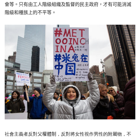
會等。
只有由工人階級組織及監督的民主政府，
才有可能消滅
階級和種族上的不平等。
社會主義者反對
父權體制
，反對將女性視作男性的附屬物，
不