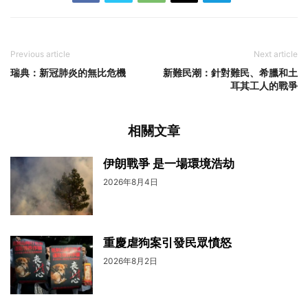
Previous article
Next article
瑞典：新冠肺炎的無比危機
新難民潮：針對難民、希臘和土
耳其工人的戰爭
相關文章
伊朗戰爭 是一場環境浩劫
2026年8月4日
重慶虐狗案引發民眾憤怒
2026年8月2日