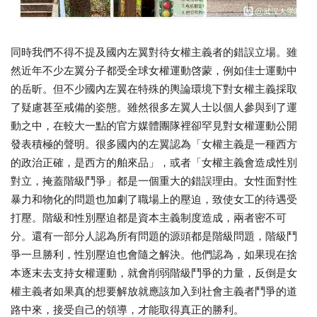
同時我們不得不提及國內左翼對待女權主義者的錯誤立場。雖
然近年不少左翼分子都受全球女權運動啓蒙，例如佳士運動中
的岳昕。但不少國內左翼在特殊的輿論環境下對女權主義採取
了疑慮甚至戒備的姿態。雖然很多左翼人士以個人參與到了運
動之中，在較大一點的官方媒體團隊裡卻罕見對女權運動公開
發表積極的聲明。很多國內的左翼認為「女權主義是一種西方
的政治正確，是西方的舶來品」，或者「女權主義會造成性別
對立，掩蓋階級鬥爭」都是一個重大的錯誤理由。女性面對性
暴力和物化的問題也加劇了職場上的壓迫，致使女工的待遇受
打壓。階級和性別壓迫都是資本主義制度造成，兩者密不可
分。還有一部分人認為所有問題的源頭都是階級問題，階級鬥
爭一旦勝利，性別壓迫也會隨之解決。他們認為，如果現在捨
本逐末去支持女權運動，就會削弱階級鬥爭的力量，反倒是女
權主義者如果真的想要解放就應該加入到社會主義者鬥爭的道
路中來，接受自己的領導，才能取得真正的勝利。