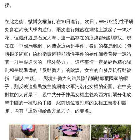
搜。
在此之後，微博女權遊行在16日進行。次日，WHU性別性平研
究會在武漢大學內遊行。兩次遊行雖然在網絡上激起了一絲水
花，但最終還是石沉大海，連一點存在的痕跡都難以尋找。現
在在「中國局域網」內搜索這兩起事件，看到的都是網民（包
括很多網軍）紛紛指責這類群體性事件的始作俑者背後一定站
著一群手眼通天的「境外勢力」、這些事情一定是經過精心謀
劃和長期準備的「反動勢力」的陰謀。女性的自發反抗行動被
指 「讓人生疑」、與境外勢力勾結與陰謀煽動顛覆國家的帽
子，則反映這些民族主義網絡水軍污名化女權的企圖。在中美
對抗的大背景下，親中共分子抹黑女權主義為西方削弱分化攻
擊中國的一種戰術手段。此前幾位被打壓的女權主義者和團
隊，均有「通敵和給西方遞刀子」的罪名。