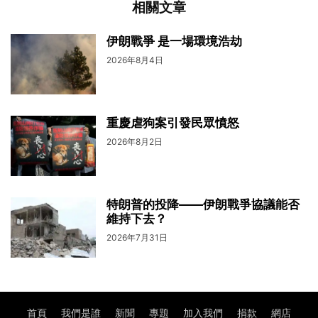
相關文章
伊朗戰爭 是一場環境浩劫
2026年8月4日
重慶虐狗案引發民眾憤怒
2026年8月2日
特朗普的投降——伊朗戰爭協議能否
維持下去？
2026年7月31日
首頁
我們是誰
新聞
專題
加入我們
捐款
網店