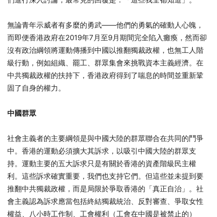
無論青年示威者有多麼的勇武——他們的勇氣的確動人心魄，
而即便香港政府在2019年7月至9月期間完全陷入癱瘓，然而卻
沒有政治綱領將運動傳播到中國以推翻獨裁政權，也無工人階
級行動，例如組織、罷工、群眾集會來挑戰資本主義經濟。在
中共獨裁政權的扶持下，香港政府得到了喘息的時間並重新鞏
固了自身的權力。
中國群眾
社會主義者的主要綱領是與中國大陸的群眾聯合在共同的鬥爭
中。香港的運動必須擴大其訴求，以吸引中國大陸的群眾支
持。運動主要的五大訴求只是有關於香港的資產階級民主權
利。這些訴求確實重要，我們也支持它們。但這些並未提到要
推翻中共獨裁政權，而是局限於爭取香港的「真正自治」。社
會主義認為訴求應當包括終結獨裁統治、反對審查、爭取女性
權益、八小時工作制、工會權利（工會在中國是被禁止的）