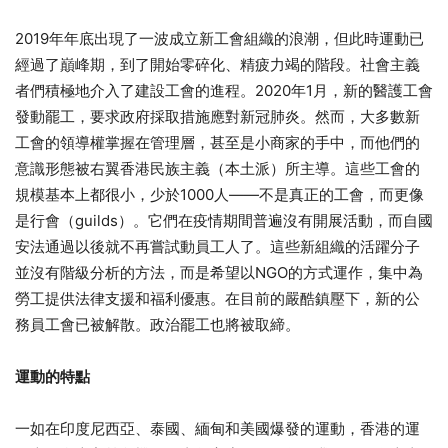
2019年年底出現了一波成立新工會組織的浪潮，但此時運動已
經過了巔峰期，到了開始零碎化、精疲力竭的階段。社會主義
者們積極地介入了建設工會的進程。2020年1月，新的醫護工會
發動罷工，要求政府採取措施應對新冠肺炎。然而，大多數新
工會的領導權掌握在管理層，甚至是小商家的手中，而他們的
意識形態被右翼香港民族主義（本土派）所主導。這些工會的
規模基本上都很小，少於1000人——不是真正的工會，而更像
是行會（guilds）。它們在疫情期間普遍沒有開展活動，而自國
安法通過以後就不再嘗試動員工人了。這些新組織的活躍分子
並沒有階級分析的方法，而是希望以NGO的方式運作，集中為
勞工提供法律支援和福利優惠。在目前的嚴酷鎮壓下，新的公
務員工會已被解散。政治罷工也將被取締。
運動的特點
一如在印度尼西亞、泰國、緬甸和美國爆發的運動，香港的運