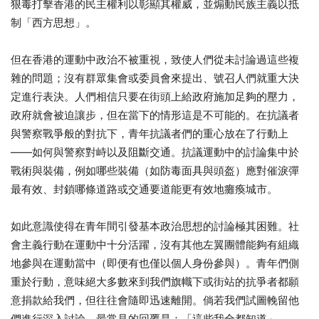
狠毒打擊香港的民主權利以彰顯其權威，並煽動民族主義以抵
制「西方思想」。
但在香港的運動中政治不被重視，致使人們從未討論過這些複
雜的問題；沒有群眾集會或委員會來提出、號召人們就重大決
定進行表決。人們相信只要在街頭上給政府施加足夠的壓力，
政府就會被迫讓步，但在當下的情形這是不可能的。在抗議者
與警察戰爭般的對抗下，青年抗議者們的重心放在了行動上
——如何與警察對峙以及阻斷交通。抗議運動中的討論集中於
戰術與裝備，例如哪些裝備（如防毒面具與頭盔）應對催淚彈
最有效、封鎖哪條道路或交通要道能更有效地癱瘓城市。
如此意識使得在青年間引發基本政治思想的討論極其困難。社
會主義行動在運動中十分活躍，沒有其他左翼團體能夠有組織
地參與在運動當中（即便有也僅以個人身份參與）。青年們側
重於行動，意味絕大多數來到我們旗幟下或街站的抗爭者都願
意捐款給我們，但往往會隨即迅速離開。倘若我們試圖輓留他
們進行深入討論，最常見的回覆是：「這些我全都知道」。