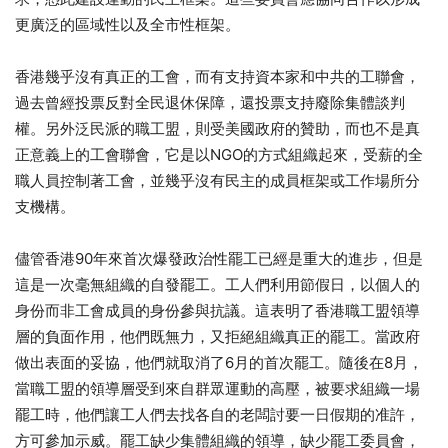
更廣泛的區域性以及全市性框架。
香港幾乎沒有真正的工會，而有支持資本家和中共的工聯會，
過去曾經投票反對全民退休保障，還投票支持廢除集體談判
權。另外泛民派的職工盟，則受美國政府的贊助，而也不是真
正意義上的工會聯會，它是以NGO的方式組織起來，受薪的全
職人員控制著工會，並幾乎沒有民主的成員框架或工作場所分
支機構。
儘管香港90年來首次爆發政治性罷工已經是重大的進步，但是
這是一次毫無組織的自發罷工。工人們利用節假日，以個人的
身份而非工會成員的身份參與抗議。這表明了香港職工盟領導
層的負面作用，他們既無力，又拒絕組織真正的罷工。當政府
做出表面的妥協，他們就取消了6月的首次罷工。隨後在8月，
當職工盟的領導層受到來自群眾運動的高壓，被要求組織一場
罷工時，他們讓工人們去找各自的老闆討要一日假期的准許，
方可參加示威。罷工缺少集體組織的領導，缺少罷工委員會，