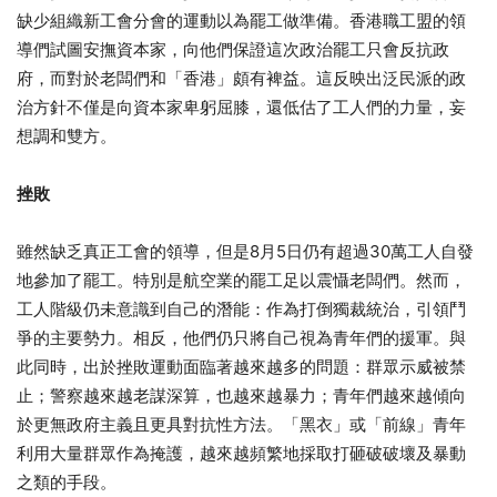
缺少組織新工會分會的運動以為罷工做準備。香港職工盟的領
導們試圖安撫資本家，向他們保證這次政治罷工只會反抗政
府，而對於老闆們和「香港」頗有裨益。這反映出泛民派的政
治方針不僅是向資本家卑躬屈膝，還低估了工人們的力量，妄
想調和雙方。
挫敗
雖然缺乏真正工會的領導，但是8月5日仍有超過30萬工人自發
地參加了罷工。特別是航空業的罷工足以震懾老闆們。然而，
工人階級仍未意識到自己的潛能：作為打倒獨裁統治，引領鬥
爭的主要勢力。相反，他們仍只將自己視為青年們的援軍。與
此同時，出於挫敗運動面臨著越來越多的問題：群眾示威被禁
止；警察越來越老謀深算，也越來越暴力；青年們越來越傾向
於更無政府主義且更具對抗性方法。「黑衣」或「前線」青年
利用大量群眾作為掩護，越來越頻繁地採取打砸破破壞及暴動
之類的手段。