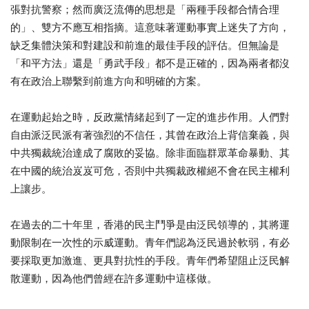
張對抗警察；然而廣泛流傳的思想是「兩種手段都合情合理
的」、雙方不應互相指摘。這意味著運動事實上迷失了方向，
缺乏集體決策和對建設和前進的最佳手段的評估。但無論是
「和平方法」還是「勇武手段」都不是正確的，因為兩者都沒
有在政治上聯繫到前進方向和明確的方案。
在運動起始之時，反政黨情緒起到了一定的進步作用。人們對
自由派泛民派有著強烈的不信任，其曾在政治上背信棄義，與
中共獨裁統治達成了腐敗的妥協。除非面臨群眾革命暴動、其
在中國的統治岌岌可危，否則中共獨裁政權絕不會在民主權利
上讓步。
在過去的二十年里，香港的民主鬥爭是由泛民領導的，其將運
動限制在一次性的示威運動。青年們認為泛民過於軟弱，有必
要採取更加激進、更具對抗性的手段。青年們希望阻止泛民解
散運動，因為他們曾經在許多運動中這樣做。