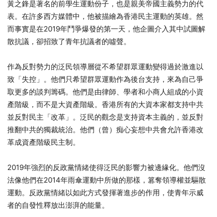
黃之鋒是著名的前學生運動份子，也是親美帝國主義勢力的代
表。在許多西方媒體中，他被描繪為香港民主運動的英雄。然
而事實是在2019年鬥爭爆發的第一天，他企圖介入其中試圖解
散抗議，卻招致了青年抗議者的噓聲。
作為反對勢力的泛民領導層從不希望群眾運動變得過於激進以
致「失控」。他們只希望群眾運動作為後台支持，來為自己爭
取更多的談判籌碼。他們是由律師、學者和小商人組成的小資
產階級，而不是大資產階級。香港所有的大資本家都支持中共
並反對民主「改革」。泛民的觀念是支持資本主義的，並反對
推翻中共的獨裁統治。他們（曾）痴心妄想中共會允許香港改
革成資產階級民主制。
2019年強烈的反政黨情緒使得泛民的影響力被邊緣化。他們沒
法像他們在2014年雨傘運動中所做的那樣，篡奪領導權並驅散
運動。反政黨情緒以如此方式發揮著進步的作用，使青年示威
者的自發性釋放出澎湃的能量。