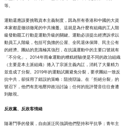
等。
運動還應該要挑戰資本主義制度，因為所有香港和中國的大資
本家都是徹頭徹尾的中共擁躉。這就是為什麼有組織的工人階
級發動罷工行動是運動升級的關鍵。運動必須提出經濟訴求以
動員工人階級，包括可負擔的公屋、全民退休保障、民主公有
的經濟。團結的意識極其強烈，在抗議運動中的主要口號就有
「不分化」。2014年雨傘運動的糟糕經驗便是不同的政治組織
（主要是本土派組織）捲入了宗派主義內訌，消耗了大量精力
並造成了分裂。2019年的運動試圖避免分裂，要求團結一致反
抗中共，卻採用了錯誤的策略：阻撓辯論。在「拒絕分裂」的
號召下，他們有意地壓抑政治討論；任何的批評聲音往往會遭
到敵視。
反政黨、反政客情緒
隨著鬥爭的發展，自由派泛民強調他們堅持和平抗爭；青年主