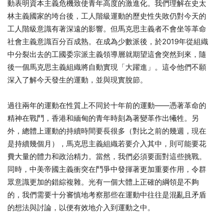
動表明資本主義危機致使青年高度的激進化。我們理解在史太
林主義國家的垮台後，工人階級運動的歷史性失敗仍對今天的
工人階級意識有著深遠的影響。但馬克思主義者不會坐等革命
社會主義意識百分百成熟。在成為少數派後，於2019年從組織
中分裂出去的工國委宗派主義領導層就期望這會突然到來，隨
後一個馬克思主義組織將自動實現「大躍進」。這令他們不願
深入了解今天發生的運動，並與現實脫節。
過往兩年的運動在性質上不同於十年前的運動——憑著革命的
精神在戰鬥，香港和緬甸的青年時刻為著變革作出犧牲。另
外，總體上運動的持續時間要長很多（對比之前的幾週，現在
是持續幾個月），馬克思主義組織若要介入其中，則可能要花
費大量的體力和政治精力。當然，我們必須要面對這些挑戰。
同時，中美帝國主義衝突在鬥爭中發揮著更加重要作用，令群
眾意識更加的錯綜複雜。光有一個大體上正確的綱領是不夠
的，我們需要十分審慎地考察那些在運動中往往是混亂且矛盾
的想法與討論，以便有效地介入到運動之中。