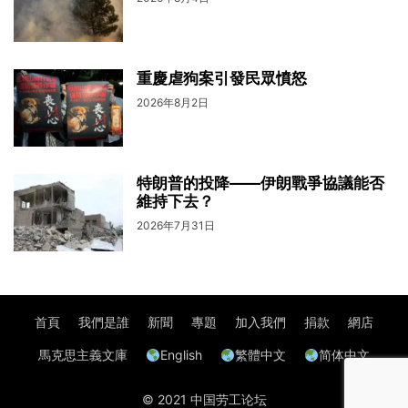
重慶虐狗案引發民眾憤怒
2026年8月2日
特朗普的投降——伊朗戰爭協議能否
維持下去？
2026年7月31日
首頁
我們是誰
新聞
專題
加入我們
捐款
網店
馬克思主義文庫
English
繁體中文
简体中文
© 2021 中国劳工论坛