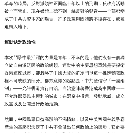
革命的時局。反對派領袖正面臨十年以上的刑期，反政府活動
被全面禁止。現在媒體上聽不到一絲反對的聲音——全部都變
成了中共與資本家的喉舌。許多政黨與團體將不復存在，或被
迫轉入地下。
運動缺乏政治性
本次鬥爭中最活躍的力量是青年，不幸的是，他們沒有一個獨
立於自由派泛民的政治綱領。運動中的主要思想單純是要捍衛
香港這座城市，卻忽略了中國大陸的群眾鬥爭這一推翻獨裁政
權不可或缺的部分。群眾意識的起點是：中共應信守「一國兩
制」——允許香港實行自治。自治意味著香港成為中國唯一一
座允許部份民主權利的城市：在選舉中投票、發動示威、成立
政黨以及公開進行政治活動。
然而，中國民眾日益高漲的不滿情緒，以及中美帝國主義爭霸
產生的高壓都決定了中共不會做出任何政治上的讓步，它必要