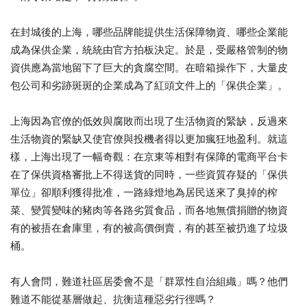
在封城後的上海，哪些品牌能提供生活保障物資、哪些企業能
成為保供企業，統統由官方拍板決定。於是，受嚴格管制的物
資供應為當地留下了巨大的貪腐空間。在暗箱操作下，大量皮
包公司和劣跡斑斑的企業成為了紅頭文件上的「保供企業」。
上海因為官僚的低效與腐敗而出現了生活物資的緊缺，反過來
生活物資的緊缺又使官僚與投機者得以更加瘋狂地盈利。就這
樣，上海出現了一幅奇觀：在京東等相對有保障的電商平台卡
在了保供資格審批上不得送貨的同時，一些資質存疑的「保供
單位」卻順利獲得批准，一路綠燈地為居民送來了臭掉的榨
菜、變質變味的豬肉等各路劣質食品，而各地無償捐贈的物資
有的被捂在倉庫里，有的被高價倒賣，有的甚至被扔進了垃圾
桶。
有人會問，難道社區居委會不是「群眾性自治組織」嗎？他們
難道不能從基層做起、抗衡這種惡劣行徑嗎？