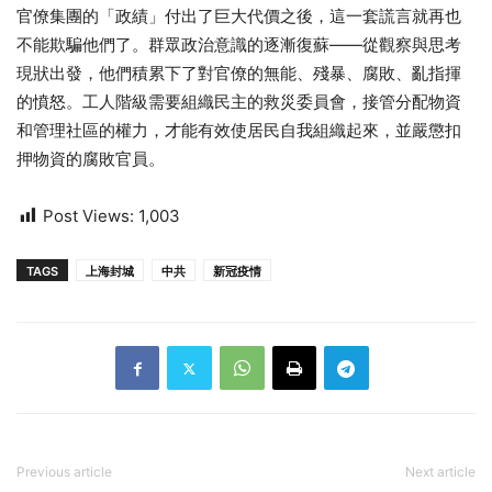
官僚集團的「政績」付出了巨大代價之後，這一套謊言就再也
不能欺騙他們了。群眾政治意識的逐漸復蘇——從觀察與思考
現狀出發，他們積累下了對官僚的無能、殘暴、腐敗、亂指揮
的憤怒。工人階級需要組織民主的救災委員會，接管分配物資
和管理社區的權力，才能有效使居民自我組織起來，並嚴懲扣
押物資的腐敗官員。
Post Views:
1,003
TAGS
上海封城
中共
新冠疫情
Previous article
Next article