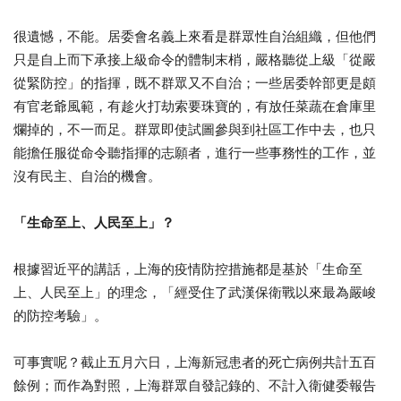
很遺憾，不能。居委會名義上來看是群眾性自治組織，但他們
只是自上而下承接上級命令的體制末梢，嚴格聽從上級「從嚴
從緊防控」的指揮，既不群眾又不自治；一些居委幹部更是頗
有官老爺風範，有趁火打劫索要珠寶的，有放任菜蔬在倉庫里
爛掉的，不一而足。群眾即使試圖參與到社區工作中去，也只
能擔任服從命令聽指揮的志願者，進行一些事務性的工作，並
沒有民主、自治的機會。
「生命至上、人民至上」？
根據習近平的講話，上海的疫情防控措施都是基於「生命至
上、人民至上」的理念，「經受住了武漢保衛戰以來最為嚴峻
的防控考驗」。
可事實呢？截止五月六日，上海新冠患者的死亡病例共計五百
餘例；而作為對照，上海群眾自發記錄的、不計入衛健委報告