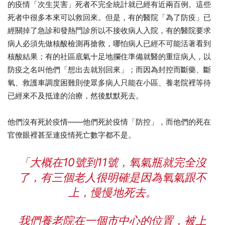
的疫情「次生災害」死者不完全統計就已經有近兩百例。這些
死者中很多本來可以救回來。但是，有的醫院「為了防疫」已
經關掉了急診和發熱門診所以不接收病人入院，有的醫院要求
病人必須先做核酸檢測再搶救，哪怕病人已經不可能活著看到
核酸結果；有的社區底氣十足地攔住準備就醫的重症病人，以
防疫之名叫他們「想出去就別回來」；而因為封控而斷藥、斷
氧、救護車調度困難則使眾多病人只能在小區、養老院裡等待
已經來不及抵達的治療，然後默默死去。
他們沒有死於疫情——他們死於疫情「防控」，而他們的死在
官僚眼裡甚至連疫情死亡數字都不是。
「大概在10號到11號，氧氣瓶就完全沒
了，有三個老人很明確是因為氧氣跟不
上，慢慢地死去。
我們養老院在一個市中心的位置，被上