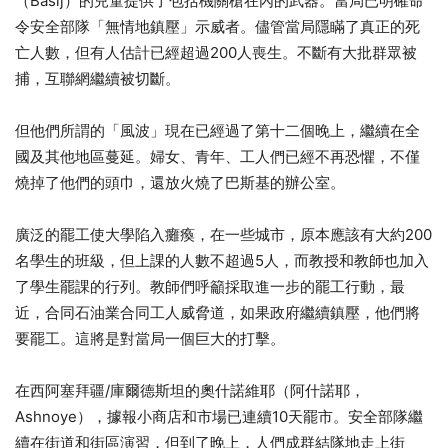
（Basij）的兒童提供了包括機關槍在內的武器。當局已明確命
令安全部隊「無情地鎮壓」示威者。儘管當局隱瞞了真正的死
亡人數，但有人估計已經超過200人喪生。不斷有大批群眾被
捕，互聯網繼續被切斷。
但他們所謂的「風波」現在已經過了第十二個晚上，繼續在全
國及其他地區蔓延。婦女、青年、工人們已經不再恐懼，不僅
燒掉了他們的頭巾，還放火燒了巴斯基的辦公室。
廣泛的罷工使大學陷入癱瘓，在一些城市，原本應該有大約200
名學生的班級，但上課的人數不超過5人，而教授和教師也加入
了學生罷課的行列。教師們呼籲採取進一步的罷工行動，最
近，合同石油業合同工人威脅道，如果政府繼續鎮壓，他們將
要罷工。這將是對當局一個巨大的打擊。
在西阿塞拜疆/庫爾德斯坦的奧什諾維耶（阿什諾耶，
Ashnoye），據報小商店和市場已連續10天罷市。安全部隊繼
續在街道和街區演習，但到了晚上，人們成群結隊地走上街