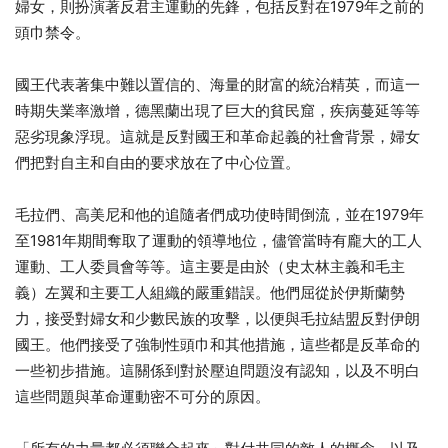
婦女，則扮演著反君主運動的先鋒，包括反對在1979年之前的
頭巾禁令。
國王代表著集中難以置信的、海量的財富的統治精英，而這一
時期失業率激增，德黑蘭出現了巨大的貧民窟，疾病蔓延等等
惡劣現象浮現。這就是反對國王和革命起義的社會背景，婦女
們把對自主和自由的要求放在了中心位置。
毛拉們、高美尼和他的追隨者們成功使時間倒流，並在1979年
至1981年期間奪取了運動的領導地位，儘管當時有龐大的工人
運動、工人委員會等等。這主要是由於（史太林主義和毛主
義）左翼和主要工人組織的嚴重錯誤。他們屈從於伊斯蘭勢
力，接受對婦女和少數民族的攻擊，以便與毛拉結盟反對伊朗
國王。他們接受了強制性頭巾和其他措施，這些都是反革命的
一些初步措施。這關係到對於壓迫問題沒有認知，以及不明白
這些問題與革命運動密不可分的原因。