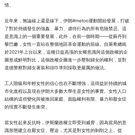
情。
近年來，無論線上還是線下，伊朗#metoo運動開始發展，打破
了對於持續發生的強姦、暴力、虐待行為的所有危險禁忌。這
是意識上的一個重要發展，此外，在前一個時期——從蘇丹到
黎巴嫩，女性一直站在整個地區革命運動的前線。自萊希總統
於2021年上台以來，這種日益高漲的女權意識與這個政權的企
圖形成鮮明對比，這個政權企圖進一步壓制婦女的權利，並對
道德警察對婦女著裝和頭巾準則採取更嚴厲的做法。
工人階級和年輕女性的信心也在不斷增強，這得益於持續的城
市化進程以及現在伊朗大多數大學生是女性的事實。女性人口
結構的這些變化與被推回家庭、面臨權利有限、暴力和厭女症
的現實不斷發生衝突。
當女性起來反抗時，伊斯蘭政權立即受到威脅，因為當局的意
識形態建立在厭女症、壓迫，尤其是對女性的剝削之上。從