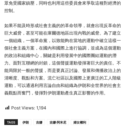
眾免受國家鎮壓，同時也利用這些委員會來爭取這種對經濟的
控制。
如果不能及時形成社會主義的的革命領導，就會出現反革命的
巨大威脅，甚至可能在庫爾德地區出現內戰的威脅。為了建立
一個組織，一個革命黨，以致能夠在當地的運動中確立這樣一
個社會主義方案，在國內和國際上進行協調，並成為這個運動
的政治和組織中心，關鍵是利用發展中的國際團結運動的潛
力。面對互聯網的封鎖，這個聲援運動發揮著巨大的責任。不
能局限於一般的聲援，而是要真正討論、發展和傳播政治上的
清晰度、觀點和方案。流亡社區以及國際上更廣泛的工人階級
運動，可以通過利用言論自由和組織為伊朗和全世界的社會主
義觀點而奮鬥，發揮對伊朗運動產生真正影響的作用。
Post Views:
1,194
TAGS
伊朗
吉娜
吉娜·阿米尼​​​​​​​
婦女權利