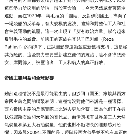
「所有的力量都必須聯合起來」對付共同的敵人的概念，以及
這些勢力所採用的所謂「階段革命論」，今天仍然威脅著這場
運動。而在1979年，與毛拉的「團結」反對伊朗國王，導向了
一場殘酷的反革命，有大規模的處決、逮捕和對整個工人和社
會主義運動的鎮壓。這一次出現了「所有政治力量」聯合起來
反對毛拉的威脅。前國王的家族在其兒子巴列維（Reza
Pahlavi）的領導下，正試圖影響運動並重新獲得支持，這是極
其危險的。這些勢力想要重新建立他們的統治，這不會導致婦
女、庫爾德人、被壓迫者、工人和窮人的真正解放。
帝國主義利益和全球影響
雖然這種情況不是最可能發生的，但沙阿（國王）家族與西方
帝國主義之間的聯繫表明，這種情況對他們來說是一種選擇。
西方帝國主義的反應實際上比過去更加含蓄，因為他們正在尋
找俄羅斯石油和天然氣的替代品。而伊朗擁有世界第二大天然
氣儲量和第五大石油儲量。他們也對不斷增長的運動感到恐
懼，因為與2009年不同的是，現階段西方似乎並不抱有真正的