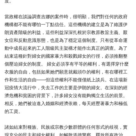
度。
當政權在談論調查吉娜的案件時，很明顯，我們對任何的政府
機構都不能有哪怕一丁點信任。這些機構的建立是為了維護伊
朗資產階級的利益，這些利益深深扎根於宗教原教旨主義、厭
女症和反動意識形態，也是為了穩定這個制度。只有從革命運
動中成長起來的工人階級民主架構才能作出真正的調查。為了
結束這種針對婦女的國家暴力和殺戮婦女的行徑，必須推翻整
個壓迫婦女的制度。 婦女必須享有平等的權利，有選擇穿什麼
衣服的自由，包括如果她們願意就戴頭巾的權利，有在哪裡工
作和生活的自由——但這些權利不能僅僅紙上談兵。在這場新
冠疫情大流行中，失去工作的主要是伊朗的婦女。在深刻的經
濟危機和貧困的背景下，許多婦女沒有能夠獨立生活的前景。
相反，她們被迫進入婚姻和經濟依賴，每天經歷著暴力和極低
的工資。
諸如結束對種族、民族或宗教少數群體的任何形式的歧視，實
現充分的民主和婦女權利，如解散道德警察、釋放所有政治