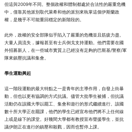
但這與2009年不同。整個政權和體制都處於合法性的嚴重危機
中，僅靠其他派別取代萊希和他的派別來執掌這個伊斯蘭政
權，是幾乎不可能重回穩定的新階段的。
此外，政權的安全部隊似乎陷入了嚴重的危機並且筋疲力盡。
大量人員流失，據報甚至有士兵倒戈支持運動。他們需要在國
外招募新人，在一些城市實質上已經沒有足夠的巴斯基/警察/軍
隊來鎮壓抗議和集會。
學生運動興起
這一階段運動的最大特點之一是青年的主導作用，自發上街暴
動，但也以更有協調的方式抗議。儘管大批學生被捕，但抗議
活動仍在該國大學以罷工、集會和遊行的形式繼續進行。該國
數十所大學正在罷課，他們的學生已經宣布他們將不上任何線
上或是線下的課堂。好幾間大學都有教授宣布聲援學生，並抗
議伊朗正在進行的鎮壓和殺戮，因而也暫停上課。