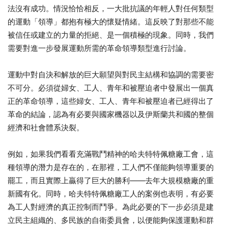
法沒有成功。情況恰恰相反，一大批抗議的年輕人對任何類型
的運動「領導」都抱有極大的懷疑情緒。這反映了對那些不能
被信任或建立的力量的拒絕、是一個積極的現象。同時，我們
需要對進一步發展運動所需的革命領導類型進行討論。
運動中對自決和解放的巨大願望與對民主結構和協調的需要密
不可分。必須從婦女、工人、青年和被壓迫者中發展出一個真
正的革命領導，這些婦女、工人​​​​​​​、青年和被壓迫者​​​​​​​已經得出了
革命的結論，認為有必要與國家機器以及伊斯蘭共和國的整個
經濟和社會體系決裂。
例如，如果我們看看充滿戰鬥精神的哈夫特特佩糖廠工會，這
種領導的潛力是存在的，在那裡，工人們不僅能夠領導重要的
罷工，而且實際上贏得了巨大的勝利——去年大規模糖廠的重
新國有化。同時，哈夫特特佩糖廠工人的案例也表明，有必要
為工人對經濟的真正控制而鬥爭。為此必要的下一步必須是建
立民主組織的、多民族的自衛委員會，以便能夠保護運動和群