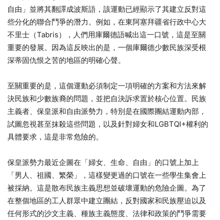
自由」並將其翻譯成波斯語，該運動已經顯示了其建立反對這
些分化的聯合鬥爭的潛力。例如，在東阿塞拜疆省行政中心大
不里士（Tabris），人們用庫爾德語喊出這一口號，這是至關
重要的發展。因為這反映出的是，一個庫爾德少數民族深受根
深蒂固仇恨之苦的地區的明確心聲。
至關重要的是，這個運動必須制定一項明確的方案和方法來解
決民族和少數族裔的問題，並把自決訴求置於核心位置。民族
主義者、保皇派和自由派勢力，特別是在國際團結運動內部，
試圖忽視甚至抹殺這些問題，以及針對婦女和LGBTQI+權利的
具體要求，這是非常危險的。
保皇派勢力最近企圖在「婦女、生命、自由」的口號上加上
「男人、祖國、繁榮」，這樣變更過的口號在一些學生集會上
被採納。這是散布民族主義思想並破壞運動的危險企圖。為了
在整個地區的工人群眾中建立團結，反對國家和民族壓迫以及
任何形式的沙文主義、種族主義態度、法律和政策的鬥爭需要