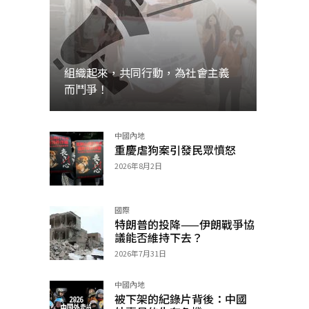
組織起來，共同行動，為社會主義
而鬥爭！
中國內地
加入
重慶虐狗案引發民眾憤怒
2026年8月2日
國際
特朗普的投降——伊朗戰爭協
議能否維持下去？
2026年7月31日
中國內地
被下架的紀錄片背後：中國