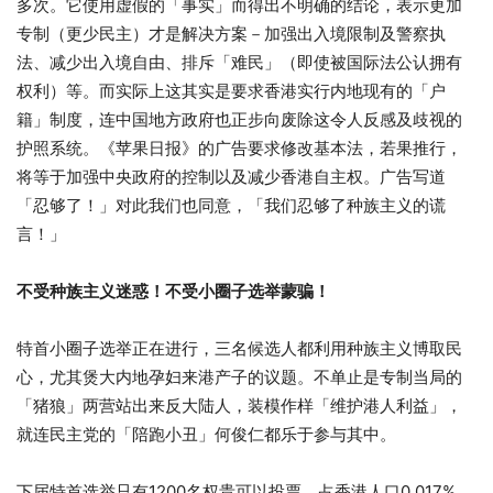
多次。它使用虚假的「事实」而得出不明确的结论，表示更加
专制（更少民主）才是解决方案－加强出入境限制及警察执
法、减少出入境自由、排斥「难民」（即使被国际法公认拥有
权利）等。而实际上这其实是要求香港实行内地现有的「户
籍」制度，连中国地方政府也正步向废除这令人反感及歧视的
护照系统。《苹果日报》的广告要求修改基本法，若果推行，
将等于加强中央政府的控制以及减少香港自主权。广告写道
「忍够了！」对此我们也同意，「我们忍够了种族主义的谎
言！」
不受种族主义迷惑！不受小圈子选举蒙骗！
特首小圈子选举正在进行，三名候选人都利用种族主义博取民
心，尤其煲大内地孕妇来港产子的议题。不单止是专制当局的
「猪狼」两营站出来反大陆人，装模作样「维护港人利益」，
就连民主党的「陪跑小丑」何俊仁都乐于参与其中。
下届特首选举只有1200名权贵可以投票，占香港人口0.017%，