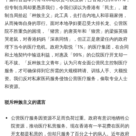
但专制当局却要愚弄我们，令我们误以为香港有「民主」。建
制当局拾起「种族主义」此工具，去打击内地人和菲藉家佣，
从而掩饰自身的罪行。面对本地孕妇要忍受大排长龙、公营医
院不胜重负的困境，「猪营」的唐英年和「狼营」的梁振英猫
哭老鼠，对香港妈妈「深表同情」，但正正是唐梁任内的政府
埋下当今的医疗危机。政府为取悦「1%」的医疗集团，在合同
和土地契约中输送利益，对惠及「99%」的公院医疗开支却一
毛不拔。「反种族主义青年」认为只有全面公营民主控制医疗
服务，才可确保得到它所需的大规模聘请、训练人手、大额投
资。我们反对私家医药服务侵蚀公营医疗服务，偷取专业人士
和资源。
驳斥种族主义的谎言
公营医疗服务因资源不足而负荷过重。政府有意识地牺牲公
院资源，推动医疗私营服务。现在香港有一半花费在医药的
开支都是私营的，但却只服务了百分之十的病人。近年政府