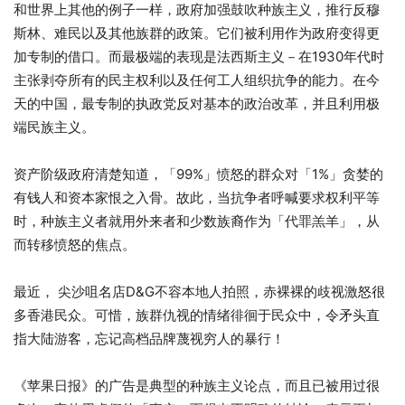
和世界上其他的例子一样，政府加强鼓吹种族主义，推行反穆
斯林、难民以及其他族群的政策。它们被利用作为政府变得更
加专制的借口。而最极端的表现是法西斯主义－在1930年代时
主张剥夺所有的民主权利以及任何工人组织抗争的能力。在今
天的中国，最专制的执政党反对基本的政治改革，并且利用极
端民族主义。
资产阶级政府清楚知道，「99%」愤怒的群众对「1%」贪婪的
有钱人和资本家恨之入骨。故此，当抗争者呼喊要求权利平等
时，种族主义者就用外来者和少数族裔作为「代罪羔羊」，从
而转移愤怒的焦点。
最近， 尖沙咀名店D&G不容本地人拍照，赤裸裸的歧视激怒很
多香港民众。可惜，族群仇视的情绪徘徊于民众中，令矛头直
指大陆游客，忘记高档品牌蔑视穷人的暴行！
《苹果日报》的广告是典型的种族主义论点，而且已被用过很