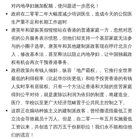
对内地孕妇施加配额，使问题进一步恶化！
政府在二零零二年大幅度减少培训医生，造成今天的公院医
生严重不足和长期工作超时
唐英年和梁振英假惺惺站在香港的普通家庭一方，忽然对恶
劣的公共服务表示愤怒，但他们却支持一个基层家庭无法参
与的小圈子选举。唐英年和其他建制派政客现在呼吁北京介
入，修改基本法，甚至释法以阻止内地孕妇，让中国独裁政
权有机会再次干预香港事务。
政府政策向有钱人倾斜，纵容「地产霸权」。它推行全世界
最低的利得税率（比起华尔街更低）和给予投资香港的有钱
人实时享有居留权。只有一个方法让香港和大陆的贫苦家庭
得到公平对待，就是废除以利润为依归的制度，将建造业、
医疗、学校以至更广大经济范畴置于公共民主控制之下。
这群正在煽动种族主义的建制派政客，曾经撒谎指最低工资
立法会导致裁员十万人。但是，自二零一一年五月实施最低
工资以来，共创造了四万五千份新职位！我们永不能相信他
们的谎言！