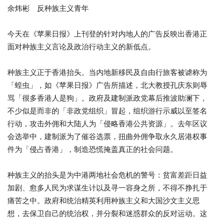
余炜彬 反种族主义青年
今天在《苹果日报》上刊登的针对内地人的广告反映出香港正
面对种族主义言论及政治行动主义的新低点。
种族主义正于香港抬头。当内地新移民及自由行旅客被谑称为
「蝗虫」，如《苹果日报》广告所描述，北大教授孔庆东则辱
骂「很多香港人是狗」。政府及建制派政党幕后推波助澜下，
不少似是而非的「非政党组织」冒起，组织游行示威以至签名
行动，攻击外佣和大陆人为「侵略香港公共资源」。去年区议
会选举中，建制派为了催谷选票，扭曲外佣争取永久居港权事
件为「侵占香港」，制造恐慌掩盖真正的社会问题。
种族主义的抬头是为中港两地社会危机的警号：贫富差距日益
加剧、愈多人民为求谋生计以及寻一容身之所，不得不挣扎于
痛苦之中。政府和统治精英利用种族主义和大国沙文主义思
想，去保卫自己的统治权，并分裂和迷惑群众的反对运动。这