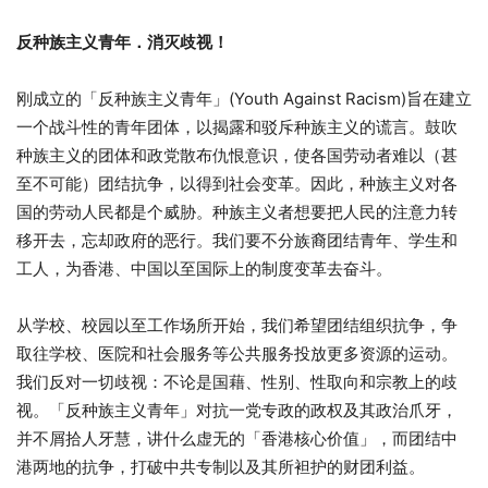
反种族主义青年．消灭歧视！
刚成立的「反种族主义青年」(Youth Against Racism)旨在建立
一个战斗性的青年团体，以揭露和驳斥种族主义的谎言。鼓吹
种族主义的团体和政党散布仇恨意识，使各国劳动者难以（甚
至不可能）团结抗争，以得到社会变革。因此，种族主义对各
国的劳动人民都是个威胁。种族主义者想要把人民的注意力转
移开去，忘却政府的恶行。我们要不分族裔团结青年、学生和
工人，为香港、中国以至国际上的制度变革去奋斗。
从学校、校园以至工作场所开始，我们希望团结组织抗争，争
取往学校、医院和社会服务等公共服务投放更多资源的运动。
我们反对一切歧视：不论是国藉、性别、性取向和宗教上的歧
视。「反种族主义青年」对抗一党专政的政权及其政治爪牙，
并不屑拾人牙慧，讲什么虚无的「香港核心价值」，而团结中
港两地的抗争，打破中共专制以及其所袒护的财团利益。