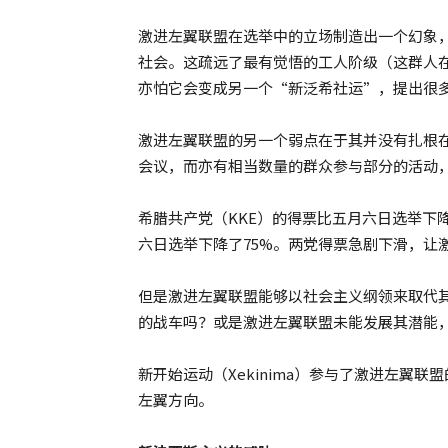
激进左翼联盟在选举中的立场制造出一个幻象
社会。这疏远了最有觉悟的工人阶级（这群人
亦怕它会变成另一个“新泛希社运”，提出很
激进左翼联盟的另一个弱点在于其并没有扎根
会议，而亦有相当数量的群众参与部分的活动
希腊共产党（KKE）的得票比五月六日选举下降了
六日选举下降了75%。两党得票急剧下滑，让
但是激进左翼联盟能够以社会主义纲领来取代
的战车吗？或是激进左翼联盟未能发展其潜能
新开始运动（Xekinima）参与了激进左翼
左翼方向。