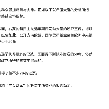
的群众强加痛苦与灾难。正如以下就希腊大选的分析所结
够终结这场噩梦。
方面，右翼的新民主党选举期间发动大量的恐吓宣传，得以
。纵使如此，公开支持欧盟、国际货币基金会和欧洲中央银
少于50%。
未在选举获得最多的票数，因而得不到额外赠送的50席，仍然
翼政党所得的票数中最高的。
得了差不多7%的选票。
机和“三头马车”的政策下所造成的政治动荡。