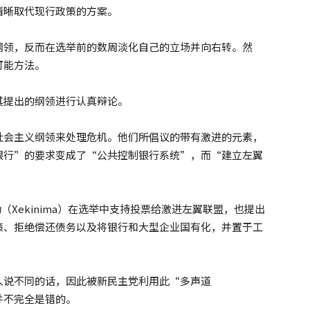
清晰取代现行政策的方案。
纲领，反而在选举前的数周淡化自己的立场并向右转。然
可能方法。
其提出的纲领进行认真辩论。
社会主义纲领来处理危机。他们所倡议的带有激进的元素，
银行”的要求变成了“公共控制银行系统”，而“建立左翼
。
（Xekinima）在选举中支持投票给激进左翼联盟，也提出
策、拒绝偿还债务以及将银行和大型企业国有化，并置于工
人说不同的话，因此被新民主党利用此“多声道
并不完全是错的。