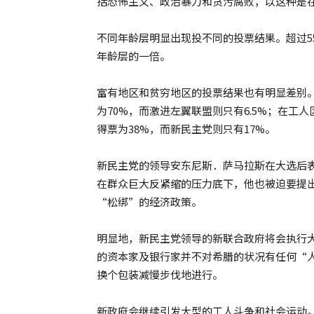
括恐怖主义、政治暴力和贪污腐败，以这种是
不同年龄层明显出现投不同的投票结果。超过55
年龄层的一倍。
富有地区和贫穷地区的投票结果也有明显差别。
为70%，而激进左翼联盟则只有6.5%；在工人区
得票为38%，而新民主党则只有17%。
新民主党的领导安东尼斯．萨马拉斯在大选后
在群众巨大反紧缩的压力底下，他也被迫要提
“松绑”的经济政策。
明显地，新民主党领导的新联合政府将会执行
的资本家及银行家并不对希腊的状况有任何“
换个包装减慢步伐地进行。
新政府会继续引发大型的工人斗争和社会运动