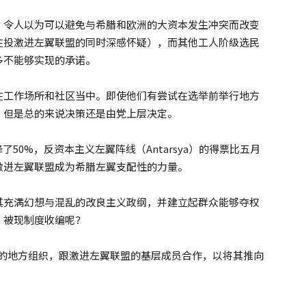
，令人以为可以避免与希腊和欧洲的大资本发生冲突而改变
在投激进左翼联盟的同时深感怀疑），而其他工人阶级选民
多不能够实现的承诺。
在工作场所和社区当中。即使他们有尝试在选举前举行地方
，但是总的来说决策还是由党上层决定。
50%，反资本主义左翼阵线（Antarsya）的得票比五月
激进左翼联盟成为希腊左翼支配性的力量。
其充满幻想与混乱的改良主义政纲，并建立起群众能够夺权
，被现制度收编呢？
联盟的地方组织，跟激进左翼联盟的基层成员合作，以将其推向