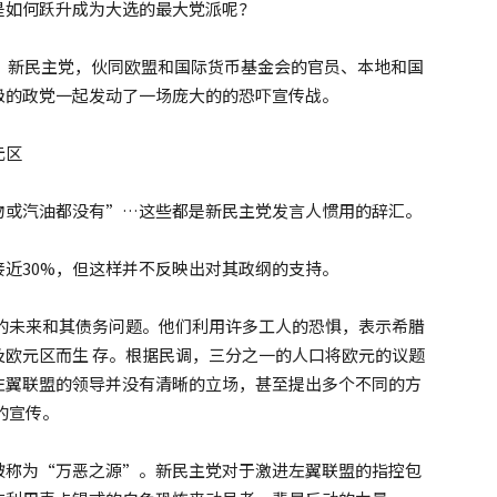
是如何跃升成为大选的最大党派呢？
动。新民主党，伙同欧盟和国际货币基金会的官员、本地和国
级的政党一起发动了一场庞大的的恐吓宣传战。
元区
物或汽油都没有”…这些都是新民主党发言人惯用的辞汇。
接近30%，但这样并不反映出对其政纲的支持。
的未来和其债务问题。他们利用许多工人的恐惧，表示希腊
欧元区而生 存。根据民调，三分之一的人口将欧元的议题
左翼联盟的领导并没有清晰的立场，甚至提出多个不同的方
的宣传。
被称为“万恶之源”。新民主党对于激进左翼联盟的指控包