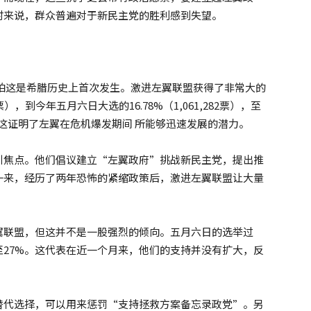
时来说，群众普遍对于新民主党的胜利感到失望。
怕这是希腊历史上首次发生。激进左翼联盟获得了非常大的
 票），到今年五月六日大选的16.78%（1,061,282票），至
票）。这证明了左翼在危机爆发期间 所能够迅速发展的潜力。
引焦点。他们倡议建立“左翼政府”挑战新民主党，提出推
一来，经历了两年恐怖的紧缩政策后，激进左翼联盟让大量
翼联盟，但这并不是一股强烈的倾向。五月六日的选举过
27%。这代表在近一个月来，他们的支持并没有扩大，反
替代选择，可以用来惩罚“支持拯救方案备忘录政党”。另