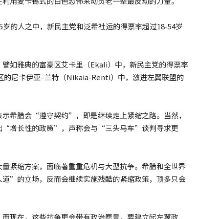
在利用麦卡锡式的白色恐怖来动员老一辈最反动的力量。
岁的人之中，新民主党和泛希社运的得票率超过18-54岁
譬如雅典的富豪区艾卡里（Ekali）中，新民主党的得票率
的尼卡伊亚–兰特（Nikaia-Renti）中，激进左翼联盟的
表示希腊会“遵守契约”，即是继续走上紧缩之路。当然，
出“增长性的政策”，声称会与“三头马车”谈判寻求更
大量紧缩方案，面临著重重危机与大型抗争。希腊和全世界
人道”的立场，反而会继续实施残酷的紧缩政策，顶多只会
。而现在，这些抗争更会带有政治愿景，要建立起左翼政