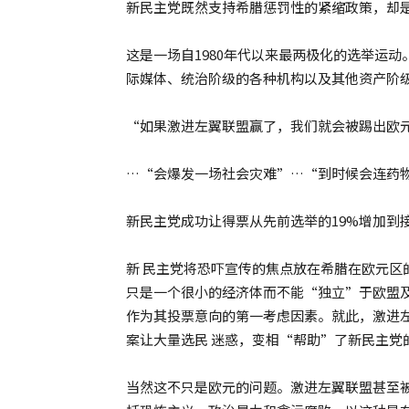
新民主党既然支持希腊惩罚性的紧缩政策，却
这是一场自1980年代以来最两极化的选举运
际媒体、统治阶级的各种机构以及其他资产阶
“如果激进左翼联盟赢了，我们就会被踢出欧
…“会爆发一场社会灾难”…“到时候会连药
新民主党成功让得票从先前选举的19%增加到
新 民主党将恐吓宣传的焦点放在希腊在欧元区
只是一个很小的经济体而不能“独立”于欧盟及
作为其投票意向的第一考虑因素。就此，激进
案让大量选民 迷惑，变相“帮助”了新民主党
当然这不只是欧元的问题。激进左翼联盟甚至