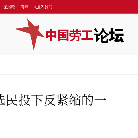
💰捐款
网店
✊加入我们
论坛
中国劳工
际
专题
💰捐款
网店
✊加入我们
More
.
选民投下反紧缩的一