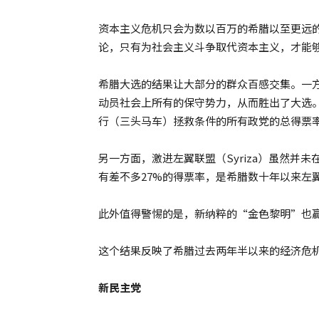
资本主义危机只会为数以百万的希腊以至更远
论，只有为社会主义斗争取代资本主义，才能
希腊大选的结果让大部分的群众百感交集。一
动员社会上所有的保守势力，从而胜出了大选
行（三头马车）拯救条件的所有政党的总得票率
另一方面，激进左翼联盟（Syriza）虽然并
有差不多27%的得票率，是希腊数十年以来左
此外值得警惕的是，新纳粹的“金色黎明”也赢
这个结果反映了希腊过去两年半以来的经济危
新民主党