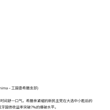
ma – 工国委希腊支部)
长时间舒一口气。希腊亲紧缩的新民主党在大选中小胜后的
班牙国债收益率突破7%的爆破水平。