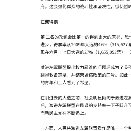
府。这会强化群众的战斗性和坚决性，纵使暂
左翼得票
第 二名的政党会比第一的得到更大的庆祝，恐
进步，得票率从2009年大选的4.6%（315,627
现在六月十七日大选的27%（1,655,053
激进左翼联盟提出权力属谁的问题后成为了吸
翻拯救备忘录，并结束紧缩政策的口号。如此
的青年和工人看到了希望。
在刚过去的大选之前，社会明显倾向于激进左
后，激进左翼联盟在民调的支持率一下子跃升至
而新民主党在不断追上。
一方面，人民将激进左翼联盟看作是唯一一个