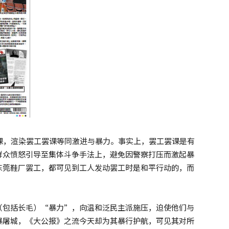
罢课，渲染罢工罢课等同激进与暴力。事实上，罢工罢课是有
群众愤怒引导至集体斗争手法上，避免因警察打压而激起暴
东莞鞋厂罢工，都可见到工人发动罢工时是和平行动的，而
（包括长毛）“暴力”，向温和泛民主派施压，迫使他们与
暴屠城，《大公报》之流今天却为其暴行护航，可见其对所