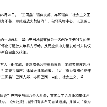
3年5月20日，‘工国委’瑞典支部、亦即瑞典‘社会主义正
服务不善，示威者放火焚烧汽车、破坏购物中心，以及袭击
爆发的一场暴动，是由于当地警察枪杀一名69岁手无吋铁的老
吁停止打砸放火等暴力行动，反而应集中力量发动街头抗议
等新自由主义政策。
逾30万人上街示威，要求降低公交车辆票价，示威者瘫痪各地
，引发警方镇压并逮捕大批示威者，并以‘身为有组织犯罪
‘工国委’巴西支部、亦即巴西‘自由、社会主义、革
“工国委”巴西支部竭力介入斗争，宣传以工会斗争和集体占
行为。《大公报》指我们有多名同志被逮捕，并被以“身为