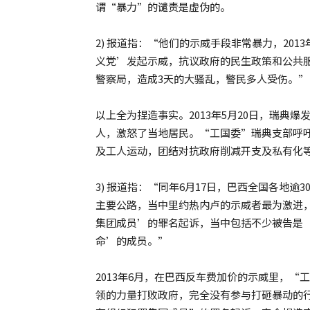
谓“暴力”的谴责是虚伪的。
2) 报道指：“他们的示威手段非常暴力，201
义党’发起示威，抗议政府的民生政策和公共
警察局，造成3天的大骚乱，警民多人受伤。”
以上全为捏造事实。2013年5月20日，瑞典
人，激怒了当地居民。“工国委”瑞典支部呼
及工人运动，团结对抗政府削减开支及私有化
3) 报道指：“同年6月17日，巴西全国各地
主要公路，当中里约热内卢的示威者最为激进
集团成员’的罪名起诉，当中包括不少被告是
命’的成员。”
2013年6月，在巴西反车费加价的示威里，
领的力量打败政府，完全没有参与打砸暴动的