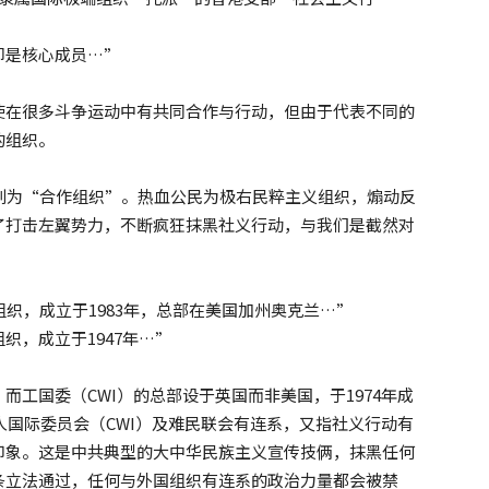
却是核心成员…”
使在很多斗争运动中有共同合作与行动，但由于代表不同的
的组织。
并列为“合作组织”。热血公民为极右民粹主义组织，煽动反
了打击左翼势力，不断疯狂抹黑社义行动，与我们是截然对
组织，成立于1983年，总部在美国加州奥克兰…”
织，成立于1947年…”
工国委（CWI）的总部设于英国而非美国，于1974年成
人国际委员会（CWI）及难民联会有连系，又指社义行动有
印象。这是中共典型的大中华民族主义宣传技俩，抹黑任何
条立法通过，任何与外国组织有连系的政治力量都会被禁