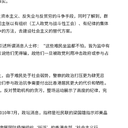
事实。
为反资本主义、反失业与反贫穷的斗争手段，同时了解到，群
们主张以有组织（工人政党与战斗性工会）、有纪律的集体
争的方法，去建设社会主义的替代方案。
并引述所谓消息人士称：“这些难民坐监都不怕，皆为监中有
以说他们无得输，故他们一旦被政党利用冲击政府或参与占
上，由于难民处于社会弱势，警察的政治打压更为肆无忌
他们参与政治抗争需要付出比香港居民更大的代价和牺牲。
策，反对赞助机构的贪污，整场运动展示了高度的纪律，完
2010年7月，政坛消息，指称是社民联的梁国雄指示邓美晶
立隶属国际极端组织‘托派’的香港支部‘社会主义行