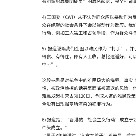
有组织犯罪集团成员”的罪名起诉，完全捏造
4) 工国委（CWI）从不认为群众应以暴动作
众在绝望的社会条件下会以暴动作为反应。我
行动，例如工人罢工和占领手段，作为群众斗
5) 报道诬陷我们企图以难民作为“打手”，
得食、有得住，仲有人工收，总比遣返好，可
中…”。
这段抹黑是对抗争中的难民极大的侮辱。事实
惮，被政治检控的话甚至面临被遣返的风险。
难民发起扎营占领120日，争取人道的难民政
全没有出现报章所渲染的犯罪行为。
6) 报道指：“香港的‘社会主义行动’成立于
牵头成立。”
“早于3年前透过‘入室女弟子’邓美晶，成