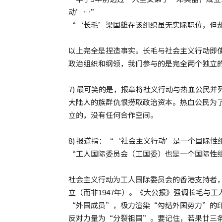
动’…”
“‘长毛’梁国雄在该组织虽无实际职位，但
以上完全是捏造事实。长毛与社会主义行动即
政治组织和纲领，我们参与的是完全两个独立
7) 最可笑的是，报章将社义行动与热血公民
大陆人的族群仇恨捞取政治资本。热血公民为
立的，没有任何合作空间。
8) 报道指：“‘社会主义行动’是一个国际性
“工人国际委员会（工国委）也是一个国际性组
社会主义行动为工人国际委员会的香港支持者，而
立（而非1947年）。《大公报》强调长毛与工
“外国成员”，极力渲染“勾结外国势力”的
反对力量为“分裂祖国”。要记住，若果廿三