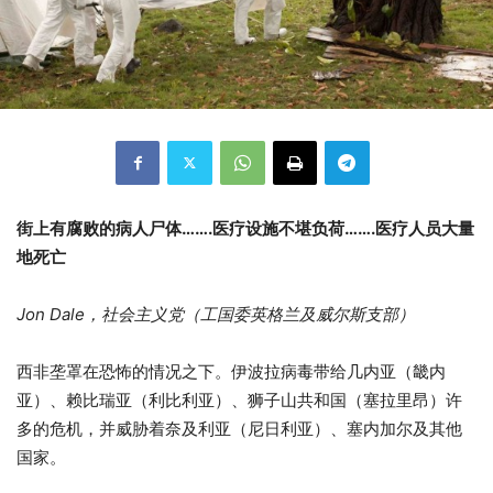
街上有腐败的病人尸体…….医疗设施不堪负荷…….医疗人员大量
地死亡
Jon Dale，社会主义党（工国委英格兰及威尔斯支部）
西非垄罩在恐怖的情况之下。伊波拉病毒带给几内亚（畿内
亚）、赖比瑞亚（利比利亚）、狮子山共和国（塞拉里昂）许
多的危机，并威胁着奈及利亚（尼日利亚）、塞内加尔及其他
国家。