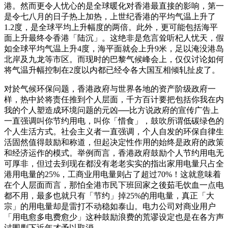
港。然而更令人忧心的是全球暖化对香港最直接的影响，第一
是令七八月的日子热上加热，上世纪香港的平均气温上升了
1.2度，是全球平均上升幅度的两倍。此外，更可能包括海平
面上升最终令香港「陆沉」。这绝非是危言耸听杞人忧天，假
如全球平均气温上升4度，海平面就会上升9米，足以淹没港岛
北岸及九龙等市区。而现时的巴黎气候峰会上，仅仅讨论如何
将气温升幅控制在2度以内都已经令各大国互相倾轧扯皮了。
对於气候环保问题，香港政府与世界各地的资产阶级政府一
样，热中於将责任推到个人层面，千方百计要把包括你我在内
我的个人塑造成环境问题的元凶──比方说政府的宣传广告上
一直强调叫你节约用电，叫你「惜食」，鼓吹所谓低碳绿色的
个人生活方式。社会主义者一直强调，个人自发的环保自律生
活固然值得鼓励和称道，但起决定性作用的始终是政府的政策
和经济运作的模式。举例而言，香港政府鼓励个人节约用电无
可厚非，但过去到现在都没有老老实实的指出家用电量只占全
港用电量的25%，工商业用电量则占了超过70%！这就意味着
在个人层面而言，那怕全港市民下班回家之後茹毛饮血一点电
都不用，最多也就只有「节约」掉25%的用电量，真正「大
宗」的用电量却是雷打不动稳如泰山。电力公司对商业用户
「用电愈多电费愈少」这种鼓励浪费的荒谬设定也是在各方声
讨围剿下近年才予以取消。