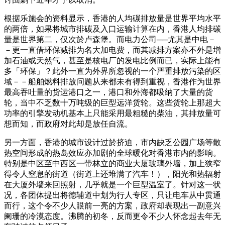
根据乐施会的资料显示，香港的人均碳排放量是世界平均水平
的两倍，如果将城市排碳及入口运输计算在内，香港人均排碳
量是世界第二，仅次於卢森堡。而电力公司──尤其是中电－
－更一直借环保减排为名大加电费，而其减排方案亦不外是增
加石油或天然气，甚至是核电厂的发电比例而已，实际上能有
多「环保」？此外一直为外界所忽视的一个严重排放污染的区
域－－船舶燃料排放问题从来都未有得到重视，香港作为世界
最高吞吐量的货运港口之一，港口和外海都吸纳了大量的货
轮，当中不乏数十万吨级的巨型远洋货轮。这些货轮上那超大
功率的引擎发动机基本上只能采用最粗糙的柴油，其排放量可
想而知，而政府对此却是放任自流。
另一方面，香港的城市设计过於挤迫，市内缺乏公园广场等散
热空间形成的热岛效应亦加剧的全球暖化对香港市内的影响。
特别是中区至中西区一带林立的商业大厦玻璃外墙，加上狭窄
得令人窒息的街道（街道上还堆满了汽车！），阳光和热辐射
在大厦外墙来回照射，几乎就是一个巨型温室了。针对这一状
况，各团体提出将德辅道中划为行人专区，只让电车从中贯通
而行，这个令不少人眼前一亮的方案，政府却表现出一副意兴
阑珊的冷漠态度。沸腾的初冬，反而更令不少人怀念起去年无