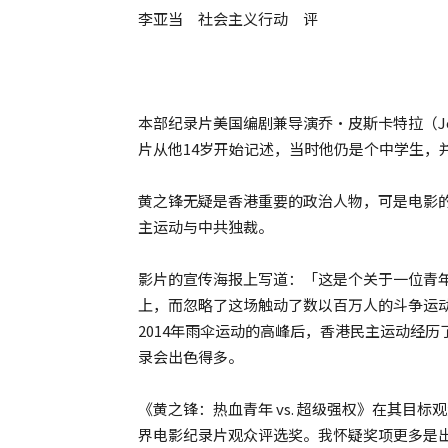
李亚当 社会主义行动 评
本部纪录片美国编剧兼导演乔‧皮斯卡特拉（Joe 
片从他14岁开始记述，当时他仍是个中学生，
黄之锋无疑是香港重要的政治人物，可是电影
主运动与中共独裁。
影片的宣传海报上写道：「这是个关于一位青
上，而忽略了这场触动了数以百万人的斗争运
2014年雨伞运动的高峰后，香港民主运动经
录会出色得多。
《黄之锋：热血青年 vs. 超级强权》在其目
界电影纪录片观众评选奖。我怀疑奖项更多是