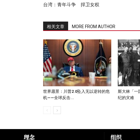
台湾：青年斗争 捍卫女权
相关文章
MORE FROM AUTHOR
世界愿景：川普2.0坠入无以逆转的危
斯大林「一
机——全球反击...
纪的灾难
理念
组织