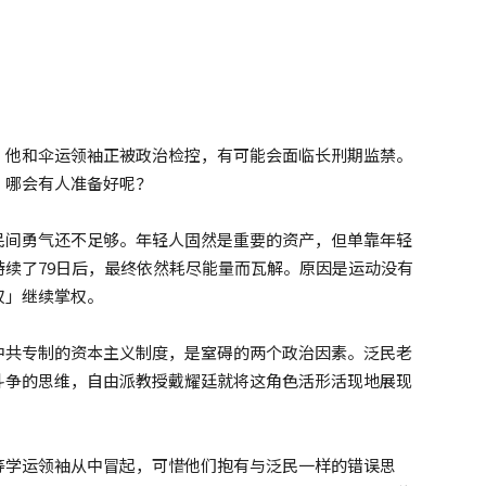
。他和伞运领袖正被政治检控，有可能会面临长刑期监禁。
，哪会有人准备好呢？
民间勇气还不足够。年轻人固然是重要的资产，但单靠年轻
续了79日后，最终依然耗尽能量而瓦解。原因是运动没有
权」继续掌权。
中共专制的资本主义制度，是窒碍的两个政治因素。泛民老
斗争的思维，自由派教授戴耀廷就将这角色活形活现地展现
等学运领袖从中冒起，可惜他们抱有与泛民一样的错误思