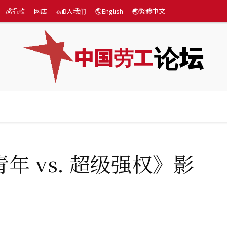
💰捐款
网店
✊加入我们
🌎English
🌏繁體中文
论坛
中国劳工
际
专题
💰捐款
网店
✊加入我们
🌎English
年 vs. 超级强权》影