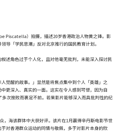
Piscatella）拍摄，描述20岁香港政治人物黄之锋。影
并领导「学民思潮」反对北京推行的国民教育计划。
的叙述角色过于个人化，且对他毫无批判，未能深入探讨民
年人觉醒的故事。」显然是将焦点集中到个人「英雄」之
动中更深入、真实的一面。这实在令人感到可惜，因为自
历了多次挫败而裹足不前。若果影片能够深入而具批判性的纪
标观众，海该群体中大获好评。该片在1月赢得辛丹斯电影节世
出于对香港群众运动的同情与敬佩，多于对影片本身的欣