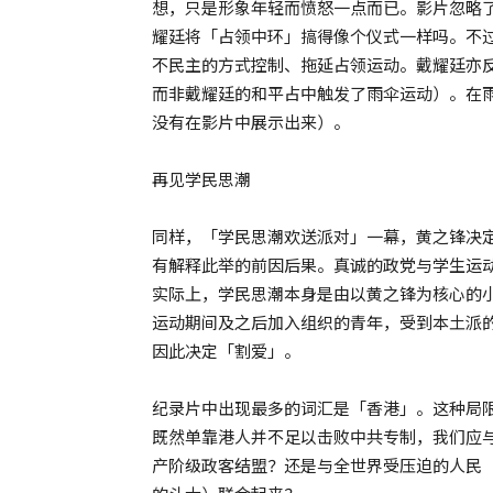
想，只是形象年轻而愤怒一点而已。影片忽略
耀廷将「占领中环」搞得像个仪式一样吗。不
不民主的方式控制、拖延占领运动。戴耀廷亦反
而非戴耀廷的和平占中触发了雨伞运动）。在
没有在影片中展示出来）。
再见学民思潮
同样，「学民思潮欢送派对」一幕，黄之锋决
有解释此举的前因后果。真诚的政党与学生运
实际上，学民思潮本身是由以黄之锋为核心的
运动期间及之后加入组织的青年，受到本土派
因此决定「割爱」。
纪录片中出现最多的词汇是「香港」。这种局
既然单靠港人并不足以击败中共专制，我们应
产阶级政客结盟？还是与全世界受压迫的人民