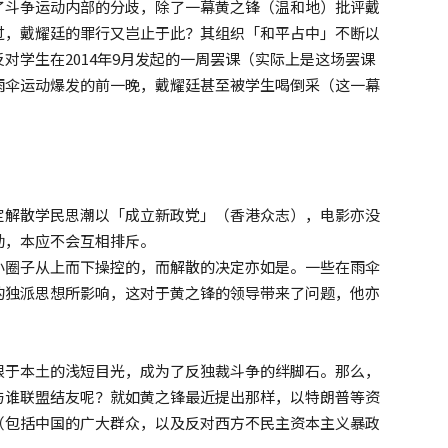
了斗争运动内部的分歧，除了一幕黄之锋（温和地）批评戴
过，戴耀廷的罪行又岂止于此？其组织「和平占中」不断以
对学生在2014年9月发起的一周罢课（实际上是这场罢课
雨伞运动爆发的前一晚，戴耀廷甚至被学生喝倒采（这一幕
定解散学民思潮以「成立新政党」（香港众志），电影亦没
动，本应不会互相排斥。
小圈子从上而下操控的，而解散的决定亦如是。一些在雨伞
的独派思想所影响，这对于黄之锋的领导带来了问题，他亦
限于本土的浅短目光，成为了反独裁斗争的绊脚石。那么，
与谁联盟结友呢？就如黄之锋最近提出那样，以特朗普等资
（包括中国的广大群众，以及反对西方不民主资本主义暴政