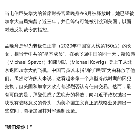
当电信巨头华为的首席财务官孟晚舟在9月被释放时，她已经被
加拿大当局拘留了近三年，并且等待可能被引渡到美国，以面
对违反制裁令的指控。
孟晚舟是华为老板任正非（2020年中国富人榜第150位）的长
女，相当于中共的”皇室成员”。在她飞回中国的同一天，斯帕弗
（Michael Spavor）和康明凯（Michael Kovrig）登上了从北
京返回加拿大的飞机。中国官员以未指明的“疾病”为由释放了他
们。虽然对许多人来说，这看起来像一个典型冷战时期的囚犯
交换，但美国和加拿大政府都强烈否认有任何交易。然而，最
有可能的是，拜登促成了孟晚舟的释放，向习近平政权抛出一
块没有战略意义的骨头，为美帝国主义真正的战略业务腾出一
些空间，包括加强其对华遏制政策。
“我们爱你！
”