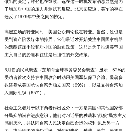
做出的决定，拜登也在继续。选在这一时机发布消息显然是为
了增加对中国的压力并测试其反应。北京回应道，美军的存在
违反了1979年中美之间的协定。
高层立场的转变同时，美国公众舆论也在转变。当然，这也是
受到资产阶级媒体的操弄，它们最近才开始关注中国国家机器
的残酷镇压手段和对小国的胁迫政策。这只是为了推进美帝国
主义自己的胁迫和往往是压迫性的外交政策。
8月份的民意调查（芝加哥全球事务委员会调查）显示，52%的
受访者首次支持在中国攻台时动用美国军队保卫台湾。显著多
数还赞成美国承认台湾为独立国家（69%），以及支持台湾加
入国际组织（65%）。
社会主义者对于以下两者作出区分：一方是美国和其他国家部
分民众的潜在进步意识，他们对习近平的独裁和“战狼”民族主义
感到厌恶，并认同台湾人民决定自己命运的权利;以及另一方
面，统治阶级的虚伪手段，对他们来说，独裁、民主、民族自