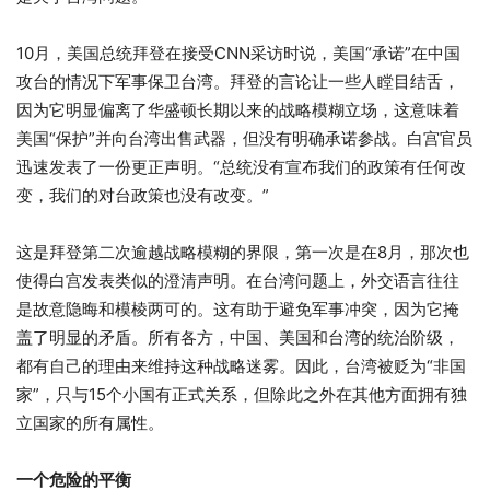
10月，美国总统拜登在接受CNN采访时说，美国“承诺”在中国
攻台的情况下军事保卫台湾。拜登的言论让一些人瞠目结舌，
因为它明显偏离了华盛顿长期以来的战略模糊立场，这意味着
美国“保护”并向台湾出售武器，但没有明确承诺参战。白宫官员
迅速发表了一份更正声明。“总统没有宣布我们的政策有任何改
变，我们的对台政策也没有改变。”
这是拜登第二次逾越战略模糊的界限，第一次是在8月，那次也
使得白宫发表类似的澄清声明。在台湾问题上，外交语言往往
是故意隐晦和模棱两可的。这有助于避免军事冲突，因为它掩
盖了明显的矛盾。所有各方，中国、美国和台湾的统治阶级，
都有自己的理由来维持这种战略迷雾。因此，台湾被贬为“非国
家”，只与15个小国有正式关系，但除此之外在其他方面拥有独
立国家的所有属性。
一个危险的平衡