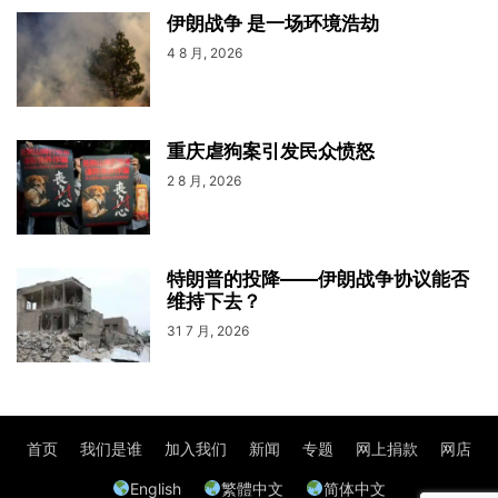
伊朗战争 是一场环境浩劫
4 8 月, 2026
重庆虐狗案引发民众愤怒
2 8 月, 2026
特朗普的投降——伊朗战争协议能否
维持下去？
31 7 月, 2026
首页
我们是谁
加入我们
新闻
专题
网上捐款
网店
English
繁體中文
简体中文