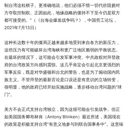
制台湾这粒棋子。更准确地说，他们必须不惜一切代价阻挠对
方夺取控制权。正因如此，地缘战略的僵持不下至今仍是双方
都可接受的。”（《台海会爆发战争吗？》，中国劳工论坛，
2021年7月13日）
这种长达数十年的僵局正越来越多地受到来自各方的新压力，
这些压力有可能破坏台湾海峡和更广泛地区脆弱的平衡状态。
在最坏的情况下，这可能会引发军事冲突。中共政权对拜登政
府的台湾政策方向感到震惊。这几乎肯定会引起北京更强烈的
军事反应，既是对华盛顿和台北的警告，也是为了煽动国内民
族主义。不管拜登的最新言论是口误还是有意识的立场转变，
很明显，他的政府已经开始实施战略，逐步移动台湾问题的“球
门”。
美方不会正式支持台湾独立，因为这很可能会引发战争。但正
如美国国务卿布林肯（Antony Blinken）最近所述，美国现在
的政策是积极支持台湾“有意义地参与到联合国事务中”。这意味