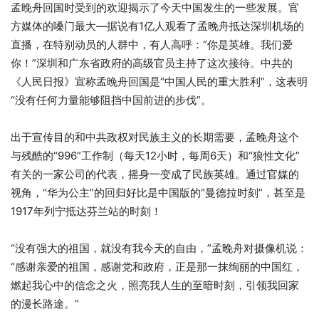
孟晚舟回国时受到的欢迎揭示了今天中国发生的一些发展。官
方媒体的嗓门最大—据说有1亿人观看了孟晚舟抵达深圳机场的
直播，在特别动员的人群中，有人高呼：“你是英雄。我们爱
你！”深圳和广东省政府的高级官员主持了这次接待。中共的
《人民日报》宣称孟晚舟回国是“中国人民的重大胜利”，这表明
“没有任何力量能够阻挡中国前进的步伐”。
出于宣传目的和中共政权对民族主义的长期需要，孟晚舟这个
与残酷的“996”工作制（每天12小时，每周6天）和“狼性文化”
有关的一家公司的代表，摇身一变成了民族英雄。通过官媒的
视角，“华为公主”的回归好比是中国版的“曼德拉时刻”，甚至是
1917年列宁抵达芬兰站的时刻！
“没有强大的祖国，就没有我今天的自由，”孟晚舟对摄像机说：
“感谢亲爱的祖国，感谢党和政府，正是那一抹绚丽的中国红，
燃起我心中的信念之火，照亮我人生的至暗时刻，引领我回家
的漫长路途。”