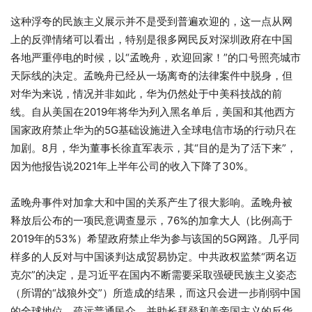
这种浮夸的民族主义展示并不是受到普遍欢迎的，这一点从网
上的反弹情绪可以看出，特别是很多网民反对深圳政府在中国
各地严重停电的时候，以“孟晚舟，欢迎回家！”的口号照亮城市
天际线的决定。孟晚舟已经从一场离奇的法律案件中脱身，但
对华为来说，情况并非如此，华为仍然处于中美科技战的前
线。自从美国在2019年将华为列入黑名单后，美国和其他西方
国家政府禁止华为的5G基础设施进入全球电信市场的行动只在
加剧。8月，华为董事长徐直军表示，其“目的是为了活下来”，
因为他报告说2021年上半年公司的收入下降了30%。
孟晚舟事件对加拿大和中国的关系产生了很大影响。孟晚舟被
释放后公布的一项民意调查显示，76%的加拿大人（比例高于
2019年的53%）希望政府禁止华为参与该国的5G网路。几乎同
样多的人反对与中国谈判达成贸易协定。中共政权监禁“两名迈
克尔”的决定，是习近平在国内不断需要采取强硬民族主义姿态
（所谓的“战狼外交”）所造成的结果，而这只会进一步削弱中国
的全球地位，疏远普通民众，并助长拜登和美帝国主义的反华