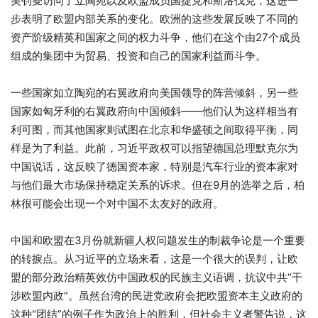
吴钊燮访问了立陶宛以及欧盟成员国捷克和斯洛伐克，这进一
步表明了欧盟内部关系的变化。欧洲的这些发展反映了不同的
资产阶级精英和国家之间的权力斗争，他们在这个由27个成员
组成的集团中为贸易、投资和自己的国家利益而斗争。
一些国家如立陶宛的右翼政府向美国领导的阵营倾斜，另一些
国家如匈牙利的右翼政府向中国倾斜——他们认为这样相当有
利可图，而其他国家则试图在北京和华盛顿之间取得平衡，同
样是为了利益。此前，习近平政权可以指望德国总理默克尔为
中国说话，这反映了德国资本家，特别是汽车行业的资本家对
与他们最大市场保持稳定关系的诉求。但在9月的选举之后，柏
林很可能会出现一个对中国不太友好的政府。
中国和欧盟在3月份就新疆人权问题发生的制裁争论是一个重要
的转捩点。从习近平的立场来看，这是一个很大的误判，让欧
盟的部分政治精英效仿中国政权的民族主义语调，抗议中共“干
涉欧盟内政”。虽然台湾的民进党政府会把欧盟资本主义政府的
这种“团结”的例子作为政治上的胜利，但社会主义者警告说，这