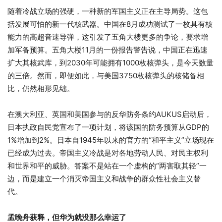
随着冷战立场的强硬，一种新的军国主义正在主导局势。这包
括发展可怕的新一代核武器。中国在8月成功测试了一枚具有核
能力的高超音速导弹，这引发了五角大楼更多的争论，要求增
加军备预算。五角大楼11月的一份报告警告说，中国正在迅速
扩大其核武库，到2030年可能拥有1000枚核弹头，是今天数量
的三倍。然而，即便如此，与美国3750枚核弹头的核储备相
比，仍然相形见绌。
在澳大利亚、英国和美国参与的反华防务条约AUKUS启动后，
日本执政自民党宣布了一项计划，将该国的防务预算从GDP的
1%增加到2%。日本自1945年以来的官方的“和平主义”立场现在
已经成为过去。帝国主义冷战是对各地劳动人民、对民主权利
和世界和平的威胁。答案不是站在一个虚构的“两害取其轻”一
边，而是建立一个消灭帝国主义和战争的群众性社会主义替
代。
孟晚舟获释，但华为就没那么幸运了