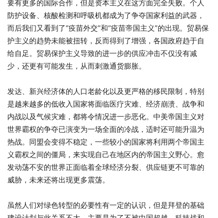
要有更多的国际合作，但是资本主义在这方面完全失败。个人
防护设备、核酸检测和呼吸机都成为了争夺国家利益的武器，
而后我们又看到了“疫苗外交”和“疫苗帝国主义”的出现。贸易保
护主义的趋势未能被扭转，反而得到了增强，各国政府趋于自
给自足。贸易保护主义导致的进一步的供应冲击不仅没有减
少，还更有可能发生，从而刺激通货膨胀。
发达、新兴经济体的人口老龄化以及更严格的移民限制，特别
是越来越多的低收入国家将面临医疗灾难、经济崩溃、战争和
内战以及气候灾难，都将令情况进一步恶化。中美帝国主义对
世界霸权的争夺已演变为一场全面的冷战，适时还可能升温为
热战。同盟会变得不稳定，一些较小的国家将利用两个帝国主
义霸权之间的僵局，来实现自己在地区内的帝国主义野心。愈
发动荡不安的世界正面临着全球经济分裂、供应链更不可靠的
威胁，未来还将出现更多震荡。
虽然人们对绿色转型的必要性有一定的认识，但是拜登的基础
建设计划与此关系不大，主要是为了不被中国超越。科技战和