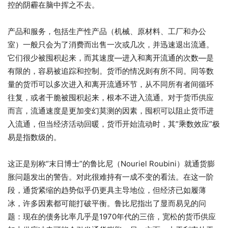
控的阴霾在脑中挥之不去。
产品和服务，包括生产性产品（机械、原材料、工厂和办公
室）一般只会为了消费而出售一次或几次，并迅速退出流通。
它们很少被囤积起来，而其速度—进入和离开流通的次数—是
有限的，容易被追踪和控制。货币的情况则有所不同。同等数
量的货币可以多次进入和离开流通环节，从不同所有者间循环
往复，或者干脆被囤积起来，根本不进入流通。对于货币供应
而言，流通速度是更加变幻莫测的因素，囤积可以阻止货币进
入流通，但当经济活动回暖，货币开始流动时，其”乘数效应”极
易是指数级的。
这正是别称“末日博士”的鲁比尼（Nouriel Roubini）就通货膨
胀问题发出的警告。对此很难持有一成不变的看法。在这一阶
段，通货紧缩的趋势似乎仍更具主导地位，但经济已如履薄
冰，许多因素都可能打破平衡。鲁比尼指出了显而易见的问
题：现在的债务比率几乎是1970年代的三倍，宽松的货币供应