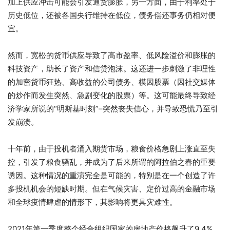
加上供应冲击可能会引发通货膨胀，另一方面，由于利率处于
历史低位，还被各国央行维持在低位，债务偿还事务仍相对便
宜。
然而，宽松的货币供应导致了高市盈率、低风险溢价和膨胀的
科技资产，助长了资产和信贷泡沫。这还进一步刺激了非理性
的加密货币狂热、高收益的公司债务、模因股票（因社交媒体
的炒作而发生突然、急剧变化的股票）等。这可能最终导致经
济学家所说的“明斯基时刻”–突然丧失信心，并导致恐慌乃至引
发崩溃。
十年前，由于投机者涌入期货市场，粮食价格急剧上涨直至失
控，引发了粮食骚乱，并成为了后来所谓的阿拉伯之春的重要
诱因。这种情况的重演完全是可能的，特别是在一个创造了许
多投机机会的短缺时期。但在气候灾害、定价过高的金融市场
和全球疫情肆虐的情形下，其影响将更具灾难性。
2021年第一季度整个经合组织国家的房地产价格飙升了9.4%，