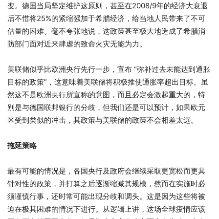
变。德国当局坚定维护这原则，甚至在2008/9年的经济大衰退
后不惜将25%的紧缩强加于希腊经济，给当地人民带来了不可
估量的困难。毫不夸张地说，这政策甚至极大地造成了希腊消
防部门面对近来肆虐的致命火灾无能为力。
美联储似乎比欧洲央行先行一步，宣布 “弥补过去未能达到通胀
目标的政策”，这意味着美联储将积极推使通胀率超出目标。虽
然这不是欧洲央行所宣称的意图，而且必定会激起重大的，特
别是与德国联邦银行的分歧，但我们还是可以预计，如果欧元
区受到类似的冲击，其政策与美联储的政策不会相差太远。
拖延策略
最有可能的情况是，各国央行及政府会继续采取更宽松而更具
针对性的政策，并打算之后逐渐缩减其规模，然而在实施时必
须谨慎行事，还时常可能出现分歧和调头。这是因为这些将被
迫在极其困难的情况下进行。从逻辑上讲，这场全球疫情应该