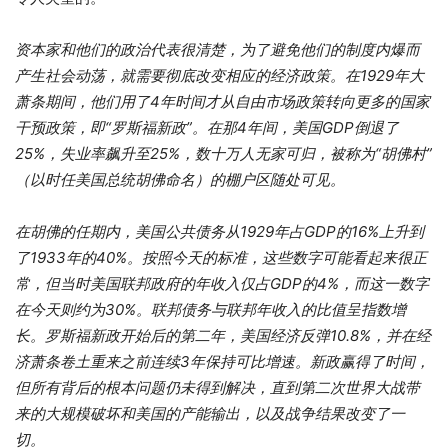
资本家和他们的政治代表很清楚，为了避免他们的制度内爆而
产生社会动荡，就需要彻底改变相应的经济政策。在
1929
年大
萧条期间，他们用了
4
年时间才从自由市场政策转向更多的国家
干预政策，即“罗斯福新政”。在那
4
年间，美国
GDP
倒退了
25%
，失业率飙升至
25%
，数十万人无家可归，被称为“胡佛村”
（以时任美国总统胡佛命名）的棚户区随处可见。
在胡佛的任期内，美国公共债务从
1929
年占
GDP
的
16%
上升到
了
1933
年的
40%
。按照今天的标准，这些数字可能看起来很正
常，但当时美国联邦政府的年收入仅占
GDP
的
4%
，而这一数字
在今天则约为
30%
。联邦债务与联邦年收入的比值呈指数增
长。罗斯福新政开始后的第二年，美国经济反弹
10.8%
，并在经
济萧条卷土重来之前连续
3
年保持可比增速。新政赢得了时间，
但所有背后的根本问题仍未得到解决，直到第二次世界大战带
来的大规模破坏和美国的产能输出，以及战争结果改变了一
切。