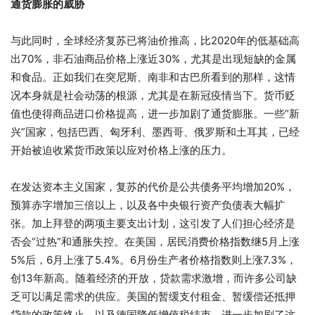
通货膨胀的威胁
与此同时，全球经济复苏已将油价推高，比2020年的低基础高
出70%，非石油商品价格上涨近30%，尤其是出现短缺的金属
和食品。正如我们在突尼斯、南非和古巴所看到的那样，这情
况本身就是社会动荡的根源，尤其是在新冠疫情当下。货币贬
值也使得商品进口价格提高，进一步加剧了通货膨胀。一些“新
兴”国家，包括巴西、匈牙利、墨西哥、俄罗斯和土耳其，已经
开始被迫收紧货币政策以应对价格上涨的压力。
在发达资本主义国家，复苏的代价是公共债务平均增加20%，
预算赤字增加三倍以上，以及各中央银行资产负债表大幅扩
张。加上拜登的两项主要支出计划，这引发了人们担心经济是
否会“过热”和通胀失控。在美国，居民消费价格指数继5月上涨
5%后，6月上涨了5.4%。6月份生产者价格指数则上涨7.3%，
创13年新高。随着经济的开放，贷款需求激增，而许多公司缺
乏可以满足需求的供应。美国的暂缓支付租金、暂缓偿还抵押
贷款的政策终止，以及德国降低增值税结束，进一步加剧了这