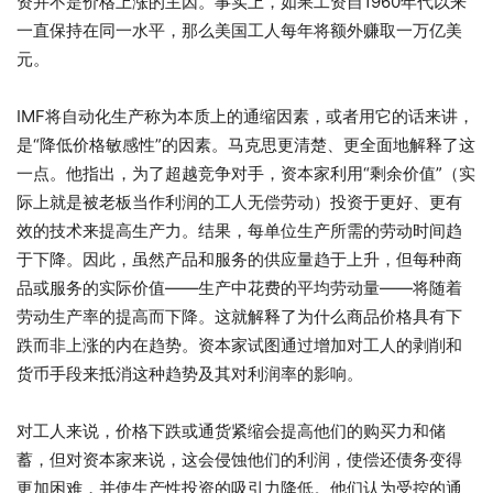
资并不是价格上涨的主因。事实上，如果工资自1960年代以来
一直保持在同一水平，那么美国工人每年将额外赚取一万亿美
元。
IMF将自动化生产称为本质上的通缩因素，或者用它的话来讲，
是“降低价格敏感性”的因素。马克思更清楚、更全面地解释了这
一点。他指出，为了超越竞争对手，资本家利用“剩余价值”（实
际上就是被老板当作利润的工人无偿劳动）投资于更好、更有
效的技术来提高生产力。结果，每单位生产所需的劳动时间趋
于下降。因此，虽然产品和服务的供应量趋于上升，但每种商
品或服务的实际价值——生产中花费的平均劳动量——将随着
劳动生产率的提高而下降。这就解释了为什么商品价格具有下
跌而非上涨的内在趋势。资本家试图通过增加对工人的剥削和
货币手段来抵消这种趋势及其对利润率的影响。
对工人来说，价格下跌或通货紧缩会提高他们的购买力和储
蓄，但对资本家来说，这会侵蚀他们的利润，使偿还债务变得
更加困难，并使生产性投资的吸引力降低。他们认为受控的通