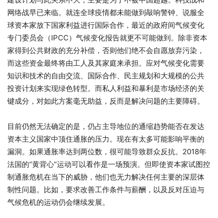
网络战早已来临。就连全球疫情都未能做到敲响警钟、说服全
球资本家放下国家利益进行国际合作，最近的政府间气候变化
专门委员会（IPCC）气候变化报告就更不可能做到。除非资本
家得到公共财政的充分补偿，否则他们绝不会自愿放弃污染，
而这些资金最终将由工人及其家庭来承担。应对气候变化需要
知识和技术的自由交流、国际合作、民主规划和大规模的公共
投资计划来实现绿色转型。而私人利益和暴利是市场经济的关
键成分，对如此方案毫无助益，反而是解决问题的主要障碍。
目前仍然无法确定的是，仍占主导地位的通缩趋势能否在发达
资本主义国家中顶住通胀的压力。现在有太多可能影响平衡的
漏洞。如果通胀率达到两位数，很可能导致群众反抗。2018年
法国的“黄背心”运动可以看作是一场预演。但即使资本家试图控
制通胀危机在当下的威胁，他们也无力解决任何主要的深层体
制性问题。比如，要求改善工作条件与薪酬，以及反对压迫与
气候危机的运动仍会继续发展。