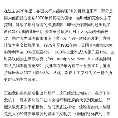
在过去的20年里，各国央行未能实现2%的目标通胀率，部分是
因为他们担心重蹈1970年代初期的覆辙，当时他们完全失去了
控制，导致了那时所谓的滞胀陷阱，即经济停滞同时还出现了
两位数/飞速的通胀相。资本家必须发动对工人运动的残酷进
攻，同时大力减少货币供应（这引发了另一次经济衰退）方可
让资本主义摆脱困境。1979年至1982年间，英国首相撒切尔将
实际利率从-3%提高至4%，1983年失业率从5%飙升至11%。当
时美联储的主席沃尔克（Paul Adolph Volcker, Jr.）将实际利
率从负利率提高至5%，失业率在3年内翻了一番至10%，但通
货膨胀率从13%下降至3%。从此，新自由主义成为了一整个历
史时代的主导政策。
正如我们在先前所指出的那样，这已经难以为继了。在当下的
危机中，资本家与他们在中央银行和政府的代表别无他法，只
能采取更多的干预措施。他们厌恶这样做，但唯有如此才能避
免更大的经济灾难威胁到资本主义制度。但他们这样做时，失