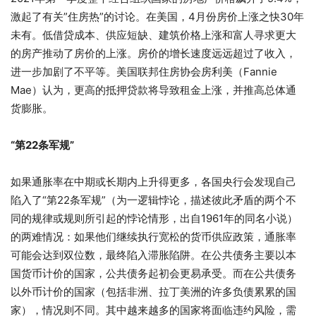
激起了有关”住房热”的讨论。在美国，4月份房价上涨之快30年
未有。低借贷成本、供应短缺、建筑价格上涨和富人寻求更大
的房产推动了房价的上涨。房价的增长速度远远超过了收入，
进一步加剧了不平等。美国联邦住房协会房利美（Fannie
Mae）认为，更高的抵押贷款将导致租金上涨，并推高总体通
货膨胀。
“第
22
条军规”
如果通胀率在中期或长期内上升得更多，各国央行会发现自己
陷入了“第22条军规”（为一逻辑悖论，描述彼此矛盾的两个不
同的规律或规则所引起的悖论情形，出自1961年的同名小说）
的两难情况：如果他们继续执行宽松的货币供应政策，通胀率
可能会达到双位数，最终陷入滞胀陷阱。在公共债务主要以本
国货币计价的国家，公共债务起初会更易承受。而在公共债务
以外币计价的国家（包括非洲、拉丁美洲的许多负债累累的国
家），情况则不同。其中越来越多的国家将面临违约风险，需