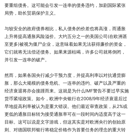
要重组债务。这可能会引发一连串的债务违约，加剧国际紧张
局势，助长贸易保护主义。
与较安全的政府债券相比，私人债务的价差也将高涨，而通胀
上升将提高通胀风险溢价。大约五分之一的美国公司(在欧洲甚
至更多)被视为僵尸企业，这意味着如果无法获得廉价的资金，
它们就将无法偿还债务。如果来源枯竭，许多公司就将倒闭，
并引发一连串的破产。
然而，如果各国央行减少干预力度，并提高利率以对抗通货膨
胀，那么大规模的债务危机、一连串的违约、破产以及严重的
经济衰退将亦会接踵而来。这就是为什么IMF警告不要过早实施
货币紧缩政策。如今，欧洲中央银行在2008/9年经济衰退后过
早地提高利率被认为是重大错误。他们最近审查政策，从2%或
更低的通胀目标转为接受通胀率可在一段时间内适度高于这一
目标。这可以说是文字游戏，但这其实是对欧洲央行的创始原
则、对德国联邦银行将稳定价格作为首要任务的理念的重大转