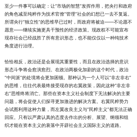
至少一件事可以确定：让“市场的智慧”发挥作用，把央行和政府
的角色减至纯粹作为技术官僚“管理”社会的幻想已一去不复返。
所谓央行“独立性”的思维早已过时，而政府将被迫——不论愿不
愿意——继续实施更具干预性的经济政策。现政权不可能宣布
现存社会已经战胜了所有意识形态，也不能仅仅以一种纯技术
角度进行治理。
恰恰相反，政治还是会展现其重要性，而且在政治选择的意识
形态斗争将会愈演愈烈。在政治两极化加剧的这个时代，政治
“中间派”的处境将会更加困顿。那种认为一个人可以“非左非右”
的思维，往往代表最终接受现存的右翼政策，因此这种“非左非
右”思维终将消亡。那些在资本主义社会制度下无法解决的主要
问题，将会促使人们探寻更加激进的解决方案。右翼民粹势力
会试图利用这种力量，而左翼改良主义与“民粹主义”都无法正确
回应。只有以严肃认真的态度去作出的分析、展望、纲领和组
织才能在资本主义的衰落中开辟社会主义国际主义的道路。