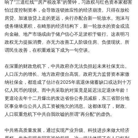
响了“三道红线”“房产税改革”的警钟，习政权与红色资本家都害
怕过度控制资本，会导致连锁效应性的经济崩溃。只得在放松
房贷、加速放贷上走的更远，央行亦配合新一轮放水。泡沫与
债务继续累积，在畸形的经济结构下，新一轮放水的资金或流
向金融、地产市场或由于储户信心不足淤积于银行。这表明习
政权无力提振消费、亦无力改善工人阶级住房、负债现状。所
谓民生改善，在积重难返下成为一句空谈。
在深重的财政危机下，中共政府亦无法负担起未来社保支出。
人口压力的增长、地方政府债台高筑、政府无力监督资本家缴
纳社保金，都造成了估计在2025年底退休储蓄缺口或达到十万
亿人民币的现状。而中共采取的对策竟是延迟法定退休年龄！
更遑论去年十二月爆出的发达省份公务员减薪，东三省部分地
区事业单位公共人员工资被拖欠的消息。这都体现了，财政、
人口双重危机下中共自我吹嘘的所谓“再分配”的虚伪。
中共将高质量发展，通过实现产业升级、科技进步来做大经济