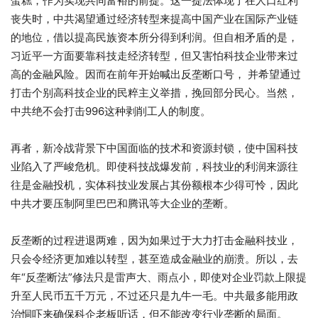
蛋糕，作为实现共同富裕的前提。这一提法体现了在人口红利
丧失时，中共渴望通过经济转型来提高中国产业在国际产业链
的地位，借以提高民族资本所分得到利润。但自相矛盾的是，
习近平一方面要靠科技走经济转型，但又害怕科技企业带来过
高的金融风险。因而在前年开始喊出反垄断口号， 并希望通过
打击个别高科技企业的民粹主义举措，挽回部分民心。当然，
中共绝不会打击996这种剥削工人的制度。
再者，新冷战背景下中国面临的技术和资源封锁，使中国科技
业陷入了严峻危机。即使科技战爆发前，科技业的利润来源往
往是金融投机，实体科技业发展占其份额根本少得可怜，因此
中共才要压制阿里巴巴和腾讯等大企业的垄断。
反垄断的过程进退两难，因为如果过于大力打击金融科技业，
只会令经济更加难以转型，甚至造成金融业的崩溃。所以，去
年“反垄断法”修法只是雷声大、雨点小，即使对企业罚款上限提
升至人民币五千万元，不过还只是九牛一毛。中共最多能用政
治恫吓来确保科企老板听话，但不能改变行业垄断的局面。