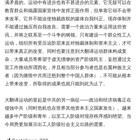
满矛盾的。运动中有进步也有不甚进步的元素。它无疑可以在
教育群众和揭露国家宣传中发挥正面作用，但单靠它却不会带
来改革。它并不能迫使独裁政权的媒体自我纠正。现存体制并
不能通过施压而自我改良。需要一个政治力量来运用这些资
讯，并将之联系至一个斗争的纲领。只有建设一个群众性工人
运动，组织所有受压迫阶层来反对独裁体制和资本主义，才可
以带来真正的改变。同时也要注意到大翻译运动群体构成复
杂，大量成员寄希望于虚无缥缈的资产阶级民主，妄想通过文
宣工作推动所谓西化，并且相当部分参与者也是右翼种族主义
者（因为痛恨中共而迁怒到整个中国人群体），不可能从根本
上带来改变，所取得的成果也就只能到此为止了。
大翻译运动的冒起是中共的另一病征——政治和经济病毒正在
侵蚀中共（同时危机也在世界其他资本主义国家发生）。越来
越多中产阶级和青年，以至工人阶级对现存秩序感到绝望。当
今局势更加展示出工人阶级社会主义出路的需要。