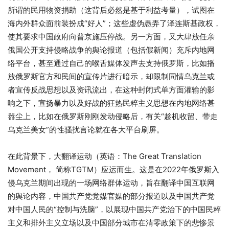
所谓的民用物资捐助（这背后必然是基于利益考量），试图在
海内外群众面前装扮成“好人”；这些虚伪愚弄了泽连斯基政权，
使其要求中国政府向普京施压停战。另一方面，又大肆放任亲
俄国公开支持侵略战争的舆论报道（包括假新闻）充斥内地网
络平台，甚至通过自己的喉舌媒体发声去支持俄罗斯，比如播
放俄罗斯官方和民间的宣传片进行暗示，却限制同情乌克兰或
者宣传反战思想以及资讯流出，在这种封闭式单方面灌输的影
响之下，宣扬暴力以及好战的狂热民粹主义思想在内地网络甚
嚣尘上，比如在俄罗斯刚刚发动侵略后，有关“趁机收留、带走
乌克兰美女”的性骚扰言论就在各大平台刷屏。
在此背景下，大翻译运动（英语：The Great Translation
Movement， 简称TGTM）应运而生。这是在2022年俄罗斯入
侵乌克兰期间出现的一场网络群体运动，旨在翻译中国互联网
的舆论内容，中国共产党党媒官媒的部分报道以及中国共产党
对中国人民的“控制与洗脑”，以展现中国共产党治下的中国民粹
主义和排外主义立场以及中国部分城市在清零政策下的悲惨景