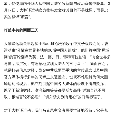
象，促使海内外华人从中国大陆的假新闻与政治宣传中脱离。3
月17日，大翻译运动官方推特发文称其目的不是抹黑，而是忠
实的翻译“谎言”。
打破中共的两面三刀
大翻译运动最早起源于Reddit论坛的数个中文子板块之间，该
运动由“分散在世界各地的00后中国人组成”，他们将中国“局域
网”的言论翻译为英、法、德、日、韩和阿拉伯语，“向全世界多
角度，深层次，有理据地展现大陆人的言行举止”。简而言之，
就是打破信息封锁，戳穿中共玩两面手法的宣传谎言以及中国
官方媒体横行多年的民粹主义遮羞布。也就不难理解为何大翻
译运动出现后，就立刻引起中国各大媒体的极度不满与贬斥，
以至于新浪财经、澎湃新闻等等都要反复高呼“过激言论不可
取，极端言论不必理”、“境外势力别有用心”的口号标语了。
对于大翻译运动，我们马克思主义者需要辩证地看待，它是充