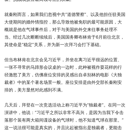
就秦刚而言，如果我们忽视中共“道德警察”、以及他担任驻美国
大使期间的婚外情指控，那么导致他被免职的最可能原因，大
概就是他在气球事件后，对于与美国的外交来往事务处理不
当。经过几次断断续续后，美国国务卿布林肯于6月前往北京，
其使命是“稳定”关系，并为新一次拜习会打下基础。
但当布林肯在北京会见习近平，并坐在离习近平很远的位置、
一张不寻常的马蹄形会议桌的一边时，此种被视作耍花样的行
径激怒了美方，仿佛座位安排的灵感出自卓别林的电影《大独
裁者》中的某个著名场景一般。座位安排是由外交部长秦刚安
排的，美方显然对此感到不满。
几天后，拜登在一次竞选活动上称习近平为“独裁者”。在同一次
演讲中，他说：“习近平之所以非常不高兴，是因为当我下令击
落那个装有两大箱间谍设备的气球时，他不知道气球在那里。”
这一说法很可能是真实的，并且比起被指出是独裁者，更能击