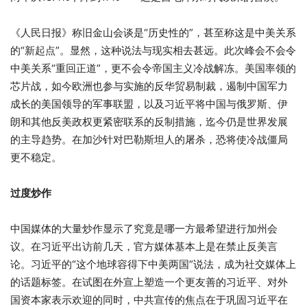
《人民日报》称旧金山会谈是“历史性的”，甚至称这是中美关系
的“新起点”。显然，这种说法与现实相去甚远。此次峰会不会令
中美关系“重回正道”，更不会令帝国主义冷战解冻。美国率领的
芯片战，如今欧洲也参与实施的反华贸易制裁，遏制中国军力
成长的美国领导的军事联盟，以及习近平将中国与俄罗斯、伊
朗和其他反美政权更紧密联系的反制措施，迄今仍是世界发展
的主导趋势。在加沙针对巴勒斯坦人的屠杀，恐将使冷战僵局
更不稳定。
过度炒作
中国媒体的大量炒作显示了究竟是哪一方最希望进行加州会
议。在习近平出访前几天，官方媒体基本上是在禁止反美言
论。习近平的“这个地球容得下中美两国”说法，成为社交媒体上
的话题标签。在试图在外宣上塑造一个更友善的习近平、对外
国资本家表示欢迎的同时，中共宣传的焦点在于巩固习近平在