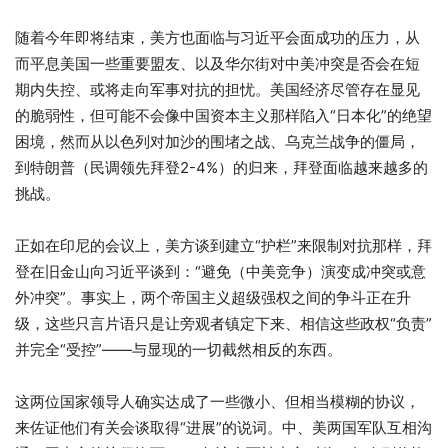
随着今年即将结束，美方也面临与习近平会面成功的压力，从
而平息美国一些重要盟友、以及华尔街对中美冲突是否会在短
期内失控、或将走向军事对抗的担忧。美国经济尽管存在显见
的脆弱性，但可能不会像中国资本主义那样陷入“日本化”的绝望
困境，然而从以色列对加沙的围堵之战、乌克兰战争的僵局，
到特朗普（民调领先拜登2-4%）的归来，拜登面临越来越多的
挑战。
正如在印尼的会议上，美方谈到建立“护栏”来限制对抗那样，拜
登在旧金山向习近平谈到：“避免（中美竞争）演变成冲突或意
外冲突”。事实上，两个帝国主义超级强权之间的争斗正在升
级，这些只言片语只是让旁观者镇定下来、相信这些政权“负责”
并完全“受控”——与显现的一切截然相反的东西。
这两位国家领导人确实达成了一些微小、但相当模糊的协议，
来佐证他们有关会谈取得“进展”的说词。中、美两国军队互相沟