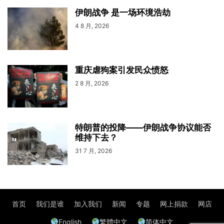
伊朗战争 是一场环境浩劫
4 8 月, 2026
重庆虐狗案引发民众愤怒
2 8 月, 2026
特朗普的投降——伊朗战争协议能否
维持下去？
31 7 月, 2026
首页
我们是谁
加入我们
新闻
专题
网上捐款
网店
English
繁體中文
简体中文