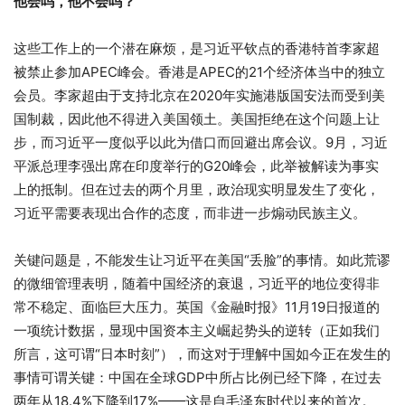
他会吗，他不会吗？
这些工作上的一个潜在麻烦，是习近平钦点的香港特首李家超
被禁止参加APEC峰会。香港是APEC的21个经济体当中的独立
会员。李家超由于支持北京在2020年实施港版国安法而受到美
国制裁，因此他不得进入美国领土。美国拒绝在这个问题上让
步，而习近平一度似乎以此为借口而回避出席会议。9月，习近
平派总理李强出席在印度举行的G20峰会，此举被解读为事实
上的抵制。但在过去的两个月里，政治现实明显发生了变化，
习近平需要表现出合作的态度，而非进一步煽动民族主义。
关键问题是，不能发生让习近平在美国“丢脸”的事情。如此荒谬
的微细管理表明，随着中国经济的衰退，习近平的地位变得非
常不稳定、面临巨大压力。英国《金融时报》11月19日报道的
一项统计数据，显现中国资本主义崛起势头的逆转（正如我们
所言，这可谓“日本时刻”），而这对于理解中国如今正在发生的
事情可谓关键：中国在全球GDP中所占比例已经下降，在过去
两年从18.4%下降到17%——这是自毛泽东时代以来的首次。