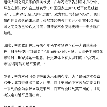
超级大国之间关系的真实状况。在与习近平告别后才几分钟，
拜登在新闻发布会上就表示，中国国家主席“习近平仍是独裁
者”，但声称会谈已取得“进展”。双方的口号都是“稳定”。他们
想向世界传达的讯息是：虽然加起来占世界经济比重40%的两
国之间关系已经跌入谷底，但情况不会变得更糟——至少现在
如此。
因此，中国政府并没有像今年稍早拜登称习近平为独裁者那
样，对拜登使用“独裁者”字眼而表示强烈不满。大部分中国媒体
报道时，删减掉这一消息。社交媒体上有人讽刺说：“说‘习大
帝’的话可能习近平爱听。”
显然，中方对拜习会晤持最为乐观的态度。为了确保这次会议
召开，北京也做出了最大让步。前往美国的中方官员需要举行
一系列的会前会议来敲定细节，而直到会晤约莫三周前，才明
确决定习近平是否出席。