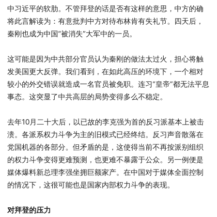
中习近平的软肋。不管拜登的话是否有这样的意思，中方的确
将此言解读为：有意批判中方对待布林肯有失礼节。四天后，
秦刚也成为中国“被消失”大军中的一员。
这可能是因为中共部分官员认为秦刚的做法太过火，担心将触
发美国更大反弹。我们看到，在如此高压的环境下，一个相对
较小的外交错误就造成一名官员被免职。连习“皇帝”都无法平息
事态。这突显了中共高层的局势变得多么不稳定。
去年10月二十大后，以已故的李克强为首的反习派基本上被击
溃。各派系权力斗争为主的旧模式已经终结。反习声音散落在
党国机器的各部分。但矛盾的是，这使得当前不再按派别组织
的权力斗争变得更难预测，也更难不暴露于公众。另一例便是
媒体爆料新总理李强坐拥巨额家产。在中国对于媒体全面控制
的情况下，这很可能也是国家内部权力斗争的表现。
对拜登的压力