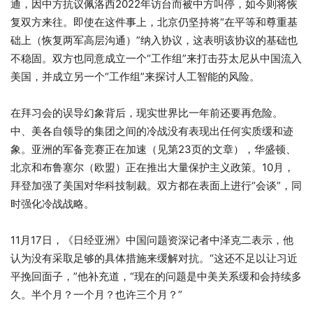
通，因中方抗议佩洛西2022年访台而被中方叫停，如今则将恢
复双方来往。即使在这件事上，北京仍坚持将“在平等和尊重基
础上（恢复两军高层沟通）”纳入协议，这表明该协议的基础也
不稳固。双方也同意成立一个“工作组”来打击芬太尼从中国流入
美国，并成立另一个“工作组”来探讨人工智能的风险。
在拜习会的误导幻象背后，现实世界比一年前还要再危险。
中、美各自领导的集团之间的冷战没有表现出任何实质缓和迹
象。亚洲的军备竞赛正在加速（见第23页的文章），华盛顿、
北京和布鲁塞尔（欧盟）正在推出大量保护主义政策。10月，
拜登加强了美国对华科技制裁。双方都在表面上进行“会谈”，同
时强化冷战战略。
11月17日，《日经亚洲》中国问题资深记者中泽克二表示，他
认为没有采取足够的具体措施来缓解对抗。“这还不足以让习近
平挽回面子，”他补充道，“现在的问题是中美关系缓和会持续多
久。半个月？一个月？也许三个月？”