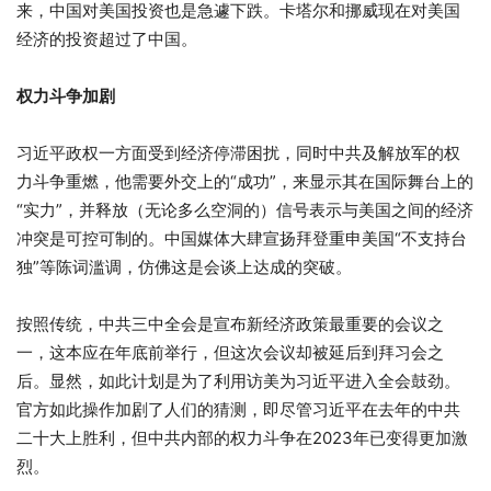
来，中国对美国投资也是急遽下跌。卡塔尔和挪威现在对美国
经济的投资超过了中国。
权力斗争加剧
习近平政权一方面受到经济停滞困扰，同时中共及解放军的权
力斗争重燃，他需要外交上的“成功”，来显示其在国际舞台上的
“实力”，并释放（无论多么空洞的）信号表示与美国之间的经济
冲突是可控可制的。中国媒体大肆宣扬拜登重申美国“不支持台
独”等陈词滥调，仿佛这是会谈上达成的突破。
按照传统，中共三中全会是宣布新经济政策最重要的会议之
一，这本应在年底前举行，但这次会议却被延后到拜习会之
后。显然，如此计划是为了利用访美为习近平进入全会鼓劲。
官方如此操作加剧了人们的猜测，即尽管习近平在去年的中共
二十大上胜利，但中共内部的权力斗争在2023年已变得更加激
烈。