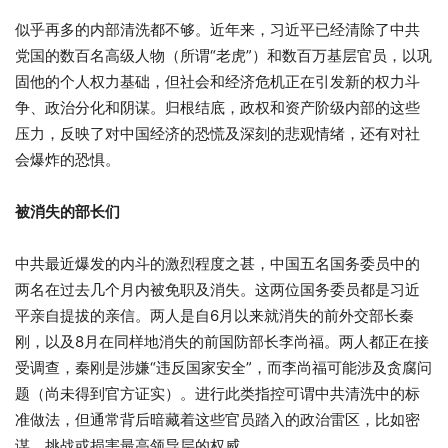
似乎再多的内部清洗都不够。近年来，习近平已经清除了中共
党国的数百名高级人物（所谓“老虎”）和数百万基层官员，以巩
固他的个人权力基础，但社会和经济危机正在引发新的权力斗
争、政治分化和阴谋。归根结底，政权和资产阶级内部的这些
压力，反映了对中国经济的恐慌及深刻的悲观情绪，还有对社
会爆炸的恐惧。
被消失的部长们
中共最近爆发的内斗的激烈程度之甚，中国五名国务委员中的
两名在过去几个月内被免职及消失。这两位国务委员都是习近
平亲自提拔的亲信。两人是自6月以来就消失的前外交部长秦
刚，以及8月在同样地消失的前国防部长李尚福。两人都正在接
受调查，秦刚是涉嫌“违反国家安全”，而李尚福可能涉及贪腐问
题（尚未得到官方证实）。进行此类指控可谓中共清洗中的标
准做法，但通常背后暗藏着这些官员踏入的政治雷区，比如密
谋、挑战或损害最高领导层的权威。