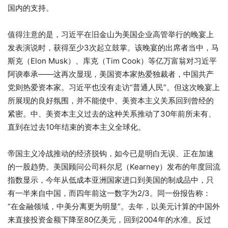
国内的支持。
值得注意的是，习近平在旧金山为美国企业高管举行的晚宴上
发表演说时，获得至少3次起立鼓掌。该晚宴的出席者当中，马
斯克（Elon Musk）、库克（Tim Cook）等亿万富翁对习近平
阿谀奉承——这再次显现，美国资本家热爱独裁者，中国共产
党则热爱资本家。习近平也没有走访“普通人民”。但这次晚宴上
所展现的良好氛围，并不能使中、美资本主义关系回到曾经的
紧密。中、美资本主义过去的这种关系推动了30年前所未有、
直到在过去10年结束的资本主义全球化。
帝国主义冷战推动的经济脱钩，如今已是明白无误、正在加速
的一股趋势。美国顾问公司科尔尼（Kearney）发布的年度回流
指数显示，今年从低成本亚洲国家进口到美国的制成品中，只
有一半来自中国，而四年前这一数字为2/3。同一份报告称：
“在金融领域，中美分离更为明显”。去年，以美元计算的中国外
来直接投资金额下降至80亿美元，回到2004年的水准。反过