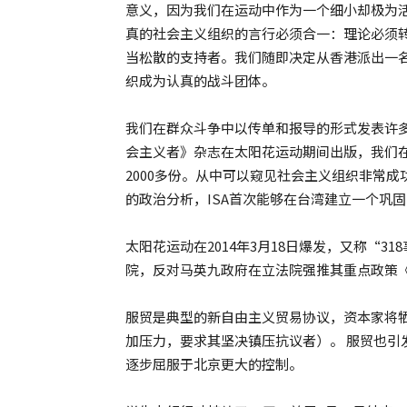
意义，因为我们在运动中作为一个细小却极为
真的社会主义组织的言行必须合一：理论必须
当松散的支持者。我们随即决定从香港派出一
织成为认真的战斗团体。
我们在群众斗争中以传单和报导的形式发表许多
会主义者》杂志在太阳花运动期间出版，我们
2000多份。从中可以窥见社会主义组织非常
的政治分析，ISA首次能够在台湾建立一个巩
太阳花运动在2014年3月18日爆发，又称“3
院，反对马英九政府在立法院强推其重点政策
服贸是典型的新自由主义贸易协议，资本家将
加压力，要求其坚决镇压抗议者）。 服贸也引
逐步屈服于北京更大的控制。