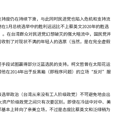
支持度仍在持续下滑，与此同时民进党也陷入危机和支持流
在1月总统选举中的胜利远远比不上蔡英文2020年的胜选
7万）。在台湾群众对民进党幻想破灭的强大暗流中，国民党并
哲收割了对现状不满的年轻人的选票（当然，是在完全虚假
耍手段试图赢得部分泛蓝选民的支持。柯文哲曾在太阳花运
他在2014年出于反黑箱（即程序问题）的立场“反对”服
级选举政治（台湾从来没有工人阶级政党）不可避免地会出
三大资产阶级政党之间只有次要区别。即使在冷战中对中、美
都基本上转向了亲美立场，不过是态度比蔡英文和泛绿稍为