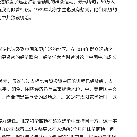
。这触发了远超占领者预期的群众运动。最高峰时，50万人
我们似曾相识。1989年北京学生也没有想到，他们最初的
翻中共独裁统治。
影响也波及到中国和更广泛的地区。在2014年群众运动之
向更紧密的经济联合。经济学家当时曾讨论“中国中心成长
0亿美元，虽然与过去相比台资投资中国的进程已经放缓。去
低水平。如今，围绕经济乃至军事统治地位，中、美帝国主义
，而台湾是最重要的战场之一。2014年太阳花学运时，这
马英九连任。北京和华盛顿在这次选举中支持同一方，这一事
英九的挑战者民进党蔡英文在大选前3个月前往华盛顿，但
大选前几周批准了与马英九政府的军火交易，实质就是华盛