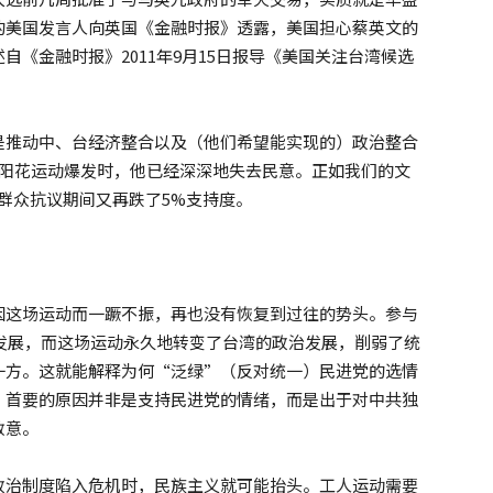
的美国发言人向英国《金融时报》透露，美国担心蔡英文的
《金融时报》2011年9月15日报导《美国关注台湾候选
是推动中、台经济整合以及（他们希望能实现的）政治整合
太阳花运动爆发时，他已经深深地失去民意。正如我们的文
群众抗议期间又再跌了5%支持度。
因这场运动而一蹶不振，再也没有恢复到过往的势头。参与
的发展，而这场运动永久地转变了台湾的政治发展，削弱了统
一方。这就能解释为何“泛绿”（反对统一）民进党的选情
。首要的原因并非是支持民进党的情绪，而是出于对中共独
敌意。
政治制度陷入危机时，民族主义就可能抬头。工人运动需要