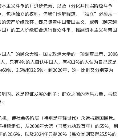
资本主义斗争的）进步元素、以及（分化并削弱阶级斗争
争，包括独立的权利。但我们也解释道，“独立”必须从一
白的资产阶级政客，都只随着中国帝国主义、或者（越来越
中国）的工人阶级联合进行群众斗争，推翻资本主义与帝国
国人”的民众大增。国立政治大学的一项调查显示，2008
湾人，只有4%的人自认中国人，有43.1%的人认为自己既是
0%、3.5%和32.5%。到2020年，这一比例又分别变为
和巩固。这是辩证发展的例子：群众之间的矛盾力量，与统
组。
性危机，使社会各阶层（特别是年轻世代）永远抗拒国民党。
持续走低，从2008年大选（马英九执政首年）的55%，到
的26.6%，以及2024年只剩20%（民众党则获得25.5%的