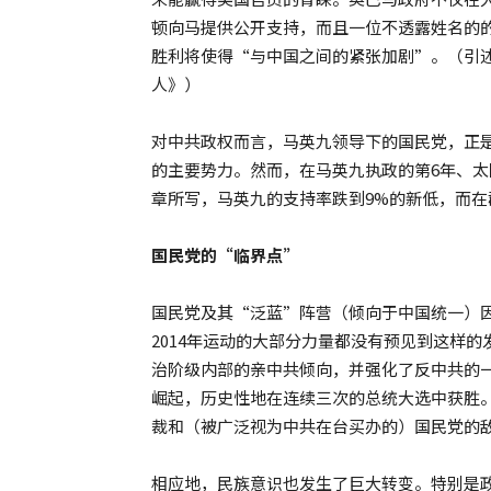
顿向马提供公开支持，而且一位不透露姓名的
胜利将使得“与中国之间的紧张加剧”。（引述自
人》）
对中共政权而言，马英九领导下的国民党，正
的主要势力。然而，在马英九执政的第6年、
章所写，马英九的支持率跌到9%的新低，而在
国民党的“临界点”
国民党及其“泛蓝”阵营（倾向于中国统一）
2014年运动的大部分力量都没有预见到这样
治阶级内部的亲中共倾向，并强化了反中共的
崛起，历史性地在连续三次的总统大选中获胜
裁和（被广泛视为中共在台买办的）国民党的
相应地，民族意识也发生了巨大转变。特别是