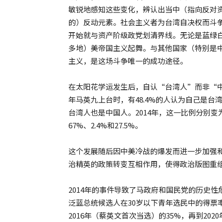
敏锐地感知这些变化，辨认出当中（指向反对
的）反动元素。社会主义者为台湾自决权而斗
开始就与资产阶级政党划清界线。无论是蓝绿
多地）美帝国主义起舞。与其他国家（特别是
主义，是这场斗争唯一的成功途径。
在太阳花学运发生后，自认“台湾人”而非“中
年马英九上台时，有48.4%的人认为自己是台
台湾人也是中国人。2014年，这一比例分别变为6
67%、2.4%和27.5%。
这个发展随后因中美冷战的爆发而进一步加强
治精英的政策转变互相作用，使得政治版图重
2014年的事件导致了马政府和国民党的历史
泛蓝总统候选人在30岁以下青年选民中的得票率
2016年（蔡英文首次当选）的35%，再到2020年