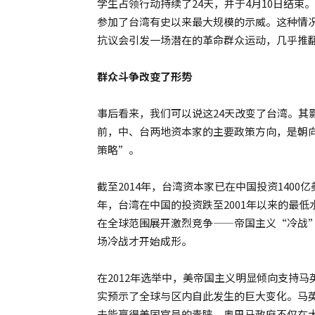
学生占领行动持续了24天，并于4月10日结束
参加了台湾有史以来最大规模的示威。这种情况
抗议会引发一场潜在的革命群众运动，几乎推
群众斗争改变了形势
事后看来，我们可以说这24天改变了台湾。其
前，中、台两地资本家的主要政策方向，是朝
策略”。
截至2014年，台湾资本家已在中国投资140
年，台湾在中国的投资跌至2001年以来的最
在全球范围展开激烈竞争——帝国主义“冷战”
场冷战才开始成形。
在2012年选举中，美帝国主义明显倾向支持
实预示了全球与区内自此发生的巨大变化。马
未能赢得美国官员的青睐。奥巴马政府不仅在