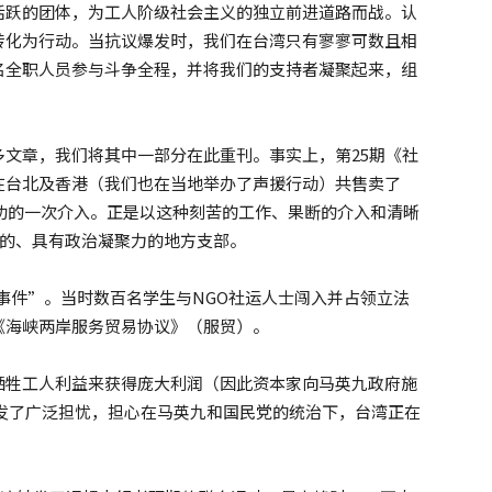
活跃的团体，为工人阶级社会主义的独立前进道路而战。认
转化为行动。当抗议爆发时，我们在台湾只有寥寥可数且相
名全职人员参与斗争全程，并将我们的支持者凝聚起来，组
文章，我们将其中一部分在此重刊。事实上，第25期《社
在台北及香港（我们也在当地举办了声援行动）共售卖了
成功的一次介入。正是以这种刻苦的工作、果断的介入和清晰
固的、具有政治凝聚力的地方支部。
18事件”。当时数百名学生与NGO社运人士闯入并占领立法
《海峡两岸服务贸易协议》（服贸）。
牺牲工人利益来获得庞大利润（因此资本家向马英九政府施
发了广泛担忧，担心在马英九和国民党的统治下，台湾正在