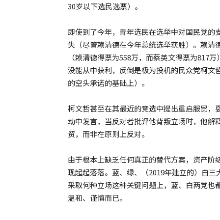
30岁以下选民选票）。
即使到了今年，青年选民在选举中对国民党的
失（尽管赖清德在今年总统选举获胜）。赖清德
（赖清德得票为558万，而蔡英文得票为81
没能从中获利，反倒是极为投机的民众党柯文
的空头承诺的基础上）。
柯文哲甚至在其最近的竞选中提出重启服贸，
动中发言，当反对者批评他背叛立场时，他解释
贸，而非在原则上反对。
由于根本上缺乏任何真正的替代方案，资产阶
现起起落落。蓝、绿、（2019年建立的）白
采取何种立场这种关键问题上，蓝、白两党也
温和、谨慎而已。