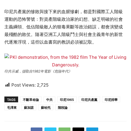
印尼共產黨的慘敗與接下來的血腥慘劇，都是對國際工人階級
運動的恐怖警號：對資產階級政治家的幻想、缺乏明確的社會
主義綱領、低估階級敵人的狠毒果斷等政治錯誤，都會演變成
最殘酷的敗仗。隨著亞洲工人階級鬥士與社會主義青年的新世
代逐漸浮現，這些以血書寫的教訓必須被記取。
印共示威，擷取自1982年電影《危險年代》
Post Views:
2,725
TAGS
不斷革命論
中共
印尼1965
印尼共產黨
印尼排華
毛澤東
蘇加諾
蘇哈托
階段論