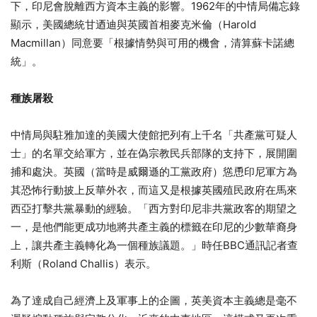
下，印尼會脫離西方資本主義的影響。1962年的中情局備忘錄
顯示，美國總統甘迺迪與英國首相麥克米倫（Harold
Macmillan）同意要「根據情勢與可用的機會，清算蘇卡諾總
統」。
種族屠殺
中情局與駐雅加達的美國大使館把列有上千名「共產黨可疑人
士」的名單交給軍方，並在偽宗教民兵部隊的支持下，展開圍
捕和處決。英國（當時是威爾遜的工黨政府）慫恿印尼軍方為
其恐怖行動披上反華外衣，而這又是根據英國殖民政府在馬來
西亞打擊共黨暴動的經驗。「西方對印尼非共黨政客的期望之
一，是他們能更成功地將共產主義的標籤在印尼的少數華裔身
上，讓共產主義轉化為一個種族議題。」時任BBC通訊記者查
利斯（Roland Challis）表示。
為了達成自己經濟上及軍事上的企圖，英美資本主義總是毫不