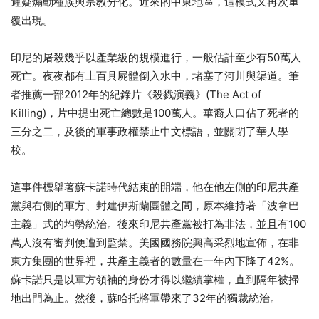
遲疑煽動種族與宗教分化。近來的中東地區，這模式又再次重
覆出現。
印尼的屠殺幾乎以產業級的規模進行，一般估計至少有50萬人
死亡。夜夜都有上百具屍體倒入水中，堵塞了河川與渠道。筆
者推薦一部2012年的紀錄片《殺戮演義》(The Act of
Killing)，片中提出死亡總數是100萬人。華裔人口佔了死者的
三分之二，及後的軍事政權禁止中文標語，並關閉了華人學
校。
這事件標舉著蘇卡諾時代結束的開端，他在他左側的印尼共產
黨與右側的軍方、封建伊斯蘭團體之間，原本維持著「波拿巴
主義」式的均勢統治。後來印尼共產黨被打為非法，並且有100
萬人沒有審判便遭到監禁。美國國務院興高采烈地宣佈，在非
東方集團的世界裡，共產主義者的數量在一年內下降了42%。
蘇卡諾只是以軍方領袖的身份才得以繼續掌權，直到隔年被掃
地出門為止。然後，蘇哈托將軍帶來了32年的獨裁統治。