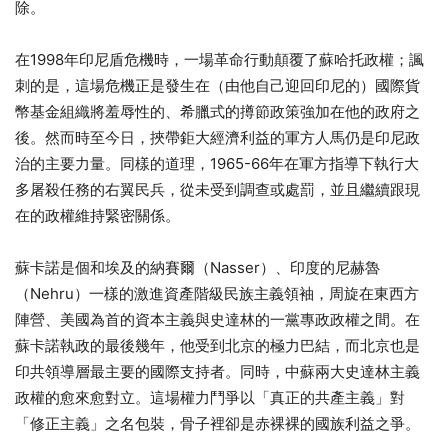
除。
在1998年印尼盾危機時，一場革命行動顛覆了蘇哈托政權；諷
刺的是，這場危機正是發生在（由他自己迎回印尼的）國際貨
幣基金組織將羞辱性的、希臘式的撙節政策強加在他的政府之
後。然而時至今日，挾帶鉅大經濟利益的軍方人馬仍是印尼政
治的主要力量。同樣的道理，1965-66年在軍方指導下執行大
多屠殺任務的右翼民兵，從未受到調查或處罰，並且繼續跟現
在的政權維持緊密關係。
蘇卡諾是個和埃及的納賽爾（Nasser）、印度的尼赫魯
（Nehru）一樣的激進資產階級民族主義領袖，周旋在東西方
陣營、美國為首的資本主義與史達林的一黨專政政權之間。在
蘇卡諾執政的最後幾年，他受到北京的極力巴結，而北京也是
印共領導層最主要的國際支持者。同時，中蘇兩大史達林主義
政權的愈來愈對立。這場權力鬥爭以「真正的共產主義」對
「修正主義」之名包裝，骨子裡卻是赤裸裸的國族利益之爭。