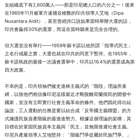
女組織底下有2,600萬人——那是印尼總人口的六分之一！後來
在1965年11月被軍方逮捕並槍斃的印共領導人艾地（Dipa
Nusantara Aidit），甚至曾經誇口說如果當時舉辦大選的話，
印共會贏得30%的選票，而這在當時聽來是完全合理的。
但大選並沒有舉行——1959年蘇卡諾以他所謂「指導式民主」
之名行戒嚴之實，大選也就在印共的同意下暫停。在1955年，
蘇卡諾執政的最後一次議會選舉中，印共以16.4%的選票成為第
四大政黨。
不幸的是，印共領袖們被史達林主義式的「階段」理論所束
縛，以致他們相信像印尼這樣最近才剛脫離荷蘭殖民的開發中
國家，並沒有立即實行社會主義革命的條件。他們因此得出結
論說，工人運動的任務是要以結合成「反帝國主義聯盟」的方
式擁護民族資產階級的最激進勢力。根據這個理論的架構，其
目標在於鞏固民族資本主義與「民主」並無限推遲社會主義。
印尼共產黨領導人艾地堅持：「階級鬥爭從屬於民族鬥爭。」