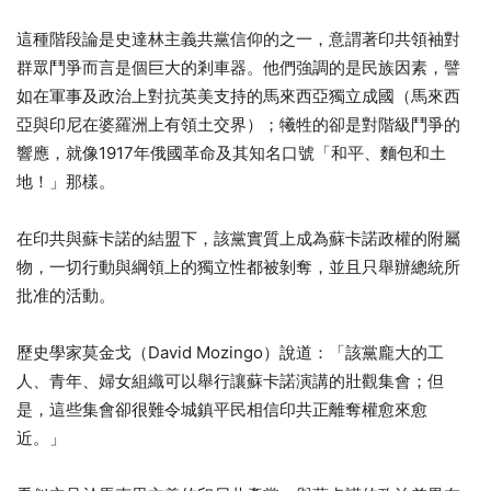
這種階段論是史達林主義共黨信仰的之一，意謂著印共領袖對
群眾鬥爭而言是個巨大的剎車器。他們強調的是民族因素，譬
如在軍事及政治上對抗英美支持的馬來西亞獨立成國（馬來西
亞與印尼在婆羅洲上有領土交界）；犧牲的卻是對階級鬥爭的
響應，就像1917年俄國革命及其知名口號「和平、麵包和土
地！」那樣。
在印共與蘇卡諾的結盟下，該黨實質上成為蘇卡諾政權的附屬
物，一切行動與綱領上的獨立性都被剝奪，並且只舉辦總統所
批准的活動。
歷史學家莫金戈（David Mozingo）說道：「該黨龐大的工
人、青年、婦女組織可以舉行讓蘇卡諾演講的壯觀集會；但
是，這些集會卻很難令城鎮平民相信印共正離奪權愈來愈
近。」