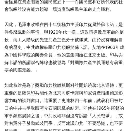
全從屬在資產階級的國民黨底下——而國民黨和它所代表的社
會階級並沒有能力領導一場資產階級民主革命走向勝利。
因此，毛澤東政權在四十年後極力主張印共從屬於蘇卡諾，是
件多麼諷刺的事情。與1920年代一樣，這政策導致反革命的屠
殺，而工人階級的先進共產主義分子被殲滅。由於沒有理解自
身的歷史，中共政權鼓勵印共順服於蘇卡諾。艾地在1963年成
為中國科學院的榮譽會員，他的選集開始在北京出版。印共與
蘇卡諾的所謂聯合陣線也被譽為「對國際共產主義運動有著重
要的國際意義。」
如此恭維是為了獎勵印共脫離莫斯科並開始繞著北京運轉，更
重要的是確保印共能作為北京向蘇卡諾與印尼資產階級施加影
響力時的談判窗口。這重覆了史達林四十年前，試著利用被封
口的中共去爭取跟蔣介石國民黨的結盟。即使在1965年尾聲的
軍事鎮壓展開之後，中共政權非但沒有訴諸「人民戰爭」，或
對右翼分子發動武裝鬥爭，反而建議印共「不要恐慌，也不要
被挑釁」。這種立場源於它不願進一步削弱蘇卡諾的地位，以