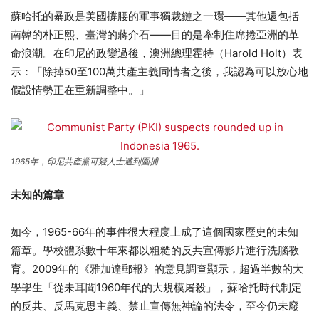
蘇哈托的暴政是美國撐腰的軍事獨裁鏈之一環——其他還包括
南韓的朴正熙、臺灣的蔣介石——目的是牽制住席捲亞洲的革
命浪潮。在印尼的政變過後，澳洲總理霍特（Harold Holt）表
示：「除掉50至100萬共產主義同情者之後，我認為可以放心地
假設情勢正在重新調整中。」
1965年，印尼共產黨可疑人士遭到圍捕
未知的篇章
如今，1965-66年的事件很大程度上成了這個國家歷史的未知
篇章。學校體系數十年來都以粗糙的反共宣傳影片進行洗腦教
育。2009年的《雅加達郵報》的意見調查顯示，超過半數的大
學學生「從未耳聞1960年代的大規模屠殺」，蘇哈托時代制定
的反共、反馬克思主義、禁止宣傳無神論的法令，至今仍未廢