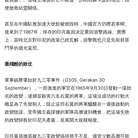
便搶救結盟關係。
甚至在中國駐雅加達大使館被燒毀時，中國官方仍噤若寒蟬。
後來到了1967年，倖存的印共黨員決定重回游擊路線。實際
上，當時北京對印尼的政策已經瓦解，游擊戰也只是先前群眾
鬥爭的迴光返照。
最殘酷的敗仗
軍事鎮壓肇始於九三零事件（G30S, Gerakan 30
September），一群激進的軍官在1965年9月30日發動一場拙
劣的政變，逮捕並殺害六名右翼的將軍。這場沒成功的行動大
概是為了先發制人，阻止這些右翼的將軍醞釀在一週後啟動的
政變陰謀。受帝國主義撐腰的軍隊高層逮到機會，把這場失敗
的政變歸咎於印尼共產黨，並展開大規模報復。
印共黨員徹底被九三零政變搞得措手不及。儘管少數高層可能