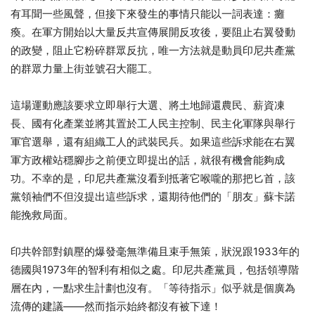
有耳聞一些風聲，但接下來發生的事情只能以一詞表達：癱
瘓。在軍方開始以大量反共宣傳展開反攻後，要阻止右翼發動
的政變，阻止它粉碎群眾反抗，唯一方法就是動員印尼共產黨
的群眾力量上街並號召大罷工。
這場運動應該要求立即舉行大選、將土地歸還農民、薪資凍
長、國有化產業並將其置於工人民主控制、民主化軍隊與舉行
軍官選舉，還有組織工人的武裝民兵。如果這些訴求能在右翼
軍方政權站穩腳步之前便立即提出的話，就很有機會能夠成
功。不幸的是，印尼共產黨沒看到抵著它喉嚨的那把匕首，該
黨領袖們不但沒提出這些訴求，還期待他們的「朋友」蘇卡諾
能挽救局面。
印共幹部對鎮壓的爆發毫無準備且束手無策，狀況跟1933年的
德國與1973年的智利有相似之處。印尼共產黨員，包括領導階
層在內，一點求生計劃也沒有。「等待指示」似乎就是個廣為
流傳的建議——然而指示始終都沒有被下達！