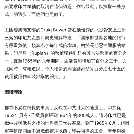
諾要求印共領袖們取消在這個議題上作出鼓動，以換取一些形
式上的讓步，而他們也照做了。
工國委澳洲支部的Craig Bowen曾在他優秀的《從骨灰上三起
三落的印尼共產黨》簡史裡解釋道：「國家對世界各地的銀行
有嚴重負債，預算赤字每年成倍增加。由於長期惡性通脹的結
果，印尼盾（Rupiah）的幣值猛跌到只有其合法幣值的百分之
一，直至1965年的六年期間，生活費用增加了百分之二千。與
此同時，有報道說，令人吃驚的高達國家預算百分之七十五的
費用被用作武裝部隊的開支。」
階段理論
群眾不滿在增長的事實，反映在印共壯大的速度上。印共從
1952年只有7千黨員膨脹到1964年的300萬人，這時印共已是
繼中共與俄共之後的世界第三大共產黨。到了1965年8月，距離
軍事鎮壓開始不過幾個禮拜以前，印共領導的工會、青年與婦