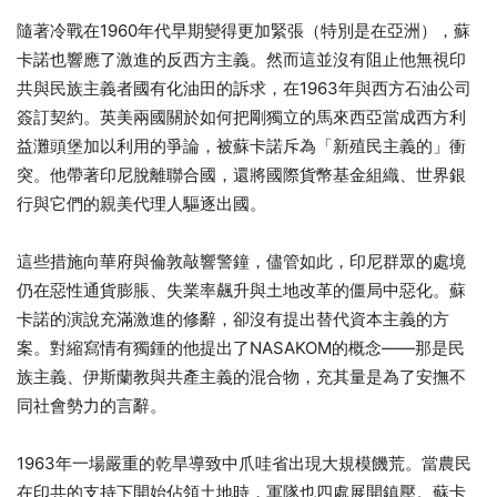
隨著冷戰在1960年代早期變得更加緊張（特別是在亞洲），蘇
卡諾也響應了激進的反西方主義。然而這並沒有阻止他無視印
共與民族主義者國有化油田的訴求，在1963年與西方石油公司
簽訂契約。英美兩國關於如何把剛獨立的馬來西亞當成西方利
益灘頭堡加以利用的爭論，被蘇卡諾斥為「新殖民主義的」衝
突。他帶著印尼脫離聯合國，還將國際貨幣基金組織、世界銀
行與它們的親美代理人驅逐出國。
這些措施向華府與倫敦敲響警鐘，儘管如此，印尼群眾的處境
仍在惡性通貨膨脹、失業率飆升與土地改革的僵局中惡化。蘇
卡諾的演說充滿激進的修辭，卻沒有提出替代資本主義的方
案。對縮寫情有獨鍾的他提出了NASAKOM的概念——那是民
族主義、伊斯蘭教與共產主義的混合物，充其量是為了安撫不
同社會勢力的言辭。
1963年一場嚴重的乾旱導致中爪哇省出現大規模饑荒。當農民
在印共的支持下開始佔領土地時，軍隊也四處展開鎮壓。蘇卡