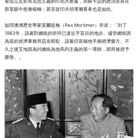
看似立足於馬克思主義的印尼共產黨，與蘇卡諾的政治差異在
群眾眼中愈漸模糊；甚至從印共領導層看來也是如此。
如同澳洲歷史學家莫爾提梅（Rex Mortimer）所述：「到了
1963年，該黨對總統的崇拜已達近乎盲目的地步。儘管總統因
為疏於經濟事務而惡名昭彰，該黨仍宣稱他手握經濟藥方。不
久之後艾地因為封總統為他馬列主義的第一導師，因而被授予
榮譽。」