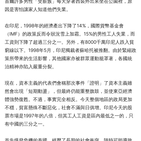
首爾許多男性「受薪族」每天穿著西裝外出呆坐在公園裡，原
因是害怕讓家人知道他們失業。
在印尼，1998年的經濟產出下降了14%，國際貨幣基金會
（IMF）的政策反而令狀況雪上加霜。15%的男性工人失業，而
工資則下降了超過三分之一。另外，有8000千萬印尼人跌入貧
窮線以下。1998年5月，印尼獨裁者蘇哈托被推翻。由於緊縮政
策所帶來的生活影響，其他國家亦被群眾運動籠罩著，各國統
治精神亦陷入嚴重分裂。
現在，資本主義的代表們會稱那次事件「證明」了資本主義雖
然會出現「短期動盪」，但最終仍能重整旗鼓，並使東亞經濟
體強勢復甦。不過，事實完全相反。今天整個地區的政局更加
不穩，貧富懸殊不斷惡化，社會不滿與日俱增。印尼今天的股
票市場是1997年的八倍，但其工人工資是區內最低之一的，只
有中國的三分之一。
首先爆發危機的泰國，經歷了長期的社會衝突，隨時可能導致