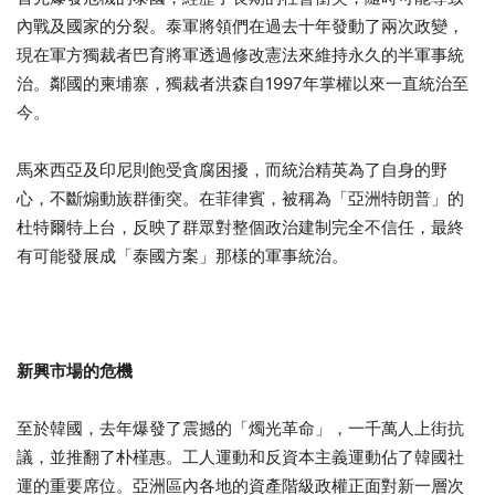
內戰及國家的分裂。泰軍將領們在過去十年發動了兩次政變，
現在軍方獨裁者巴育將軍透過修改憲法來維持永久的半軍事統
治。鄰國的柬埔寨，獨裁者洪森自1997年掌權以來一直統治至
今。
馬來西亞及印尼則飽受貪腐困擾，而統治精英為了自身的野
心，不斷煽動族群衝突。在菲律賓，被稱為「亞洲特朗普」的
杜特爾特上台，反映了群眾對整個政治建制完全不信任，最終
有可能發展成「泰國方案」那樣的軍事統治。
新興市場的危機
至於韓國，去年爆發了震撼的「燭光革命」，一千萬人上街抗
議，並推翻了朴槿惠。工人運動和反資本主義運動佔了韓國社
運的重要席位。亞洲區內各地的資產階級政權正面對新一層次