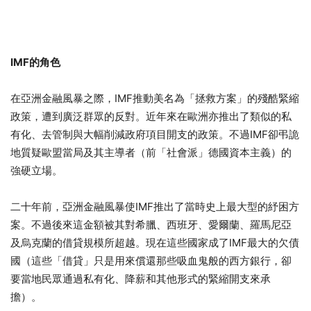
IMF
的角色
在亞洲金融風暴之際，IMF推動美名為「拯救方案」的殘酷緊縮
政策，遭到廣泛群眾的反對。近年來在歐洲亦推出了類似的私
有化、去管制與大幅削減政府項目開支的政策。不過IMF卻弔詭
地質疑歐盟當局及其主導者（前「社會派」德國資本主義）的
強硬立場。
二十年前，亞洲金融風暴使IMF推出了當時史上最大型的紓困方
案。不過後來這金額被其對希臘、西班牙、愛爾蘭、羅馬尼亞
及烏克蘭的借貸規模所超越。現在這些國家成了IMF最大的欠債
國（這些「借貸」只是用來償還那些吸血鬼般的西方銀行，卻
要當地民眾通過私有化、降薪和其他形式的緊縮開支來承
擔）。