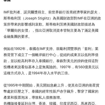
IMF批判者、諾貝爾獎得主、前世界銀行首席經濟學家約瑟夫．
斯蒂格利茨（Joseph Stiglitz）為美國財政部對IMF在亞洲的政
策所帶來的影響感到哀歎。斯蒂格利茨將美國財政部描述為
「華爾街的女僕」，指出亞洲取消資本管制主要為了滿足美國
金融集團的要求。
例如在1992年，泰國在IMF支持、鼓勵利潤豐厚的「套利」業
務背景下成立了一個離岸銀行中心，從紐約或東京以低利率借
款，並以較高利率存入泰國銀行。泰銖對美元的掛鉤使得這對
投機者來說看似基本上是無風險的。1997年，有560億美元以
這種方式存入，是1994年存入水平的三倍。
從1995年中期開始，美元開始急劇上升，使其在亞洲的衛星貨
幣處於巨壓之下。泰國的經常性賬戶赤字飆升，擊穿了國家的
產業和股票泡沫，導致私人債務激增。
危機隨後蔓延到台灣、香港、韓國、印度尼西亞、馬來西亞、