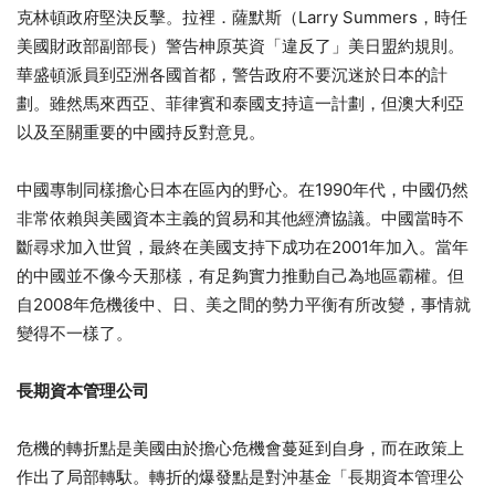
克林頓政府堅決反擊。拉裡．薩默斯（Larry Summers，時任
美國財政部副部長）警告柛原英資「違反了」美日盟約規則。
華盛頓派員到亞洲各國首都，警告政府不要沉迷於日本的計
劃。雖然馬來西亞、菲律賓和泰國支持這一計劃，但澳大利亞
以及至關重要的中國持反對意見。
中國專制同樣擔心日本在區內的野心。在1990年代，中國仍然
非常依賴與美國資本主義的貿易和其他經濟協議。中國當時不
斷尋求加入世貿，最終在美國支持下成功在2001年加入。當年
的中國並不像今天那樣，有足夠實力推動自己為地區霸權。但
自2008年危機後中、日、美之間的勢力平衡有所改變，事情就
變得不一樣了。
長
期
資
本管理公司
危機的轉折點是美國由於擔心危機會蔓延到自身，而在政策上
作出了局部轉馱。轉折的爆發點是對沖基金「長期資本管理公