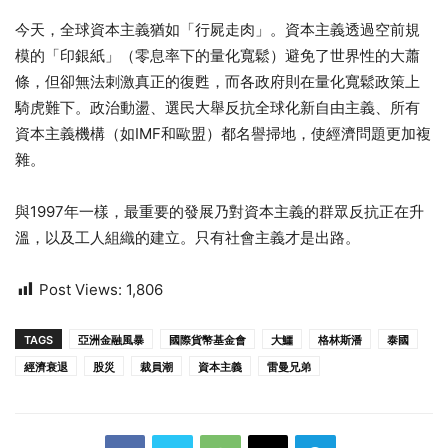
今天，全球資本主義猶如「行屍走肉」。資本主義透過空前規
模的「印銀紙」（零息率下的量化寬鬆）避免了世界性的大蕭
條，但卻無法刺激真正的復甦，而各政府則在量化寬鬆政策上
騎虎難下。政治動盪、選民大舉反抗全球化新自由主義、所有
資本主義機構（如IMF和歐盟）都名譽掃地，使經濟問題更加複
雜。
與1997年一樣，最重要的發展乃對資本主義的群眾反抗正在升
溫，以及工人組織的建立。只有社會主義才是出路。
Post Views:
1,806
TAGS
亞洲金融風暴
國際貨幣基金會
大鱷
格林斯潘
泰國
經濟衰退
股災
裁員潮
資本主義
雷曼兄弟