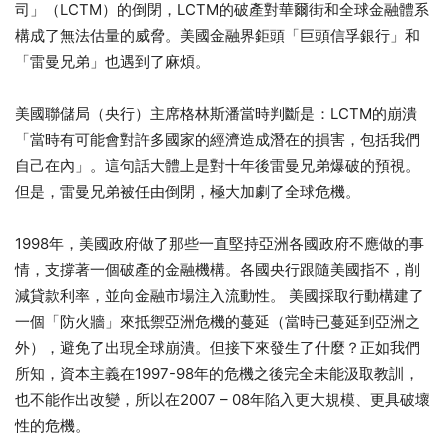
司」（LCTM）的倒閉，LCTM的破產對華爾街和全球金融體系
構成了無法估量的威脅。美國金融界鉅頭「巨頭信孚銀行」和
「雷曼兄弟」也遇到了麻煩。
美國聯儲局（央行）主席格林斯潘當時判斷是：LCTM的崩潰
「當時有可能會對許多國家的經濟造成潛在的損害，包括我們
自己在內」。這句話大體上是對十年後雷曼兄弟爆破的預視。
但是，雷曼兄弟被任由倒閉，極大加劇了全球危機。
1998年，美國政府做了那些一直堅持亞洲各國政府不應做的事
情，支撐著一個破產的金融機構。各國央行跟隨美國指不，削
減貸款利率，並向金融市場注入流動性。 美國採取行動構建了
一個「防火牆」來抵禦亞洲危機的蔓延（當時已蔓延到亞洲之
外），避免了出現全球崩潰。但接下來發生了什麼？正如我們
所知，資本主義在1997-98年的危機之後完全未能汲取教訓，
也不能作出改變，所以在2007 – 08年陷入更大規模、更具破壞
性的危機。