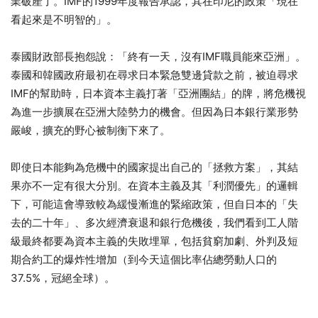
業破產了。IMF的1999年度報告承認，其在印尼的政策「現在
看起來是不明智的」。
泰國財政部長抱怨說：「終有一天，沒有IMF職員能來亞洲」。
泰國和韓國政府最初在尋求日本緊急雙邊貸款之前，被迫尋求
IMF的幫助時，日本資本主義打著「亞洲團結」的牌，將危機視
為進一步擴展在亞洲大陸勢力的機會。但因為日本銀行業形勢
嚴峻，擴充的野心被制衡下來了。
即使日本能夠為危機中的國家提出自己的「拯救方案」，其結
果亦不一定有很大分別。在資本主義及其「利潤優先」的邏輯
下，可能這會導致較為緩慢漸進的緊縮政策，但自日本的「失
去的二十年」、多次經濟衰退和銀行危機後，我們看到工人階
級最終都要為資本主義的失敗埋單，包括貧窮加劇、外判及短
期合約工的爆炸性增加（到今天這個比率佔總勞動人口的
37.5%，冠絕全球）。