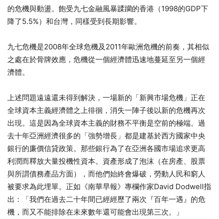
的危機與動盪。飽受九七金融風暴蹂躪的香港（1998的GDP下
降了5.5%）和台灣，同樣受到長期影響。
九七危機是2008年全球危機及2011年歐洲危機的前奏，其相似
之處在於骨牌效應，危機從一個經濟體迅速地蔓延至另一個經
濟體。
上述問題遠遠還未得到解決，一場新的「新興市場危機」正在
全球資本主義經濟體之上徘徊，消失一陣子後以新的危機再次
出現。這是因為全球資本主義的財務不平衡是空前的極端。過
去十年亞洲經濟很多的「強勢增長」都是建基於西方國家中央
銀行的廉價信貸政策。那些銀行為了在亞洲各國市場追求更高
利潤而釋放大量投機性資本。資產形成了泡沫（在房產、股票
與所謂債務產品方面），而他們始終會爆破，勞動人民和窮人
被要求為此埋單。正如《南華早報》專欄作家David Dodwell指
出：「我們在過去二十年間已經經歷了兩次『百年一遇』的危
機，而又不能排除在未來數年還可能會出現第三次。」