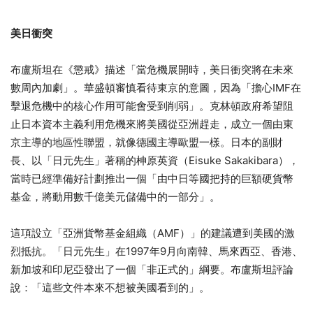
美日衝突
布盧斯坦在《懲戒》描述「當危機展開時，美日衝突將在未來
數周內加劇」。華盛頓審慎看待東京的意圖，因為「擔心IMF在
擊退危機中的核心作用可能會受到削弱」。克林頓政府希望阻
止日本資本主義利用危機來將美國從亞洲趕走，成立一個由東
京主導的地區性聯盟，就像德國主導歐盟一樣。日本的副財
長、以「日元先生」著稱的柛原英資（Eisuke Sakakibara），
當時已經準備好計劃推出一個「由中日等國把持的巨額硬貨幣
基金，將動用數千億美元儲備中的一部分」。
這項設立「亞洲貨幣基金組織（AMF）」的建議遭到美國的激
烈抵抗。「日元先生」在1997年9月向南韓、馬來西亞、香港、
新加坡和印尼亞發出了一個「非正式的」綱要。布盧斯坦評論
說：「這些文件本來不想被美國看到的」。