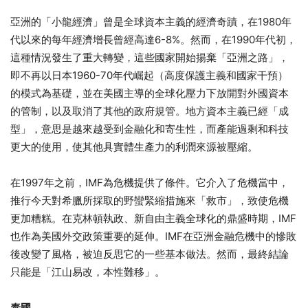
亞洲的「小龍經濟」曾是全球資本主義的經濟奇蹟，在1980年
代以來的每年經濟增長曾經高達6-8%。然而，在1990年代初，
這種情況發生了重大轉變，這些國家開始揚棄「亞洲之路」，
即不再以日本1960-70年代崛起（高度保護主義和國家干預）
的模式為基礎，並在美國主導的全球化壓力下放開對外國資本
的管制，以及取消了其他的政府規管。地方資本主義已經「成
型」，意思是越來越受到金融化和寄生性，而產能過剩和科技
更大的使用，使其他具實體生產力的利潤來源被壓縮。
在1997年之前，IMF為危機提供了條件。它介入了危機當中，
推行今天對希臘所採取的野蠻緊縮措施來「救市」，致使危機
更加糟糕。在克林頓執政、新自由主義全球化的鼎盛時期，IMF
也作為美國外交政策重要的延伸。IMF在亞洲金融危機中的慘敗
後改變了風格，被迫反思它的一些基本做法。然而，最終結論
只能是「江山易改，本性難移」。
泰國