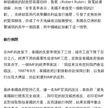
林頓總統的財政部長羅伯特．魯賓（Robert Rubin）致電給康
德蘇，向他「非常直率表示，美國不會接受一個軟弱的計
劃」。克林頓當局代表華爾街利益進行施壓，引發了史無前例
的緊張關係，亦成了今天地緣政治版圖變化、美國在亞洲的影
響減弱的其中一個因素，而中國崛起加劇了這一情勢。
銀行倒閉
在IMF的政策下，泰國的失業率增加了三倍，城市工資下降了百
分之八。經濟下滑的嚴重性促使IMF三思，並敦促泰國政府接納
預算赤字。一個IMF的經濟學家說：「我從來沒有想到我們會這
樣說」。1997年8月，泰國政府計劃推動存款保障計劃，以免銀
行出現大擠提，但起初遭到IMF的反對。
最終泰國政府堅持己見。據一名IMF官員的說法，泰政府「避免
泰國銀行體系完全崩潰」，與印尼的狀況截然相反。在印尼IMF
反對採取類似泰國的方案，反而讓銀行倒閉，結果全國半數企