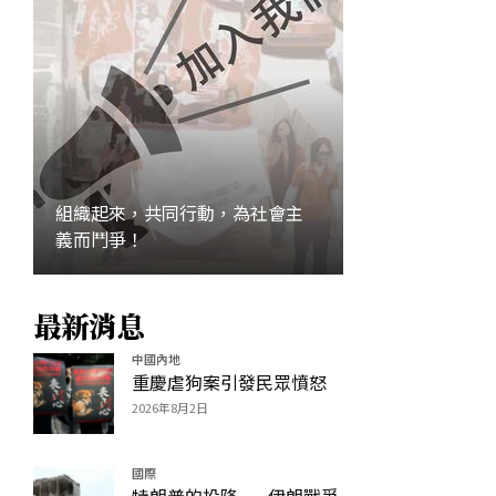
組織起來，共同行動，為社會主
義而鬥爭！
最新消息
加入
中國內地
重慶虐狗案引發民眾憤怒
2026年8月2日
國際
特朗普的投降——伊朗戰爭