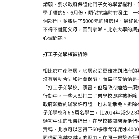
請願，要求政府保證他們子女的學習權利，
學手續的5、6月份，類似抗議時有發生。
個部門，並繳納了5000元的租房稅，最終
不得不離開父母，回到家鄉。北京大學的調
心理問題。
打工子弟學校被拆除
相比於中產階層，底層家庭更難達到政府的
沒有勞動合同和社會保險，而這些又恰恰是
「打工子弟學校」讀書。但是政府連這一渠
行動中，一些大型打工子弟學校即將被拆除
政府頒發的辦學許可證，也未能幸免。拆除行
子弟學校和6.5萬名學生，比2014年減少
類初中生的報告指出，在學校被關閉後他們
責稱，北京可以容得下60多家每年用水40
同樣面臨越來越大的壓力。在同一場整治行