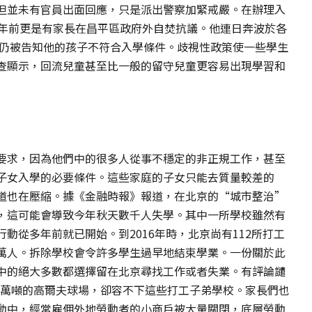
但並未有官員出面回應，只是派出警察加緊戒嚴。在辦理入
一年前更是有家長在昌平區政府外自焚抗議。他連日奔波於各
卻仍被告知他的孩子不符合入學條件。歧視性政策使一些學生
查顯示，回流兒童甚至比一般的留守兒童更容易出現學習和
要求，因為他們中的很多人從事不穩定的非正規工作，甚至
子女入學的必要條件。這些家庭的子女只能去質量較差的
道也在壓縮。據《金融時報》報道，在北京的“城市整治”
，這可能會導致今年秋天數千人失學。其中一所學校雖然有
動從多年前就已開始。到2016年時，北京尚有112所打工
2.8萬人。拆除學校會令許多學生過早地結束學業。一份關於此
中的絕大多數都選擇留在北京尋找工作或者失業。有評論譴
00萬噸的高爾夫球場，卻容不下這些打工子弟學校。家長們也
動中，經常雇佣外地勞動者的小商戶被大量關閉，底層勞動