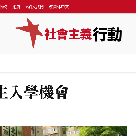
捐款
網店
✊加入我們
🌏简体中文
行動
社會主義
專題
💰捐款
網店
✊加入我們
🌏简体中文
生入學機會