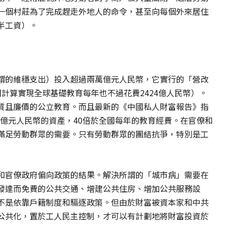
一個村莊為了完成趕走外地人的命令，甚至向每個外來居住
半工資）。
謂的維穩支出）投入超過兩萬億元人民幣，它實行的「營改
國計算實現全球基礎教育每年也不過花費2424億人民幣）。
質且廉價的公立教育。而且最新的《中國私人財富報告》指
5萬億元人民幣的資產，40倍於全國每年的教育經費。在官僚和
滿足勞動群眾的需要。只有勞動群眾的團結抗爭，特別是工
和官僚政府偏向政策的結果。解決所謂的「城市病」需要在
發達而免費的公共交通、增建公共住房、增加公共服務設
不是依靠戶籍制度和驅逐政策。但由於財富被資本家和中共
公共化，置於工人民主控制，才可以有計劃地將財富投資於