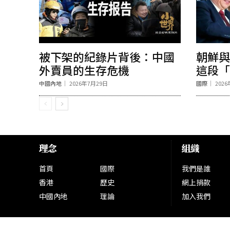
被下架的紀錄片背後：中國
朝鮮與
外賣員的生存危機
這段「
中國內地
2026年7月29日
國際
202
理念
組織
首頁
國際
我們是誰
香港
歷史
網上捐款
中國內地
理論
加入我們