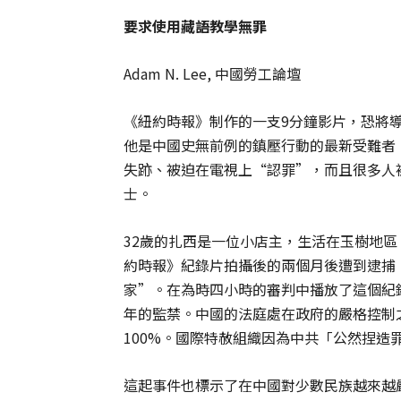
要求使用藏語教學無罪
Adam N. Lee, 中國勞工論壇
《紐約時報》制作的一支9分鐘影片，恐將
他是中國史無前例的鎮壓行動的最新受難者
失跡、被迫在電視上“認罪”，而且很多人
士。
32歲的扎西是一位小店主，生活在玉樹地
約時報》紀錄片拍攝後的兩個月後遭到逮捕
家”。在為時四小時的審判中播放了這個紀
年的監禁。中國的法庭處在政府的嚴格控制
100%。國際特赦組織因為中共「公然捏造
這起事件也標示了在中國對少數民族越來越