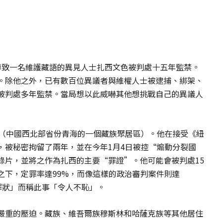
導致一名維護藏語的異見人士扎西文色被判處十五年監禁。
。除他之外，已有數百位異議者與維權人士被逮捕、綁架、
被判處多年監禁。當局想以此威嚇其他想挑戰自己的異議人
區（中國西北部省份青海的一個藏族聚居區）。他在接受《紐
，被秘密拘留了兩年，並在今年1月4日被控“煽動分裂國
錄片，並將之作為扎西的主要“罪證”。他可能會被判處15
之下，定罪率達99%，而像這樣的政治審判案件則達
罪狀」而稱此事「令人不恥」。
嚴重的壓迫。藏族、維吾爾族穆斯林和哈薩克族等其他居住