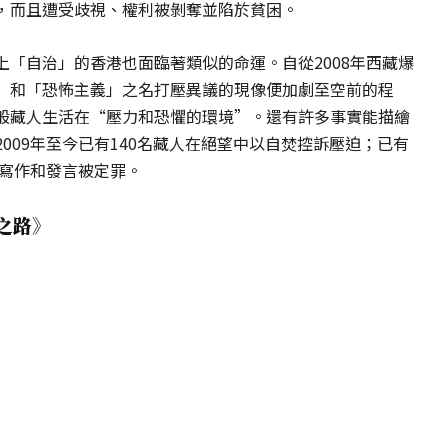
，而且遭受歧視、權利被剝奪並陷於貧困。
「自治」的香港也面臨著類似的命運。自從2008年西藏爆
」和「恐怖主義」之名打壓異議的現像便加劇至空前的程
般藏人生活在“壓力和恐懼的環境”。還有許多事實能描繪
009年至今已有140名藏人在絕望中以自焚控訴壓迫；已有
因寫作和發言被定罪。
之路》