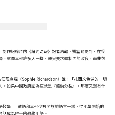
。制作紀錄片的《紐約時報》記者約翰·凱塞爾提到，在采
獨。就像其他許多人一樣，他只要求體制內的改良，而非鼓
部主任理查森（Sophie Richardson）說：「扎西文色做的一切
利。如果中國政府認為這就是『煽動分裂』，那麼又還有什
語教學——藏語和其他少數民族的語言一樣，從小學開始的
通話成為唯一的教學用語。