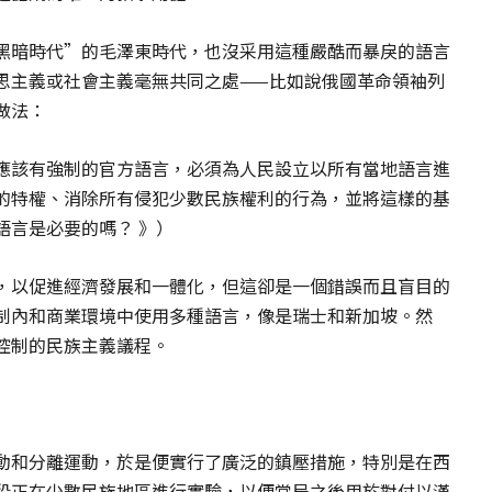
黑暗時代”的毛澤東時代，也沒采用這種嚴酷而暴戾的語言
思主義或社會主義毫無共同之處——比如說俄國革命領袖列
做法：
應該有強制的官方語言，必須為人民設立以所有當地語言進
的特權、消除所有侵犯少數民族權利的行為，並將這樣的基
語言是必要的嗎？ 》）
，以促進經濟發展和一體化，但這卻是一個錯誤而且盲目的
制內和商業環境中使用多種語言，像是瑞士和新加坡。然
控制的民族主義議程。
動和分離運動，於是便實行了廣泛的鎮壓措施，特別是在西
段正在少數民族地區進行實驗，以便當局之後用於對付以漢