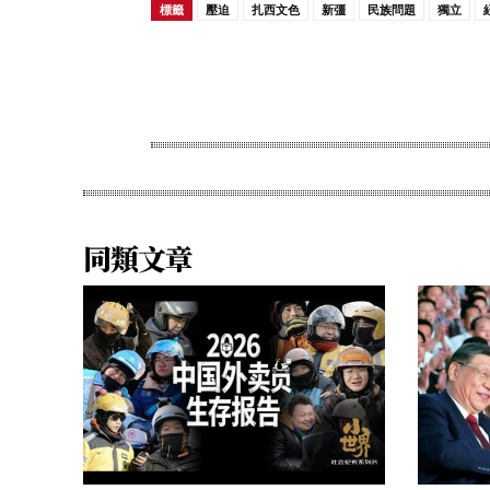
標籤
壓迫
扎西文色
新彊
民族問題
獨立
Share
同類文章