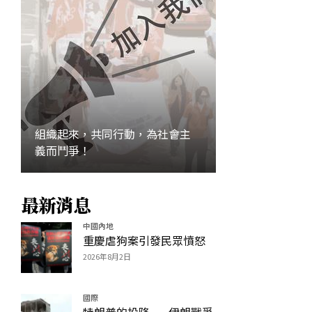
組織起來，共同行動，為社會主
義而鬥爭！
加入
最新消息
中國內地
重慶虐狗案引發民眾憤怒
2026年8月2日
國際
特朗普的投降——伊朗戰爭