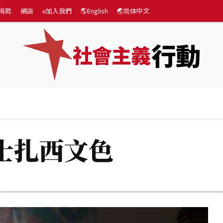
捐款
網店
✊加入我們
🌎English
🌏简体中文
行動
社會主義
專題
💰捐款
網店
✊加入我們
🌎English

士扎西文色