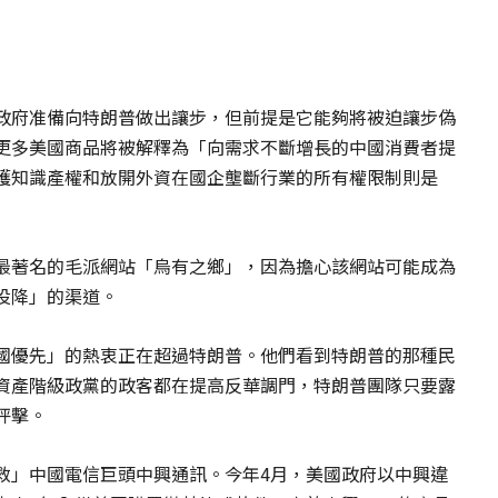
政府准備向特朗普做出讓步，但前提是它能夠將被迫讓步偽
更多美國商品將被解釋為「向需求不斷增長的中國消費者提
護知識產權和放開外資在國企壟斷行業的所有權限制則是
最著名的毛派網站「烏有之鄉」，因為擔心該網站可能成為
投降」的渠道。
國優先」的熱衷正在超過特朗普。他們看到特朗普的那種民
資產階級政黨的政客都在提高反華調門，特朗普團隊只要露
抨擊。
救」中國電信巨頭中興通訊。今年4月，美國政府以中興違