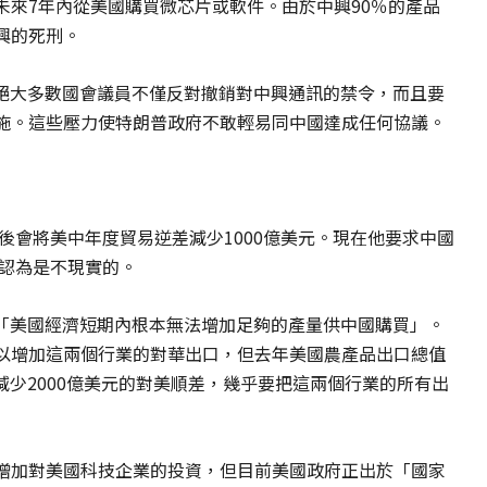
未來7年內從美國購買微芯片或軟件。由於中興90％的產品
興的死刑。
絕大多數國會議員不僅反對撤銷對中興通訊的禁令，而且要
施。這些壓力使特朗普政府不敢輕易同中國達成任何協議。
統後會將美中年度貿易逆差減少1000億美元。現在他要求中國
泛認為是不現實的。
「美國經濟短期內根本無法增加足夠的產量供中國購買」。
以增加這兩個行業的對華出口，但去年美國農產品出口總值
想減少2000億美元的對美順差，幾乎要把這兩個行業的所有出
增加對美國科技企業的投資，但目前美國政府正出於「國家