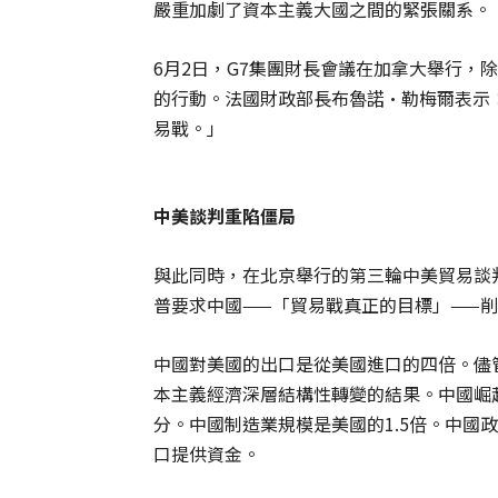
嚴重加劇了資本主義大國之間的緊張關系。
6月2日，G7集團財長會議在加拿大舉行，
的行動。法國財政部長布魯諾·勒梅爾表示
易戰。」
中美談判重陷僵局
與此同時，在北京舉行的第三輪中美貿易談
普要求中國——「貿易戰真正的目標」——削
中國對美國的出口是從美國進口的四倍。儘
本主義經濟深層結構性轉變的結果。中國崛
分。中國制造業規模是美國的1.5倍。中國
口提供資金。