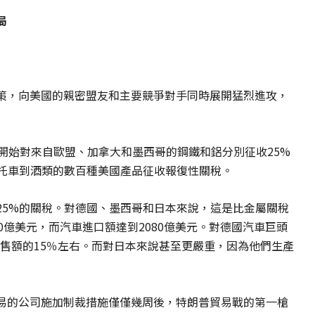
局
策，向美國的親密盟友和主要競爭對手同時展開猛烈進攻，
開始對來自歐盟、加拿大和墨西哥的鋼鐵和鋁分別征收25%
摩托車到酒類的數百種美國產品征收報復性關稅。
25%的關稅。對德國、墨西哥和日本來說，這是比金屬關稅
0億美元，而汽車進口額達到2080億美元。對德國汽車巨頭
售額的15％左右。而對日本來說甚至更嚴重，因為他們生產
易的公司施加制裁措施僅僅幾周後，特朗普貿易戰的第一槍