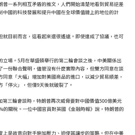
朗普一系列相互矛盾的推文，人們開始清楚地看到貿易逆差
制中國的科技發展和提升中國在全球價值鏈上的地位的計
但就目前而言，這看起來還很遙遠。即使達成了協議，也可
的立場。5月在華盛頓舉行的第二輪會談之後，中美關係出
了一份聯合聲明，儘管沒有什麼實際內容，但雙方同意在談
方同意「大幅」增加對美國商品的進口，以減少貿易順差，
方「停火」，但僅9天後就破裂了。
加第三輪會談時，特朗普再次威脅要對中國價值500億美元
5%的關稅。一位中國官員對英國《金融時報》說，特朗普的
。
度上是故意向對手施加壓力、迫使其讓步的策略。但在中美