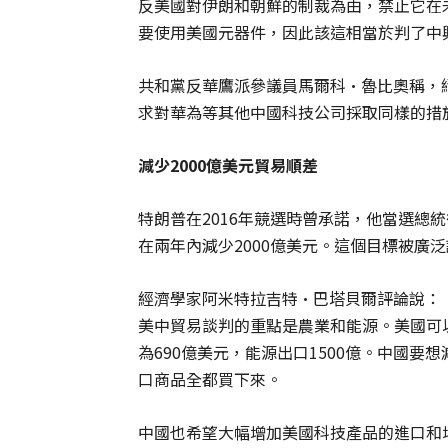
反美國對伊朗和朝鮮的制裁為由，禁止它在
要使用美國元器件，因此該這相當於判了中
共和黨反華鷹派參議員馬爾科·魯比奧稱，
求對華為等其他中國科技公司採取同樣的措
減少
2000
億美元貿易順差
特朗普在2016年競選時曾承諾，他當選總
在兩年內減少2000億美元。這個目標被廣
經濟學家阿米特拉吉特·巴塔貝爾評論說：
美中貿易談判的重點是農業和能源。美國可
為690億美元，能源出口1500億。中國要
口商品全都買下來。
中國也希望大幅增加美國科技產品的進口和