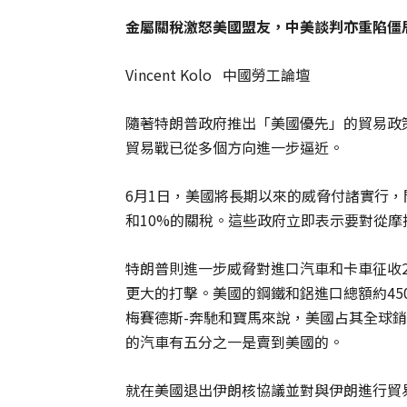
金屬關稅激怒美國盟友，中美談判亦重陷僵
Vincent Kolo 中國勞工論壇
隨著特朗普政府推出「美國優先」的貿易政
貿易戰已從多個方向進一步逼近。
6月1日，美國將長期以來的威脅付諸實行，
和10%的關稅。這些政府立即表示要對從
特朗普則進一步威脅對進口汽車和卡車征收
更大的打擊。美國的鋼鐵和鋁進口總額約45
梅賽德斯-奔馳和寶馬來說，美國占其全球銷
的汽車有五分之一是賣到美國的。
就在美國退出伊朗核協議並對與伊朗進行貿