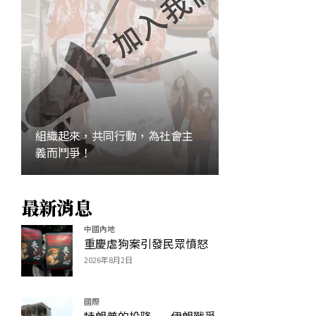
組織起來，共同行動，為社會主
義而鬥爭！
最新消息
加入
中國內地
重慶虐狗案引發民眾憤怒
2026年8月2日
國際
特朗普的投降——伊朗戰爭