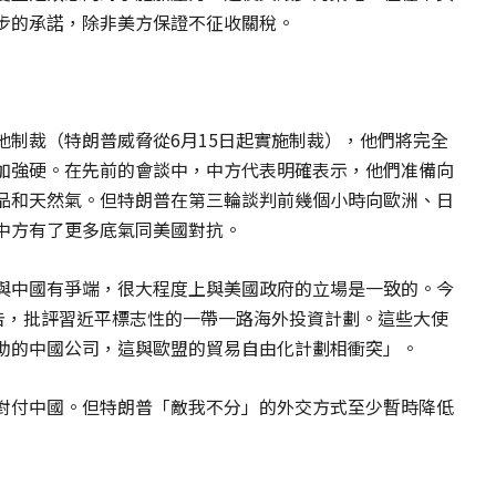
步的承諾，除非美方保證不征收關稅。
他制裁（特朗普威脅從6月15日起實施制裁），他們將完全
加強硬。在先前的會談中，中方代表明確表示，他們准備向
品和天然氣。但特朗普在第三輪談判前幾個小時向歐洲、日
中方有了更多底氣同美國對抗。
與中國有爭端，很大程度上與美國政府的立場是一致的。今
報告，批評習近平標志性的一帶一路海外投資計劃。這些大使
助的中國公司，這與歐盟的貿易自由化計劃相衝突」。
對付中國。但特朗普「敵我不分」的外交方式至少暫時降低