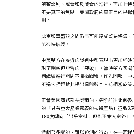
隨著談判、威脅和反威脅的進行，再加上特
不是真正的焦點，美國政府的真正目的是遏
劃。
北京和華盛頓之間仍有可能達成貿易協議，
能很快破裂。
中美雙方在最近的談判中都表現出更加強硬
現了明顯但短暫的「突破」。當時雙方簽署
判繼續進行期間不開徵關稅。作為回報，中
不過它拒絕就此提出具體數字。這相當於雙
正當美國商務部長威爾伯·羅斯前往北京參
的「具有重大產業意義的技術產品」征收2
180度轉向「出乎意料，但也不令人意外」
特朗普多變的、難以預測的行為，在一定程