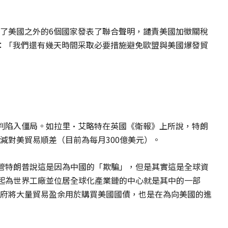
除了美國之外的6個國家發表了聯合聲明，譴責美國加徵關稅
：「我們還有幾天時間采取必要措施避免歐盟與美國爆發貿
判陷入僵局。如拉里·艾略特在英國《衛報》上所說，特朗
減對美貿易順差（目前為每月300億美元）。
管特朗普說這是因為中國的「欺騙」，但是其實這是全球資
起為世界工廠並位居全球化產業鏈的中心就是其中的一部
政府將大量貿易盈余用於購買美國國債，也是在為向美國的進