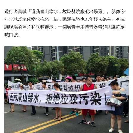
遊行者高喊「還我青山綠水，垃圾焚燒廠滾出陽邏」。就像今
年全球反氣候變化抗議一樣，陽邏抗議也以年輕人為主。有抗
議現場的照片和視頻顯示，一個男青年用擴音器帶領抗議群眾
喊口號。