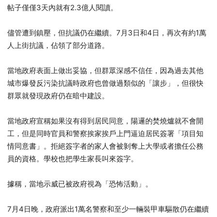
帖子僅僅3天內就有2.3億人閱讀。
儘管遭到鎮壓，但抗議仍在繼續。7月3日和4日，再次有約1萬
人上街抗議，佔領了部分道路。
當地政府表面上做出妥協，但群眾深感不信任，因為過去其他
城市爆發反污染抗議時政府也曾做過類似的「讓步」，但很快
群眾就發現政府仍在暗中建設。
當地政府宣稱如果沒有得到居民同意，陽邏的焚燒爐就不會開
工，但是同時官員和警察挨家挨戶上門逼迫居民簽署「項目知
情同意書」。拒絕簽字者的家人會被剝奪上大學或者擔任公務
員的資格。學校也把學生家長叫來簽字。
據稱，當地示威已被政府視為「恐怖活動」。
7月4日晚，政府派出1萬名警察和至少一輛裝甲車驅散仍在繼續