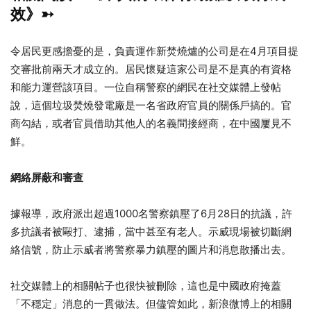
效》➳
令居民更感擔憂的是，負責運作新焚燒爐的公司是在4月項目提
交審批前兩天才成立的。居民懷疑這家公司是不是真的有資格
和能力運營該項目。一位自稱警察的網民在社交媒體上發帖
說，這個垃圾焚燒發電廠是一名省政府官員的關係戶搞的。官
商勾結，或者官員借助其他人的名義間接經商，在中國屢見不
鮮。
網絡屏蔽和審查
據報導，政府派出超過1000名警察鎮壓了6月28日的抗議，許
多抗議者被毆打、逮捕，當中甚至有老人。示威現場被切斷網
絡信號，防止示威者將警察暴力鎮壓的圖片和消息散播出去。
社交媒體上的相關帖子也很快被刪除，這也是中國政府掩蓋
「不穩定」消息的一貫做法。但儘管如此，新浪微博上的相關