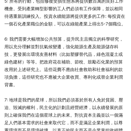
5: 所有的行動，包括修復受損生態系將提供數百萬的良好工作
機會。受到產業轉型影響的工人們必須有工作保障，並以相同
待遇重新訓練投入。投資永續能源將提供更多的工作: 每投資在
一個石化產業職位的金額，可以在綠能產業上得出5-7個職位。
6: 我們需要大幅增加公共預算，提升民主且獨立的科學研究，
用以充分理解並對抗氣候變遷，強化能源生產及能源儲存科
技，更發展出環境友善材料（比如塑膠替代品，綠色混凝土或
綠色建材）等等。把政府花在補助、節稅、鼓勵石化業的預算
改用於上述研究上。這些花費不應由社會救助和社會福利的款
項負擔，這些研究也不應被大企業收買、專利化或替企業利潤
背書。
7: 地球是我們的星球，所以我們必須基於所有人免於貧困、壓
迫、毀滅的權利，民主化的計劃且經營經濟，以永續發展的原
則上確保我們在這個星球上的未來。對抗資本主義並以一個滿
足人們基本需求的社會來取代它，而不是滿足企業利潤，以尊
重環境而不是環境破壞，以真正的民主而不是企業掌控政經體