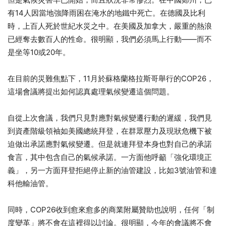
有14人因當地強降雨困在淹水的地鐵中死亡。在德國及比利
時，上百人死於世紀水災之中。在美國及加拿大，嚴重的熱浪
已經奪去數百人的性命。很明顯，我們必須馬上行動——而不
是坐等10或20年。
在目前的災難焦點下，11月於蘇格蘭格拉斯哥舉行的COP26，
這場會議將提出如何認真處理氣候變遷這個問題。
自從上次會議，我們只見對應對氣候變遷行動的遲緩，我們見
到資產階級領袖如美國總統拜登，在群眾壓力及現狀危機下被
迫做出承諾應對氣候變遷。但是就連拜登本身也對自己的承諾
食言，其中包含自己的氣候承諾。一方面他呼籲「強化環境正
義」，另一方面拜登拒絕停止新的油管建設，比如3號油管和達
科他輸油管。
同時，COP26收到愈來愈多的商業附屬贊助也說明，任何「制
度變革」將不會在這裡得以討論。很明顯，今年的會議將不會