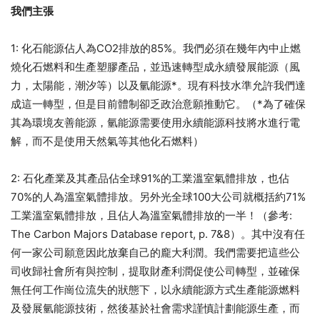
我們主張
1: 化石能源佔人為CO2排放的85%。我們必須在幾年內中止燃
燒化石燃料和生產塑膠產品，並迅速轉型成永續發展能源（風
力，太陽能，潮汐等）以及氫能源*。現有科技水準允許我們達
成這一轉型，但是目前體制卻乏政治意願推動它。（*為了確保
其為環境友善能源，氫能源需要使用永續能源科技將水進行電
解，而不是使用天然氣等其他化石燃料）
2: 石化產業及其產品佔全球91%的工業溫室氣體排放，也佔
70%的人為溫室氣體排放。另外光全球100大公司就概括約71%
工業溫室氣體排放，且佔人為溫室氣體排放的一半！（參考:
The Carbon Majors Database report, p. 7&8）。其中沒有任
何一家公司願意因此放棄自己的龐大利潤。我們需要把這些公
司收歸社會所有與控制，提取財產利潤促使公司轉型，並確保
無任何工作崗位流失的狀態下，以永續能源方式生產能源燃料
及發展氫能源技術，然後基於社會需求謹慎計劃能源生產，而