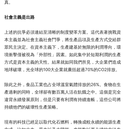
真。
社會主義是出路
上述的抗爭必須連結至清晰的制度變革方案。這代表著挑戰資
本主義並為社會主義社會鬥爭，將生產品項及生產方式交給群
眾民主決定。在資本主義下，生產建基於無限的利潤導向，環
境衝擊僅被視為「外部性」因素。如此集中於短期利潤的生產
方式是資本主義的天性。結果就如同我們所見，大企業們造成
地球破壞，光全球的100大企業就囊括超過70%的CO2排放。
除此之外，食品工業也占全球溫室氣體排放的26%。食物在生
產過剩的同時，全球卻有數百萬人活在飢餓之中。這個是完全
違背永續發展原則，但是只要有利潤有持續進帳，這些公司將
持續他們的破壞性生產策略。
現有的科技已經足以取代化石燃料，轉換成較永續的能源生產