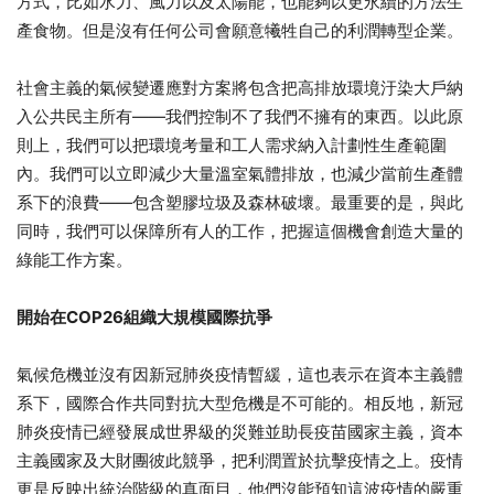
方式，比如水力、風力以及太陽能，也能夠以更永續的方法生
產食物。但是沒有任何公司會願意犧牲自己的利潤轉型企業。
社會主義的氣候變遷應對方案將包含把高排放環境汙染大戶納
入公共民主所有——我們控制不了我們不擁有的東西。以此原
則上，我們可以把環境考量和工人需求納入計劃性生產範圍
內。我們可以立即減少大量溫室氣體排放，也減少當前生產體
系下的浪費——包含塑膠垃圾及森林破壞。最重要的是，與此
同時，我們可以保障所有人的工作，把握這個機會創造大量的
綠能工作方案。
開始在COP26
組織大規模國際抗爭
氣候危機並沒有因新冠肺炎疫情暫緩，這也表示在資本主義體
系下，國際合作共同對抗大型危機是不可能的。相反地，新冠
肺炎疫情已經發展成世界級的災難並助長疫苗國家主義，資本
主義國家及大財團彼此競爭，把利潤置於抗擊疫情之上。疫情
更是反映出統治階級的真面目，他們沒能預知這波疫情的嚴重