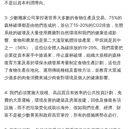
不是以資本利潤導向。
3: 少數幾家公司掌控著世界大多數的食物生產及交易。75%的
森林破壞都是由他們造成的，並佔了15-20%的CO2排放，生態
系統的破壞及大量使用農藥對自然環境和我們的健康造成影
響。食物和農業也是第二大溫室氣體排放產業，甲烷就是其中
之一（56%），這也佔全體人為碳排放的19-29%。我們需要把
企業從資本家手中搶過來，停止森林破壞，組織大規模的森林
復育方案及基於環保永續發展考量制定食物生產計劃，這包含
了食物生產在地化、運用傳統種植及畜牧方法，並教育大眾減
少過多的肉食消費來減少肉食對環境及個人的健康影響。
4: 我們必須實施大規模、高品質且有效率的公共投資計劃，免
費的大眾運輸，環境友善的建築及房屋改建，回收及修復各項
設施，而不把垃圾焚化或裝出海外。假如我們生產、經濟、財
富不是被少數菁英和政府高官掌控，所有的措施將勢在必行。