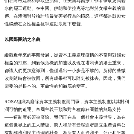
們在阿根廷成功爭取墮胎權、在美國為醫療工作者爭取更高薪
水的罷工運動、在中國、伊朗和伊拉克等地對於女權主義的宣
傳、在澳洲對於檢討強暴受害者行為的憤怒，這些都是鼓勵女
性繼續在女性權益抗爭運動浪潮下發聲。
以國際團結之名義
縱觀近年來的事態發展，從資本主義處理疫情的不當與對婦女
權益的打壓、到氣候危機的加速以及現在塔利班的捲土重來，
都讓人們更加意識到，僅僅邁出一小步是不够的。所得的些微
改良隨時會被收回，所有成果都可以隨刻被抹去。因此，我們
需要的是根本的、革命性的和徹底的變革。
ROSA組織為廢除資本主義制度而鬥爭，資本主義制度以其對利
潤可怕的追逐、帝國主義干預和對各種癲狂團體的無恥支持
——這制度必須被廢除。我們正在為一個社會主義世界，為在
這個世界上的工人階級、窮人和所有受壓迫者建立生產資料公
有制經濟和民主治理的社會，為所有人創造和平、公正和平等