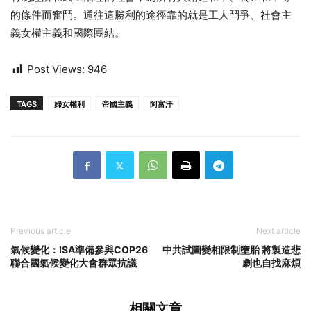
的條件而奮鬥。通往這勝利的途徑靠的就是工人鬥爭、社會主
義女權主義和國際團結。
Post Views:
946
TAGS
婦女權利
帝國主義
阿富汗
Previous article
Next article
氣候變化：ISA準備參與COP26
中共試圖變相限制墮胎 將製造悲
聯合國氣候變化大會群眾抗議
劇也自找麻煩
相關文章