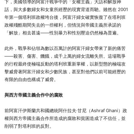
下，美國領導的阿富汗戰爭中的「女權主義」大話和解放神
話，與大多數婦女和女童所經歷的現實背道而馳。雖然在 2001
年第一個塔利班政權垮台後，阿富汗婦女確實恢復了在塔利班
政權殘酷期間失去的一些權利，但情況與帝國主義所承諾的
「解放」相去甚遠——性別暴力和性别壓迫仍然極為普遍。
此外，戰爭和佔領為數以百萬計的阿富汗婦女帶來了新的痛苦
——殺害、傷害、饑餓，成千上萬的婦女流離失所。這場戰爭
的行程最終使極端反動的塔利班重新掌權，以新型態的極端攻
擊威脅著阿富汗婦女和少數民族，甚至對他們以前可能經歷的
有限的自由也構成了威脅。
與西方帝國主義合作中的腐敗
前阿富汗伊斯蘭共和國總統阿什拉夫·甘尼（Ashraf Ghani）政
權與西方帝國主義合作所造成的腐敗和貧困造成了不信任，並
削弱了對塔利班的反對。